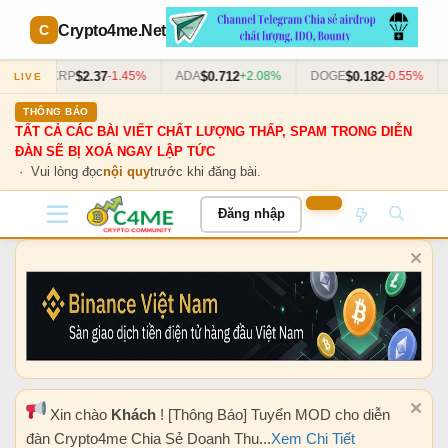
Crypto4me
.Net
$2.37
$0.712
$0.182
63%
XRP
-1.45%
ADA
+2.08%
DOGE
-0.55%
LIVE
THÔNG BÁO
TẤT CẢ CÁC BÀI VIẾT CHẤT LƯỢNG THẤP, SPAM TRONG DIỄN
ĐÀN SẼ BỊ XOÁ NGAY LẬP TỨC
· Vui lòng đọc
nội quy
trước khi đăng bài.
Đăng nhập
Xin chào
Khách
! [Thông Báo] Tuyển MOD cho diễn
đàn Crypto4me Chia Sẻ Doanh Thu...
Xem Chi Tiết