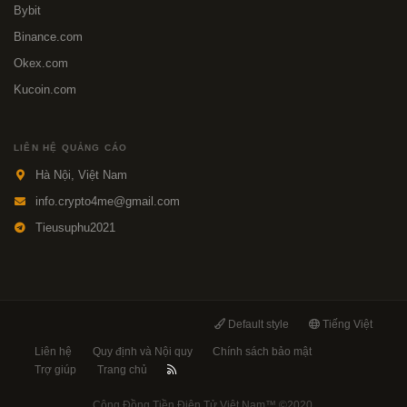
Bybit
Binance.com
Okex.com
Kucoin.com
LIÊN HỆ QUẢNG CÁO
Hà Nội, Việt Nam
info.crypto4me@gmail.com
Tieusuphu2021
Default style
Tiếng Việt
Liên hệ
Quy định và Nội quy
Chính sách bảo mật
Trợ giúp
Trang chủ
Cộng Đồng Tiền Điện Tử Việt Nam™
©2020.