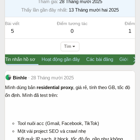
Tham gia
28 Tháng mười 2025
Thấy lần gần đây nhất
13 Tháng mười hai 2025
Bài viết
Điểm tương tác
Điểm
5
0
1
Tìm
Tin nhắn hồ sơ
Hoạt động gần đây
Các bài đăng
Giới thiệu
Binhle
28 Tháng mười 2025
Mình dùng bản
residential proxy
, giá rẻ, tính theo GB, tốc độ
ổn định. Mình đã test trên:
Tool nuôi acc (Gmail, Facebook, TikTok)
Một vài project SEO và crawl nhẹ
Kết quả: IP sạch, ít block, tốc độ ổn, gần như không