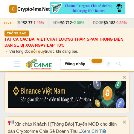
Crypto4me
.Net
$2.37
$0.712
$0.182
63%
XRP
-1.45%
ADA
+2.08%
DOGE
-0.55%
LIVE
THÔNG BÁO
TẤT CẢ CÁC BÀI VIẾT CHẤT LƯỢNG THẤP, SPAM TRONG DIỄN
ĐÀN SẼ BỊ XOÁ NGAY LẬP TỨC
· Vui lòng đọc
nội quy
trước khi đăng bài.
Đăng nhập
Xin chào
Khách
! [Thông Báo] Tuyển MOD cho diễn
đàn Crypto4me Chia Sẻ Doanh Thu...
Xem Chi Tiết