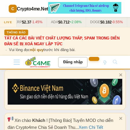
Crypto4me
.Net
$2.37
$0.712
$0.182
3%
XRP
-1.45%
ADA
+2.08%
DOGE
-0.55%
LIVE
THÔNG BÁO
TẤT CẢ CÁC BÀI VIẾT CHẤT LƯỢNG THẤP, SPAM TRONG DIỄN
ĐÀN SẼ BỊ XOÁ NGAY LẬP TỨC
· Vui lòng đọc
nội quy
trước khi đăng bài.
Đăng nhập
Xin chào
Khách
! [Thông Báo] Tuyển MOD cho diễn
đàn Crypto4me Chia Sẻ Doanh Thu...
Xem Chi Tiết