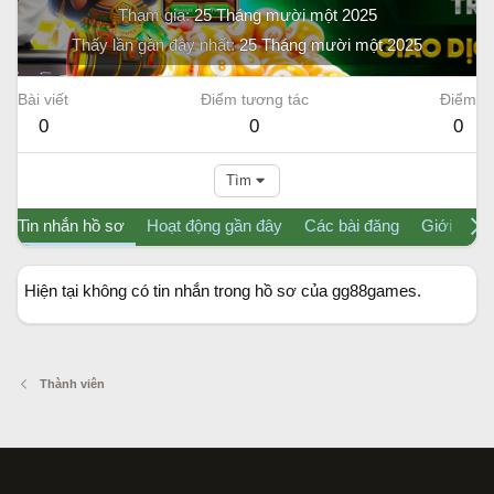
Tham gia
25 Tháng mười một 2025
Thấy lần gần đây nhất
25 Tháng mười một 2025
Bài viết
Điểm tương tác
Điểm
0
0
0
Tìm
Tin nhắn hồ sơ
Hoạt động gần đây
Các bài đăng
Giới thiệu
Hiện tại không có tin nhắn trong hồ sơ của gg88games.
Thành viên