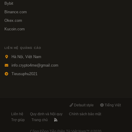
Bybit
Binance.com
Okex.com
Kucoin.com
LIÊN HỆ QUẢNG CÁO
Hà Nội, Việt Nam
info.crypto4me@gmail.com
Tieusuphu2021
Default style
Tiếng Việt
Liên hệ
Quy định và Nội quy
Chính sách bảo mật
Trợ giúp
Trang chủ
Cộng Đồng Tiền Điện Tử Việt Nam™
©2020.