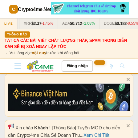
Crypto4me
.Net
$2.37
$0.712
$0.182
+0.63%
XRP
-1.45%
ADA
+2.08%
DOGE
-0.55%
LIVE
THÔNG BÁO
TẤT CẢ CÁC BÀI VIẾT CHẤT LƯỢNG THẤP, SPAM TRONG DIỄN
ĐÀN SẼ BỊ XOÁ NGAY LẬP TỨC
· Vui lòng đọc
nội quy
trước khi đăng bài.
Đăng nhập
Xin chào
Khách
! [Thông Báo] Tuyển MOD cho diễn
đàn Crypto4me Chia Sẻ Doanh Thu...
Xem Chi Tiết