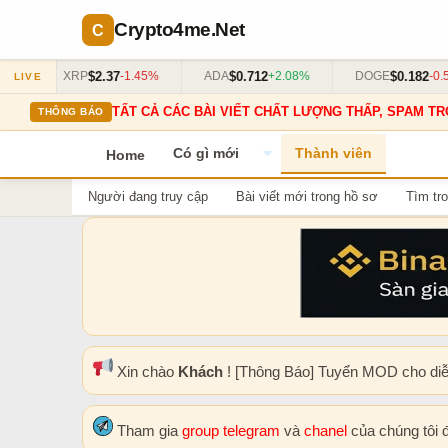
Crypto4me
.Net
$2.37
$0.712
$0.182
XRP
-1.45%
ADA
+2.08%
DOGE
-0.55%
LIVE
TẤT CẢ CÁC BÀI VIẾT CHẤT LƯỢNG THẤP, SPAM TR
THÔNG BÁO
Có gì mới
Thành viên
Home
Người đang truy cập
Bài viết mới trong hồ sơ
Tìm tro
Xin chào
Khách
! [Thông Báo] Tuyển MOD cho di
Tham gia
group telegram
và
chanel
của chúng tôi 