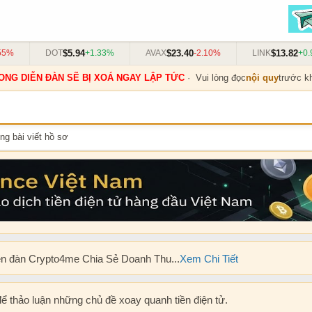
$5.94
$23.40
$13.82
DOT
+1.33%
AVAX
-2.10%
LINK
+0.91
ONG DIỄN ĐÀN SẼ BỊ XOÁ NGAY LẬP TỨC
· Vui lòng đọc
nội quy
trước kh
ng bài viết hồ sơ
ễn đàn Crypto4me Chia Sẻ Doanh Thu...
Xem Chi Tiết
để thảo luận những chủ đề xoay quanh tiền điện tử.