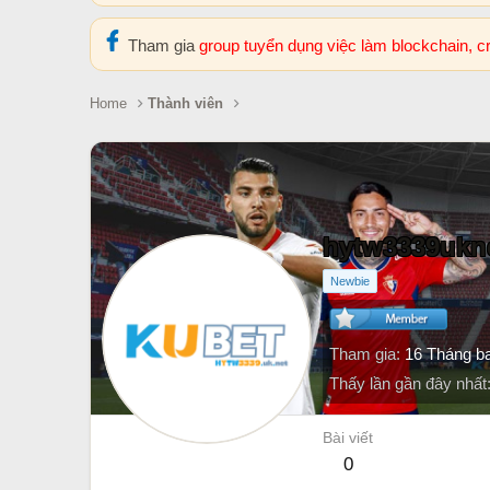
Tham gia
group tuyển dụng việc làm blockchain, 
Home
Thành viên
hytw3339ukn
Newbie
Tham gia
16 Tháng b
Thấy lần gần đây nhất
Bài viết
0