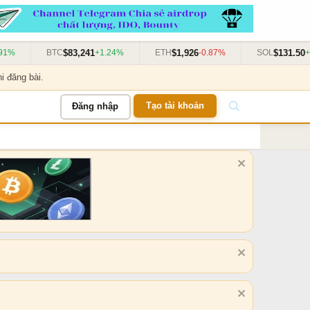
$83,241
$1,926
$131.50
%
BTC
+1.24%
ETH
-0.87%
SOL
+3.1
i đăng bài.
Tạo tài khoản
Đăng nhập