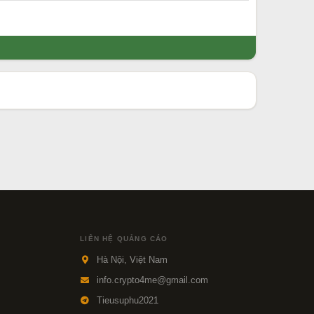
LIÊN HỆ QUẢNG CÁO
Hà Nội, Việt Nam
info.crypto4me@gmail.com
Tieusuphu2021