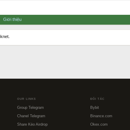
Giới thiệu
knet.
OUR LINKS
ĐỐI TÁC
Group Telegram
Bybit
Chanel Telegram
Binance.com
Share Kèo Airdrop
Okex.com