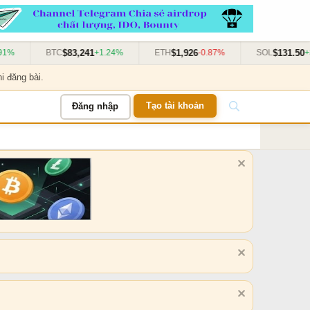
$83,241
$1,926
$131.50
%
BTC
+1.24%
ETH
-0.87%
SOL
+3.1
i đăng bài.
Tạo tài khoản
Đăng nhập