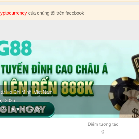
cryptocurrency
của chúng tôi trên facebook
 từ
Ho Chi Minh, Viet Nam
ột 2026
27 Tháng một 2026
Điểm tương tác
0