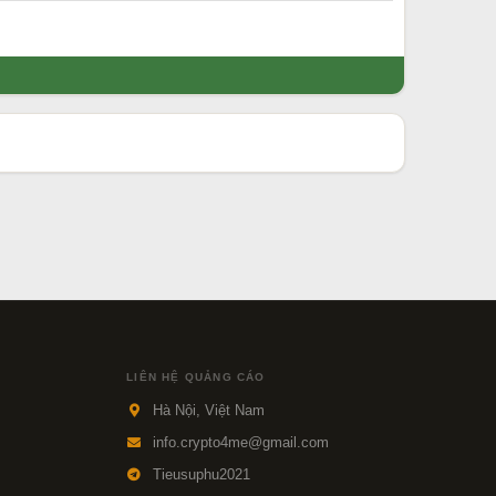
LIÊN HỆ QUẢNG CÁO
Hà Nội, Việt Nam
info.crypto4me@gmail.com
Tieusuphu2021