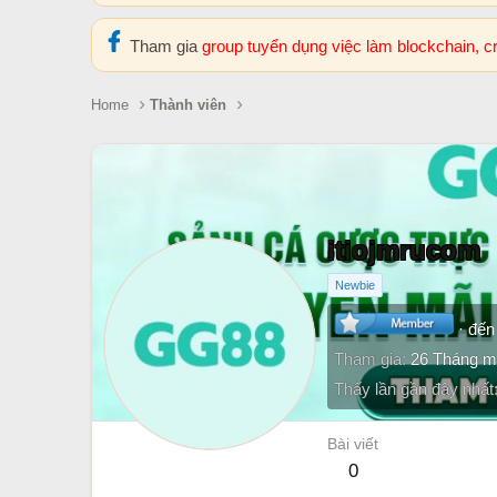
Tham gia
group tuyển dụng việc làm blockchain, 
Home
Thành viên
itiojmrucom
Newbie
·
đến
Tham gia
26 Tháng m
Thấy lần gần đây nhất
Bài viết
0