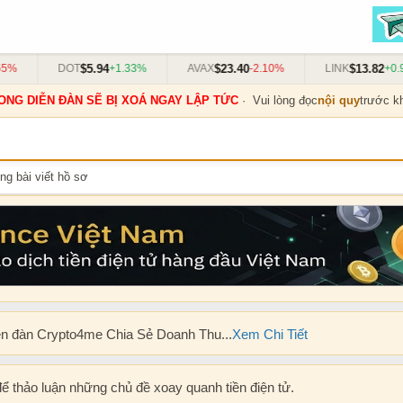
$5.94
$23.40
$13.82
DOT
+1.33%
AVAX
-2.10%
LINK
+0.91
ONG DIỄN ĐÀN SẼ BỊ XOÁ NGAY LẬP TỨC
· Vui lòng đọc
nội quy
trước kh
ng bài viết hồ sơ
ễn đàn Crypto4me Chia Sẻ Doanh Thu...
Xem Chi Tiết
để thảo luận những chủ đề xoay quanh tiền điện tử.