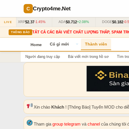
Crypto4me
.Net
$2.37
$0.712
$0.182
XRP
-1.45%
ADA
+2.08%
DOGE
-0.55%
LIVE
TẤT CẢ CÁC BÀI VIẾT CHẤT LƯỢNG THẤP, SPAM TR
THÔNG BÁO
Có gì mới
Thành viên
Home
Người đang truy cập
Bài viết mới trong hồ sơ
Tìm tro
Xin chào
Khách
! [Thông Báo] Tuyển MOD cho di
Tham gia
group telegram
và
chanel
của chúng tôi 