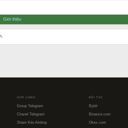
Giới thiệu
m.
OUR LINKS
ĐỐI TÁC
Group Telegram
Bybit
Chanel Telegram
Binance.com
Share Kèo Airdrop
Okex.com