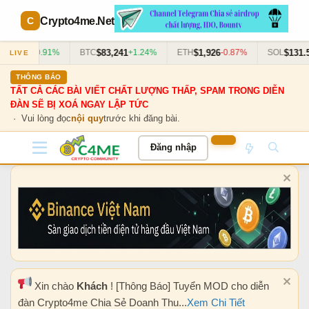
Crypto4me
.Net
$13.82
$83,241
$1,926
$131.5
+0.91%
BTC
+1.24%
ETH
-0.87%
SOL
LIVE
THÔNG BÁO
TẤT CẢ CÁC BÀI VIẾT CHẤT LƯỢNG THẤP, SPAM TRONG DIỄN
ĐÀN SẼ BỊ XOÁ NGAY LẬP TỨC
· Vui lòng đọc
nội quy
trước khi đăng bài.
Đăng nhập
Xin chào
Khách
! [Thông Báo] Tuyển MOD cho diễn
đàn Crypto4me Chia Sẻ Doanh Thu...
Xem Chi Tiết