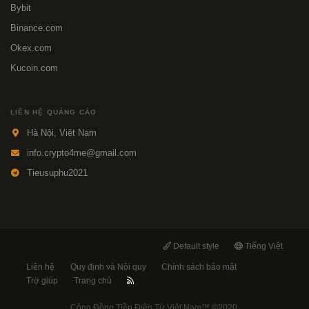
Bybit
Binance.com
Okex.com
Kucoin.com
LIÊN HỆ QUẢNG CÁO
Hà Nội, Việt Nam
info.crypto4me@gmail.com
Tieusuphu2021
Default style
Tiếng Việt
Liên hệ
Quy định và Nội quy
Chính sách bảo mật
Trợ giúp
Trang chủ
Cộng Đồng Tiền Điện Tử Việt Nam™
©2020.