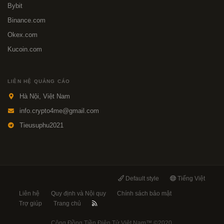
Bybit
Binance.com
Okex.com
Kucoin.com
LIÊN HỆ QUẢNG CÁO
Hà Nội, Việt Nam
info.crypto4me@gmail.com
Tieusuphu2021
Default style
Tiếng Việt
Liên hệ
Quy định và Nội quy
Chính sách bảo mật
Trợ giúp
Trang chủ
Cộng Đồng Tiền Điện Tử Việt Nam™
©2020.