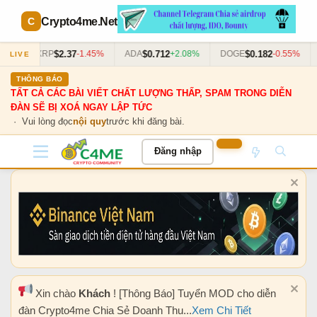
Crypto4me
.Net
$2.37
$0.712
$0.182
63%
XRP
-1.45%
ADA
+2.08%
DOGE
-0.55%
LIVE
THÔNG BÁO
TẤT CẢ CÁC BÀI VIẾT CHẤT LƯỢNG THẤP, SPAM TRONG DIỄN
ĐÀN SẼ BỊ XOÁ NGAY LẬP TỨC
· Vui lòng đọc
nội quy
trước khi đăng bài.
Đăng nhập
Xin chào
Khách
! [Thông Báo] Tuyển MOD cho diễn
đàn Crypto4me Chia Sẻ Doanh Thu...
Xem Chi Tiết