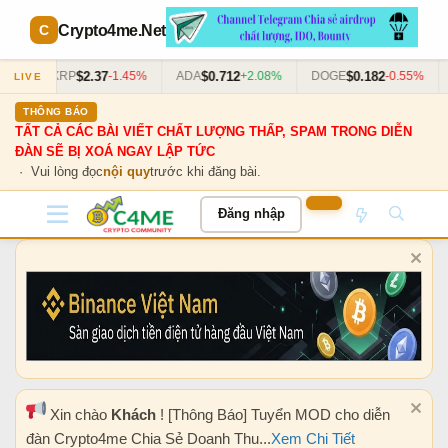
Crypto4me
.Net
$2.37
$0.712
$0.182
63%
XRP
-1.45%
ADA
+2.08%
DOGE
-0.55%
LIVE
THÔNG BÁO
TẤT CẢ CÁC BÀI VIẾT CHẤT LƯỢNG THẤP, SPAM TRONG DIỄN
ĐÀN SẼ BỊ XOÁ NGAY LẬP TỨC
· Vui lòng đọc
nội quy
trước khi đăng bài.
Đăng nhập
Xin chào
Khách
! [Thông Báo] Tuyển MOD cho diễn
đàn Crypto4me Chia Sẻ Doanh Thu...
Xem Chi Tiết