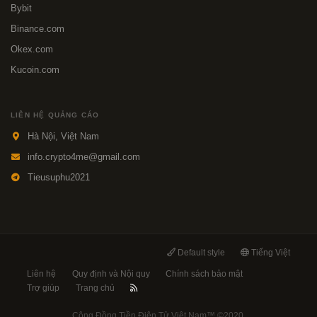
Bybit
Binance.com
Okex.com
Kucoin.com
LIÊN HỆ QUẢNG CÁO
Hà Nội, Việt Nam
info.crypto4me@gmail.com
Tieusuphu2021
Default style
Tiếng Việt
Liên hệ
Quy định và Nội quy
Chính sách bảo mật
Trợ giúp
Trang chủ
Cộng Đồng Tiền Điện Tử Việt Nam™
©2020.