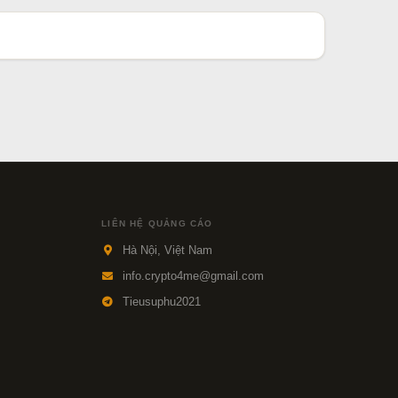
LIÊN HỆ QUẢNG CÁO
Hà Nội, Việt Nam
info.crypto4me@gmail.com
Tieusuphu2021