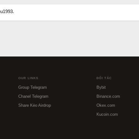
eu1993.
OUR LINKS
ĐỐI TÁC
Group Telegram
Bybit
Chanel Telegram
Binance.com
Share Kèo Airdrop
Okex.com
Kucoin.com