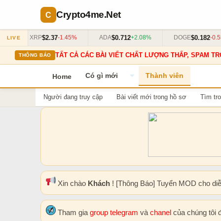
Crypto4me
.Net
$2.37
$0.712
$0.182
%
XRP
-1.45%
ADA
+2.08%
DOGE
-0.55
LIVE
TẤT CẢ CÁC BÀI VIẾT CHẤT LƯỢNG THẤP, SPAM TR
THÔNG BÁO
Có gì mới
Thành viên
Home
Người đang truy cập
Bài viết mới trong hồ sơ
Tìm tro
Xin chào
Khách
! [Thông Báo] Tuyển MOD cho di
Tham gia
group telegram
và
chanel
của chúng tôi 