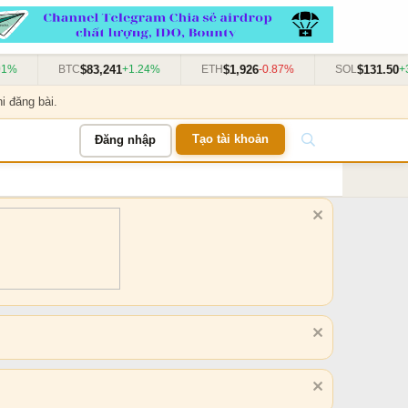
$83,241
$1,926
$131.50
%
BTC
+1.24%
ETH
-0.87%
SOL
+3.
i đăng bài.
Tạo tài khoản
Đăng nhập