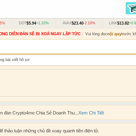
$5.94
$23.40
$13.82
%
DOT
+1.33%
AVAX
-2.10%
LINK
+0.91
ONG DIỄN ĐÀN SẼ BỊ XOÁ NGAY LẬP TỨC
· Vui lòng đọc
nội quy
trước kh
ng bài viết hồ sơ
ễn đàn Crypto4me Chia Sẻ Doanh Thu...
Xem Chi Tiết
để thảo luận những chủ đề xoay quanh tiền điện tử.