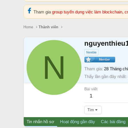
Tham gia
group tuyển dụng việc làm blockchain, 
Home
Thành viên
nguyenthieu
N
Newbie
Tham gia
28 Tháng ch
Thấy lần gần đây nhất
Bài viết
1
Tìm
Tin nhắn hồ sơ
Hoạt động gần đây
Các bài đăng