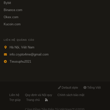
Bybit
Binance.com
Okex.com
Kucoin.com
LIÊN HỆ QUẢNG CÁO
Hà Nội, Việt Nam
info.crypto4me@gmail.com
Tieusuphu2021
Default style
Tiếng Việt
Liên hệ
Quy định và Nội quy
Chính sách bảo mật
Trợ giúp
Trang chủ
Cộng Đồng Tiền Điện Tử Việt Nam™
©2020.