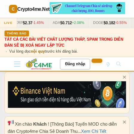
Crypto4me
.Net
$2.37
$0.712
$0.182
63%
XRP
-1.45%
ADA
+2.08%
DOGE
-0.55%
LIVE
THÔNG BÁO
TẤT CẢ CÁC BÀI VIẾT CHẤT LƯỢNG THẤP, SPAM TRONG DIỄN
ĐÀN SẼ BỊ XOÁ NGAY LẬP TỨC
· Vui lòng đọc
nội quy
trước khi đăng bài.
Đăng nhập
Xin chào
Khách
! [Thông Báo] Tuyển MOD cho diễn
đàn Crypto4me Chia Sẻ Doanh Thu...
Xem Chi Tiết