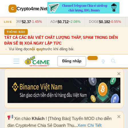
Crypto4me
.Net
$2.37
$0.712
$0.182
63%
XRP
-1.45%
ADA
+2.08%
DOGE
-0.55%
LIVE
THÔNG BÁO
TẤT CẢ CÁC BÀI VIẾT CHẤT LƯỢNG THẤP, SPAM TRONG DIỄN
ĐÀN SẼ BỊ XOÁ NGAY LẬP TỨC
· Vui lòng đọc
nội quy
trước khi đăng bài.
Đăng nhập
Xin chào
Khách
! [Thông Báo] Tuyển MOD cho diễn
đàn Crypto4me Chia Sẻ Doanh Thu...
Xem Chi Tiết