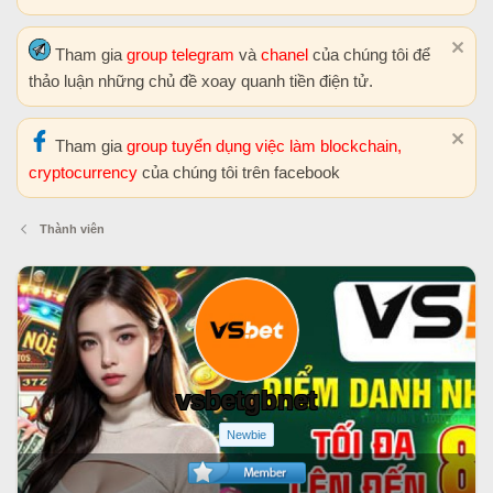
Tham gia
group telegram
và
chanel
của chúng tôi để
thảo luận những chủ đề xoay quanh tiền điện tử.
Tham gia
group tuyển dụng việc làm blockchain,
cryptocurrency
của chúng tôi trên facebook
Thành viên
vsbetgbnet
Newbie