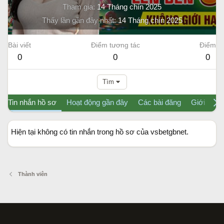
Tham gia
14 Tháng chín 2025
Thấy lần gần đây nhất
14 Tháng chín 2025
Bài viết
Điểm tương tác
Điểm
0
0
0
Tìm
Tin nhắn hồ sơ
Hoạt động gần đây
Các bài đăng
Giới thiệu
Hiện tại không có tin nhắn trong hồ sơ của vsbetgbnet.
Thành viên