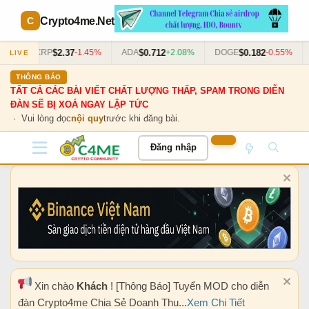
Crypto4me
.Net
$2.37
$0.712
$0.182
3%
XRP
-1.45%
ADA
+2.08%
DOGE
-0.55%
LIVE
THÔNG BÁO
TẤT CẢ CÁC BÀI VIẾT CHẤT LƯỢNG THẤP, SPAM TRONG DIỄN
ĐÀN SẼ BỊ XOÁ NGAY LẬP TỨC
· Vui lòng đọc
nội quy
trước khi đăng bài.
Đăng nhập
Xin chào
Khách
! [Thông Báo] Tuyển MOD cho diễn
đàn Crypto4me Chia Sẻ Doanh Thu...
Xem Chi Tiết