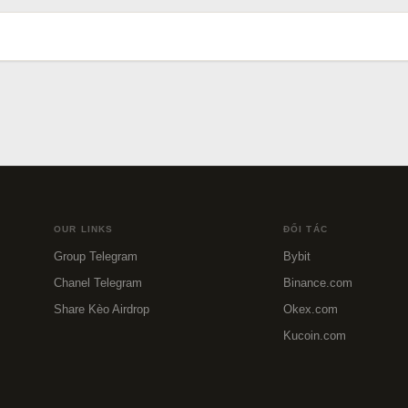
OUR LINKS
ĐỐI TÁC
Group Telegram
Bybit
Chanel Telegram
Binance.com
Share Kèo Airdrop
Okex.com
Kucoin.com