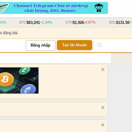
$83,241
$1,926
$131.50
%
BTC
+1.24%
ETH
-0.87%
SOL
+3.
i đăng bài.
Tạo tài khoản
Đăng nhập