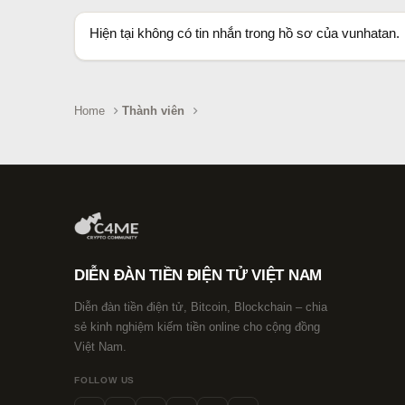
Hiện tại không có tin nhắn trong hồ sơ của vunhatan.
Home
Thành viên
DIỄN ĐÀN TIỀN ĐIỆN TỬ VIỆT NAM
Diễn đàn tiền điện tử, Bitcoin, Blockchain – chia
sẻ kinh nghiệm kiếm tiền online cho cộng đồng
Việt Nam.
FOLLOW US