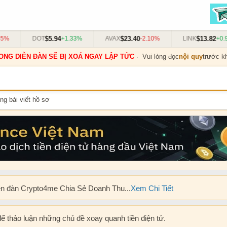
$5.94
$23.40
$13.82
%
DOT
+1.33%
AVAX
-2.10%
LINK
+0.91
ONG DIỄN ĐÀN SẼ BỊ XOÁ NGAY LẬP TỨC
· Vui lòng đọc
nội quy
trước kh
ng bài viết hồ sơ
ễn đàn Crypto4me Chia Sẻ Doanh Thu...
Xem Chi Tiết
để thảo luận những chủ đề xoay quanh tiền điện tử.