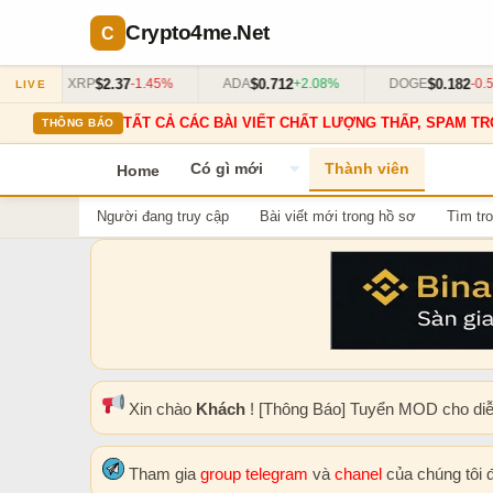
Crypto4me
.Net
$2.37
$0.712
$0.182
%
XRP
-1.45%
ADA
+2.08%
DOGE
-0.55
LIVE
TẤT CẢ CÁC BÀI VIẾT CHẤT LƯỢNG THẤP, SPAM TR
THÔNG BÁO
Có gì mới
Thành viên
Home
Người đang truy cập
Bài viết mới trong hồ sơ
Tìm tro
Xin chào
Khách
! [Thông Báo] Tuyển MOD cho di
Tham gia
group telegram
và
chanel
của chúng tôi 