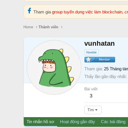
Tham gia
group tuyển dụng việc làm blockchain, 
Home
Thành viên
vunhatan
Newbie
Tham gia
25 Tháng tá
Thấy lần gần đây nhất
Bài viết
3
Tìm
Tin nhắn hồ sơ
Hoạt động gần đây
Các bài đăng