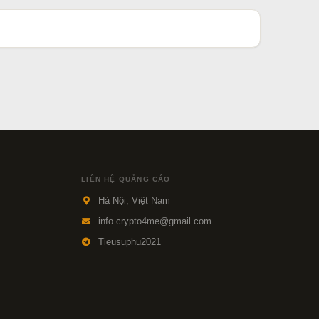
LIÊN HỆ QUẢNG CÁO
Hà Nội, Việt Nam
info.crypto4me@gmail.com
Tieusuphu2021