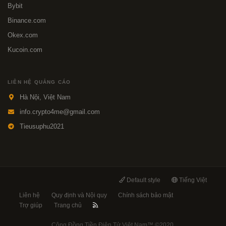
Bybit
Binance.com
Okex.com
Kucoin.com
LIÊN HỆ QUẢNG CÁO
Hà Nội, Việt Nam
info.crypto4me@gmail.com
Tieusuphu2021
Default style
Tiếng Việt
Liên hệ
Quy định và Nội quy
Chính sách bảo mật
Trợ giúp
Trang chủ
Cộng Đồng Tiền Điện Tử Việt Nam™
©2020.