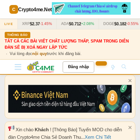
Crypto4me
.Net
$2.37
$0.712
$0.182
0.63%
XRP
-1.45%
ADA
+2.08%
DOGE
-0.55%
LIVE
THÔNG BÁO
TẤT CẢ CÁC BÀI VIẾT CHẤT LƯỢNG THẤP, SPAM TRONG DIỄN
ĐÀN SẼ BỊ XOÁ NGAY LẬP TỨC
· Vui lòng đọc
nội quy
trước khi đăng bài.
Đăng nhập
Xin chào
Khách
! [Thông Báo] Tuyển MOD cho diễn
đàn Crypto4me Chia Sẻ Doanh Thu...
Xem Chi Tiết