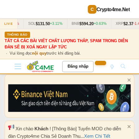
Crypto4me
.Net
926
$131.50
$594.20
$2.37
-0.87%
SOL
+3.11%
BNB
+0.63%
XRP
-1.
LIVE
THÔNG BÁO
TẤT CẢ CÁC BÀI VIẾT CHẤT LƯỢNG THẤP, SPAM TRONG DIỄN
ĐÀN SẼ BỊ XOÁ NGAY LẬP TỨC
· Vui lòng đọc
nội quy
trước khi đăng bài.
Đăng nhập
Xin chào
Khách
! [Thông Báo] Tuyển MOD cho diễn
đàn Crypto4me Chia Sẻ Doanh Thu...
Xem Chi Tiết