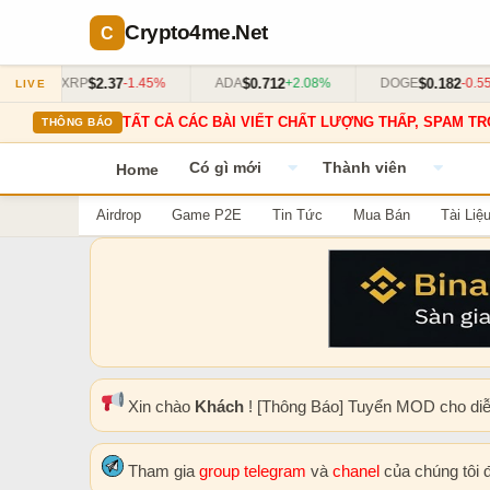
Crypto4me
.Net
$2.37
$0.712
$0.182
XRP
-1.45%
ADA
+2.08%
DOGE
-0.55%
LIVE
TẤT CẢ CÁC BÀI VIẾT CHẤT LƯỢNG THẤP, SPAM TR
THÔNG BÁO
Có gì mới
Thành viên
Home
Airdrop
Game P2E
Tin Tức
Mua Bán
Tài Liệ
Xin chào
Khách
! [Thông Báo] Tuyển MOD cho di
Tham gia
group telegram
và
chanel
của chúng tôi 