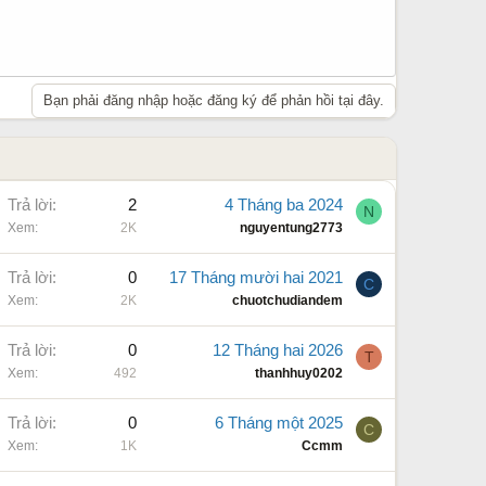
Bạn phải đăng nhập hoặc đăng ký để phản hồi tại đây.
Trả lời
2
4 Tháng ba 2024
N
Xem
2K
nguyentung2773
Trả lời
0
17 Tháng mười hai 2021
C
Xem
2K
chuotchudiandem
Trả lời
0
12 Tháng hai 2026
T
Xem
492
thanhhuy0202
Trả lời
0
6 Tháng một 2025
C
Xem
1K
Ccmm