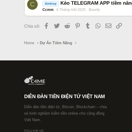
Kèo TELEGRAM APP tiềm nă
C
Airdrop
Ccmm
6 Tháng một 2025
Bounty
Facebook
Twitter
Reddit
Pinterest
Tumblr
WhatsApp
Email
Link
Chia sẻ:
Home
Dự Án Tiềm Năng
DIỄN ĐÀN TIỀN ĐIỆN TỬ VIỆT NAM
Diễn đàn tiền điện tử, Bitcoin, Blockchain – chia
sẻ kinh nghiệm kiếm tiền online cho cộng đồng
Việt Nam.
FOLLOW US