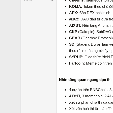
Cheems:
Memecoin Shiba
KOMA:
Token theo chủ đề
APX:
Sàn DEX phái sinh
ai16z:
DAO đầu tư dựa trê
AIXBT:
Nền tảng AI phân tí
CKP
(Cakepie): SubDAO đ
GEAR
(Gearbox Protocol)
SD
(Stader): Dự án làm về
theo rủi ro của người ủy q
SYRUP:
Giao thức Yield F
Fartcoin:
Meme coin trên 
Nhìn tổng quan ngang dọc thì t
4 dự án trên BNBChain; 3 
4 DeFi, 3 memecoin, 2 AI
Xét sự phân chia thì đa da
Xét vốn hoá thì từ thấp đê