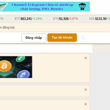
$83,241
$1,926
$131.50
BTC
+1.24%
ETH
-0.87%
SOL
+3.11
i đăng bài.
Tạo tài khoản
Đăng nhập