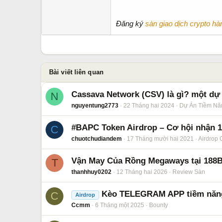
Đăng ký
sàn giao dịch crypto hà
Bài viết liên quan
Cassava Network (CSV) là gì? một dự á
N
nguyentung2773
22 Tháng hai 2024
Dự Án Tiềm Nă
#BAPC Token Airdrop – Cơ hội nhận 150$
C
chuotchudiandem
17 Tháng mười hai 2021
Airdrop 
Vận May Của Rồng Megaways tại 188B
T
thanhhuy0202
12 Tháng hai 2026
Review Sàn
Kèo TELEGRAM APP tiềm năn
C
Airdrop
Ccmm
6 Tháng một 2025
Bounty