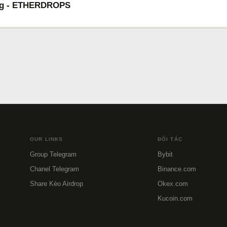
ng - ETHERDROPS
OUR LINKS
ĐỐI TÁC
Group Telegram
Bybit
Chanel Telegram
Binance.com
Share Kèo Airdrop
Okex.com
Kucoin.com