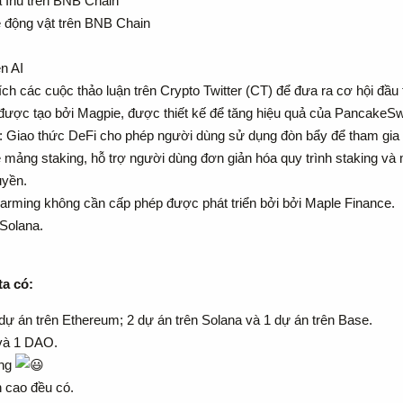
 Inu trên BNB Chain
 động vật trên BNB Chain
n AI
ch các cuộc thảo luận trên Crypto Twitter (CT) để đưa ra cơ hội đầu 
ược tạo bởi Magpie, được thiết kế để tăng hiệu quả của PancakeS
: Giao thức DeFi cho phép người dùng sử dụng đòn bẩy để tham gia và
 mảng staking, hỗ trợ người dùng đơn giản hóa quy trình staking và 
uyền.
arming không cần cấp phép được phát triển bởi bởi Maple Finance.
Solana.
a có:
dự án trên Ethereum; 2 dự án trên Solana và 1 dự án trên Base.
 và 1 DAO.
̣ng
́n cao đều có.