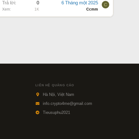
Trả lời
0
6 Tháng một 2025
C
Xem
1K
Ccmm
LIÊN HỆ QUẢNG CÁO
Hà Nội, Việt Nam
info.crypto4me@gmail.com
Tieusuphu2021