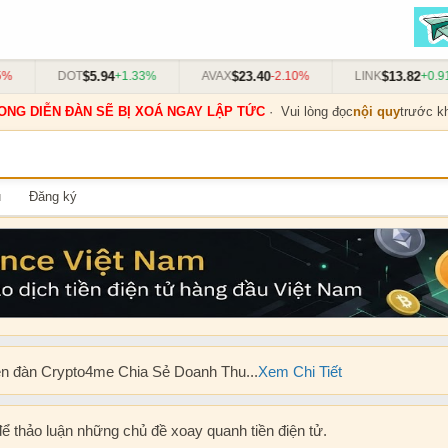
$5.94
$23.40
$13.82
DOT
+1.33%
AVAX
-2.10%
LINK
+0.91%
ONG DIỄN ĐÀN SẼ BỊ XOÁ NGAY LẬP TỨC
· Vui lòng đọc
nội quy
trước kh
u
Đăng ký
ễn đàn Crypto4me Chia Sẻ Doanh Thu...
Xem Chi Tiết
để thảo luận những chủ đề xoay quanh tiền điện tử.