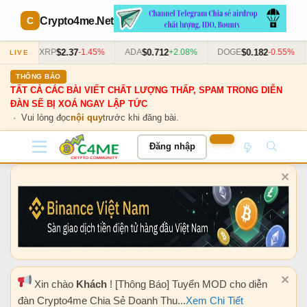
Crypto4me
.Net
$2.37
$0.712
$0.182
3%
XRP
-1.45%
ADA
+2.08%
DOGE
-0.55%
LIVE
THÔNG BÁO
TẤT CẢ CÁC BÀI VIẾT CHẤT LƯỢNG THẤP, SPAM TRONG DIỄN
ĐÀN SẼ BỊ XOÁ NGAY LẬP TỨC
· Vui lòng đọc
nội quy
trước khi đăng bài.
Đăng nhập
Xin chào
Khách
! [Thông Báo] Tuyển MOD cho diễn
đàn Crypto4me Chia Sẻ Doanh Thu...
Xem Chi Tiết