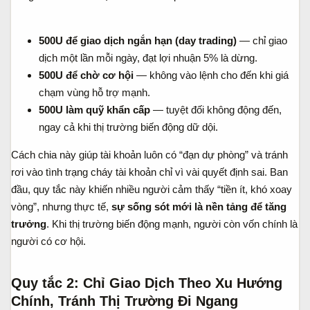
500U để giao dịch ngắn hạn (day trading)
— chỉ giao
dịch một lần mỗi ngày, đạt lợi nhuận 5% là dừng.
500U để chờ cơ hội
— không vào lệnh cho đến khi giá
chạm vùng hỗ trợ mạnh.
500U làm quỹ khẩn cấp
— tuyệt đối không động đến,
ngay cả khi thị trường biến động dữ dội.
Cách chia này giúp tài khoản luôn có “đạn dự phòng” và tránh
rơi vào tình trạng cháy tài khoản chỉ vì vài quyết định sai. Ban
đầu, quy tắc này khiến nhiều người cảm thấy “tiền ít, khó xoay
vòng”, nhưng thực tế,
sự sống sót mới là nền tảng để tăng
trưởng
. Khi thị trường biến động mạnh, người còn vốn chính là
người có cơ hội.
Quy tắc 2: Chỉ Giao Dịch Theo Xu Hướng
Chính, Tránh Thị Trường Đi Ngang