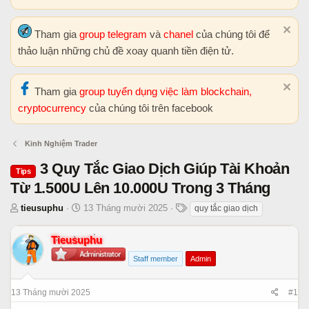
Tham gia
group telegram
và
chanel
của chúng tôi để
thảo luận những chủ đề xoay quanh tiền điện tử.
Tham gia
group tuyển dụng việc làm blockchain,
cryptocurrency
của chúng tôi trên facebook
Kinh Nghiệm Trader
3 Quy Tắc Giao Dịch Giúp Tài Khoản
Tips
Từ 1.500U Lên 10.000U Trong 3 Tháng
T
N
T
tieusuphu
13 Tháng mười 2025
quy tắc giao dịch
h
g
h
r
à
ẻ
Tieusuphu
e
y
Staff member
Admin
a
b
d
ắ
s
t
13 Tháng mười 2025
#1
t
đ