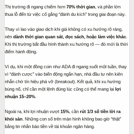
Thị trường đi ngang chiếm hơn
70% thời gian
, và phần lớn
thua lỗ đến từ việc cố gắng “đánh du kích” trong giai đoạn này.
Thay vì lao vào giao dịch khi giá không có xu hướng rõ ràng,
nên
dành thời gian quan sát, đọc sách, hoặc làm việc khác
.
Khi thị trường bắt đầu hình thành xu hướng rõ — đó mới là thời
điểm hành động.
Ví dụ, khi một đồng coin như ADA đi ngang suốt một tuần, thay
vì “đánh cược” vào biến động ngắn hạn, nhà đầu tư nên kiên
nhẫn chờ tín hiệu phá vỡ (breakout). Kết quả, khi xu hướng
bùng nổ, chỉ cần một lệnh đúng lúc cũng có thể mang lại
lợi
nhuận 15–20%
.
Ngoài ra, khi lợi nhuận vượt
15%
, cần
rút 1/3 số tiền lời ra
khỏi sàn
. Những con số trên màn hình không bao giờ “thật”
bằng tin nhắn báo tiền về tài khoản ngân hàng.