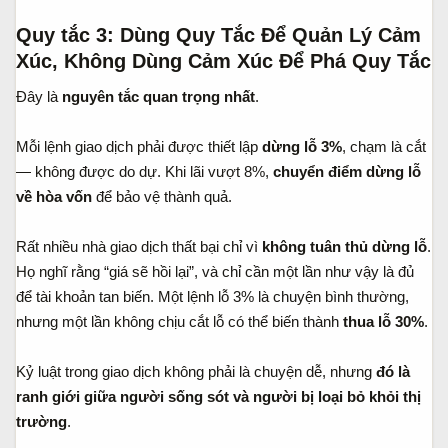
Quy tắc 3: Dùng Quy Tắc Để Quản Lý Cảm
Xúc, Không Dùng Cảm Xúc Để Phá Quy Tắc
Đây là
nguyên tắc quan trọng nhất
.
Mỗi lệnh giao dịch phải được thiết lập
dừng lỗ 3%
, chạm là cắt
— không được do dự. Khi lãi vượt 8%,
chuyển điểm dừng lỗ
về hòa vốn
để bảo vệ thành quả.
Rất nhiều nhà giao dịch thất bại chỉ vì
không tuân thủ dừng lỗ
.
Họ nghĩ rằng “giá sẽ hồi lại”, và chỉ cần một lần như vậy là đủ
để tài khoản tan biến. Một lệnh lỗ 3% là chuyện bình thường,
nhưng một lần không chịu cắt lỗ có thể biến thành
thua lỗ 30%
.
Kỷ luật trong giao dịch không phải là chuyện dễ, nhưng
đó là
ranh giới giữa người sống sót và người bị loại bỏ khỏi thị
trường
.