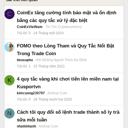
CoinEx tăng cường tính bảo mật và ổn định
C
bằng các quy tắc xử lý đặc biệt
CoinExVietNam
Tin Tức Cryptocurrency
Trả lời
0
24 Tháng một 2024
FOMO theo Lòng Tham và Quy Tắc Nổi Bật
Trong Trade Coin
tieusuphu
Hội Những Người Thích Đu Đỉnh
Trả lời
1
25 Tháng năm 2021
4 quy tắc vàng khi chơi tiến lên miền nam tại
K
Kusportvn
kimcuong230797
Airdrop Coin
Trả lời
0
26 Tháng mười hai 2020
Cách tôi quy đổi số lệnh trade thành số ly trà
N
sữa mỗi tuần
nhattinhanh
Airdrop Coin