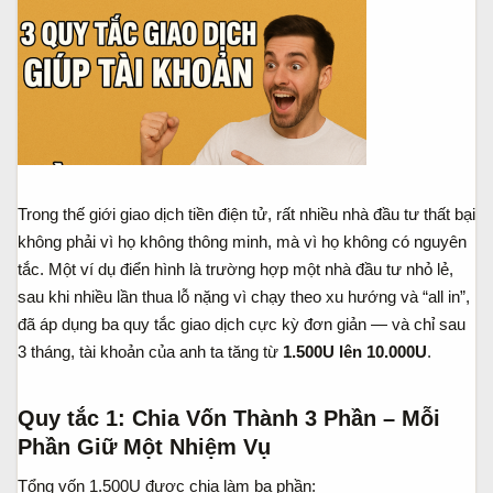
a
ầ
r
u
t
e
r
Trong thế giới giao dịch tiền điện tử, rất nhiều nhà đầu tư thất bại
không phải vì họ không thông minh, mà vì họ không có nguyên
tắc. Một ví dụ điển hình là trường hợp một nhà đầu tư nhỏ lẻ,
sau khi nhiều lần thua lỗ nặng vì chạy theo xu hướng và “all in”,
đã áp dụng ba quy tắc giao dịch cực kỳ đơn giản — và chỉ sau
3 tháng, tài khoản của anh ta tăng từ
1.500U lên 10.000U
.
Quy tắc 1: Chia Vốn Thành 3 Phần – Mỗi
Phần Giữ Một Nhiệm Vụ
Tổng vốn 1.500U được chia làm ba phần: