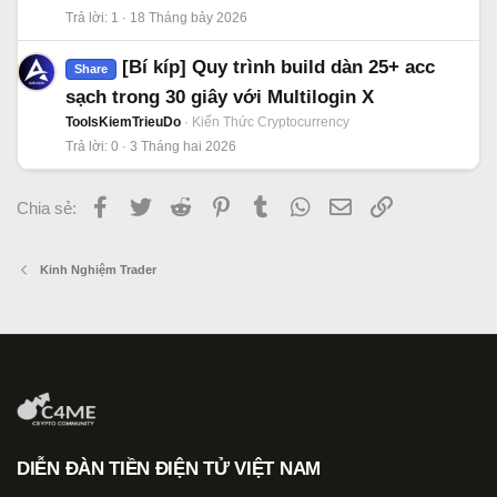
Trả lời
1
18 Tháng bảy 2026
[Bí kíp] Quy trình build dàn 25+ acc
Share
sạch trong 30 giây với Multilogin X
ToolsKiemTrieuDo
Kiến Thức Cryptocurrency
Trả lời
0
3 Tháng hai 2026
Facebook
Twitter
Reddit
Pinterest
Tumblr
WhatsApp
Email
Link
Chia sẻ:
Kinh Nghiệm Trader
DIỄN ĐÀN TIỀN ĐIỆN TỬ VIỆT NAM