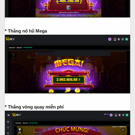
* Thắng nổ hũ Mega
* Thắng vòng quay miễn phí