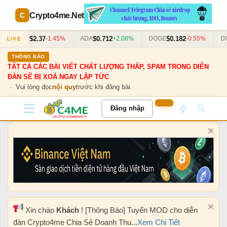
Crypto4me
.Net
$2.37
$0.712
$0.182
XRP
-1.45%
ADA
+2.08%
DOGE
-0.55%
DOT
LIVE
THÔNG BÁO
TẤT CẢ CÁC BÀI VIẾT CHẤT LƯỢNG THẤP, SPAM TRONG DIỄN
ĐÀN SẼ BỊ XOÁ NGAY LẬP TỨC
· Vui lòng đọc
nội quy
trước khi đăng bài.
Đăng nhập
Xin chào
Khách
! [Thông Báo] Tuyển MOD cho diễn
đàn Crypto4me Chia Sẻ Doanh Thu...
Xem Chi Tiết