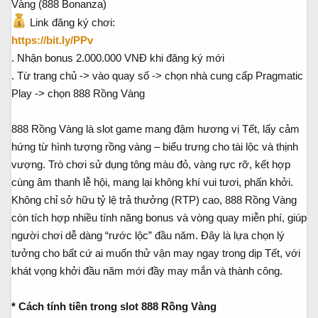
Vàng (888 Bonanza)
r
u
t
Link đăng ký chơi:
e
https://bit.ly/PPv
r
. Nhận bonus 2.000.000 VNĐ khi đăng ký mới
. Từ trang chủ -> vào quay số -> chọn nhà cung cấp Pragmatic
Play -> chọn 888 Rồng Vàng
888 Rồng Vàng là slot game mang đậm hương vị Tết, lấy cảm
hứng từ hình tượng rồng vàng – biểu trưng cho tài lộc và thịnh
vượng. Trò chơi sử dụng tông màu đỏ, vàng rực rỡ, kết hợp
cùng âm thanh lễ hội, mang lại không khí vui tươi, phấn khởi.
Không chỉ sở hữu tỷ lệ trả thưởng (RTP) cao, 888 Rồng Vàng
còn tích hợp nhiều tính năng bonus và vòng quay miễn phí, giúp
người chơi dễ dàng “rước lộc” đầu năm. Đây là lựa chọn lý
tưởng cho bất cứ ai muốn thử vận may ngay trong dịp Tết, với
khát vọng khởi đầu năm mới đầy may mắn và thành công.
* Cách tính tiền trong slot 888 Rồng Vàng