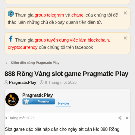
Tham gia
group telegram
và
chanel
của chúng tôi để
thảo luận những chủ đề xoay quanh tiền điện tử.
Tham gia
group tuyển dụng việc làm blockchain,
cryptocurrency
của chúng tôi trên facebook
Kiếm tiền cùng Pragmatic Play
888 Rồng Vàng slot game Pragmatic Play
T
N
PragmaticPlay
8 Tháng một 2025
h
g
r
à
PragmaticPlay
e
y
Newbie
a
b
d
ắ
8 Tháng một 2025
#1
s
t
t
đ
Slot game đặc biệt hấp dẫn cho ngày tết cận kề: 888 Rồng
a
ầ