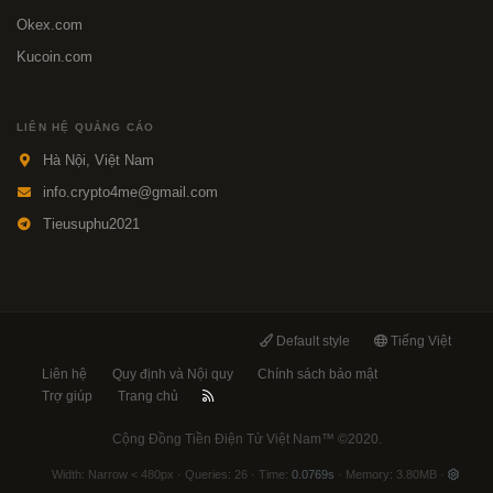
Okex.com
Kucoin.com
LIÊN HỆ QUẢNG CÁO
Hà Nội, Việt Nam
info.crypto4me@gmail.com
Tieusuphu2021
Default style
Tiếng Việt
Liên hệ
Quy định và Nội quy
Chính sách bảo mật
Trợ giúp
Trang chủ
Cộng Đồng Tiền Điện Tử Việt Nam™
©2020.
Width
Queries
26
Time
0.0769s
Memory
3.80MB