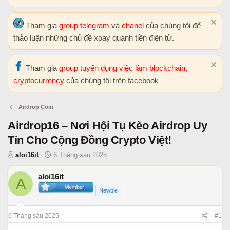
Tham gia
group telegram
và
chanel
của chúng tôi để
thảo luận những chủ đề xoay quanh tiền điện tử.
Tham gia
group tuyển dụng việc làm blockchain,
cryptocurrency
của chúng tôi trên facebook
Airdrop Coin
Airdrop16 – Nơi Hội Tụ Kèo Airdrop Uy
Tín Cho Cộng Đồng Crypto Việt!
T
N
aloi16it
6 Tháng sáu 2025
h
g
r
à
aloi16it
A
e
y
Newbie
a
b
d
ắ
6 Tháng sáu 2025
#1
s
t
t
đ