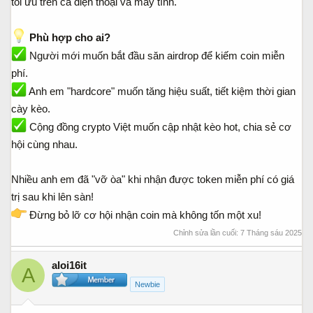
tối ưu trên cả điện thoại và máy tính.
Phù hợp cho ai?
Người mới muốn bắt đầu săn airdrop để kiếm coin miễn
phí.
Anh em "hardcore" muốn tăng hiệu suất, tiết kiệm thời gian
cày kèo.
Cộng đồng crypto Việt muốn cập nhật kèo hot, chia sẻ cơ
hội cùng nhau.
Nhiều anh em đã "vỡ òa" khi nhận được token miễn phí có giá
trị sau khi lên sàn!
Đừng bỏ lỡ cơ hội nhận coin mà không tốn một xu!
Chỉnh sửa lần cuối:
7 Tháng sáu 2025
aloi16it
A
Newbie