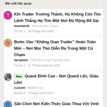
Bài viết liên quan
Khi Trader Trưởng Thành, Họ Không Còn Tìm
T
Lệnh Thắng Họ Tìm Một Nơi Đủ Rộng Để Sai
thanhdat36
Kinh Nghiệm Trader
Trả lời
1
29 Tháng một 2026
Bước Vào “Không Gian Trader” Hoàn Toàn
B
Mới – Nơi Mọi Thứ Diễn Ra Trong Một Cú
Chạm
baropham
Kiếm tiền cùng Pragmatic Play
Trả lời
1
12 Tháng mười hai 2025
Quack Đỉnh Cao - Nơi Quack Lên, Giàu
New
Lên!
tranvinh
MEME Coin
Trả lời
0
9 Tháng mười 2025
Sân Chơi Nơi Kiến Thức Giao Thoa Với Vinh
R