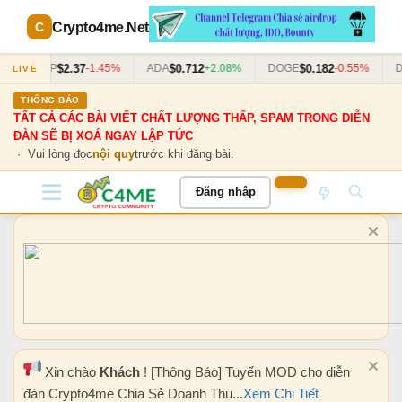
Crypto4me
.Net
$2.37
$0.712
$0.182
XRP
-1.45%
ADA
+2.08%
DOGE
-0.55%
DO
LIVE
THÔNG BÁO
TẤT CẢ CÁC BÀI VIẾT CHẤT LƯỢNG THẤP, SPAM TRONG DIỄN
ĐÀN SẼ BỊ XOÁ NGAY LẬP TỨC
· Vui lòng đọc
nội quy
trước khi đăng bài.
Đăng nhập
Xin chào
Khách
! [Thông Báo] Tuyển MOD cho diễn
đàn Crypto4me Chia Sẻ Doanh Thu...
Xem Chi Tiết