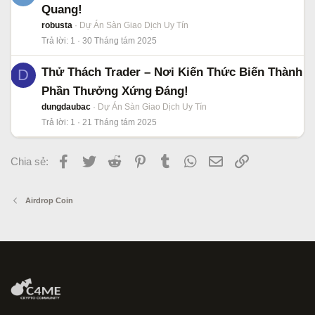
Quang!
robusta
Dự Án Sàn Giao Dịch Uy Tín
Trả lời
1
30 Tháng tám 2025
Thử Thách Trader – Nơi Kiến Thức Biến Thành
D
Phần Thưởng Xứng Đáng!
dungdaubac
Dự Án Sàn Giao Dịch Uy Tín
Trả lời
1
21 Tháng tám 2025
Facebook
Twitter
Reddit
Pinterest
Tumblr
WhatsApp
Email
Link
Chia sẻ:
Airdrop Coin