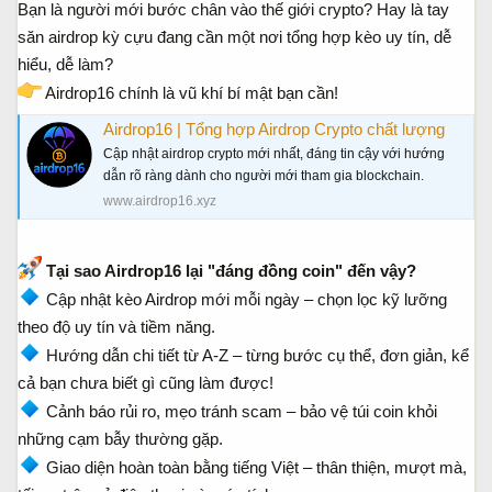
Bạn là người mới bước chân vào thế giới crypto? Hay là tay
a
ầ
săn airdrop kỳ cựu đang cần một nơi tổng hợp kèo uy tín, dễ
r
u
t
hiểu, dễ làm?
e
Airdrop16 chính là vũ khí bí mật bạn cần!
r
Airdrop16 | Tổng hợp Airdrop Crypto chất lượng
Cập nhật airdrop crypto mới nhất, đáng tin cậy với hướng
dẫn rõ ràng dành cho người mới tham gia blockchain.
www.airdrop16.xyz
Tại sao Airdrop16 lại "đáng đồng coin" đến vậy?
Cập nhật kèo Airdrop mới mỗi ngày – chọn lọc kỹ lưỡng
theo độ uy tín và tiềm năng.
Hướng dẫn chi tiết từ A-Z – từng bước cụ thể, đơn giản, kể
cả bạn chưa biết gì cũng làm được!
Cảnh báo rủi ro, mẹo tránh scam – bảo vệ túi coin khỏi
những cạm bẫy thường gặp.
Giao diện hoàn toàn bằng tiếng Việt – thân thiện, mượt mà,