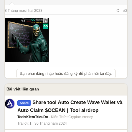
8 Tháng mười hai 2023
#2
Bạn phải đăng nhập hoặc đăng ký để phản hồi tại đây.
Bài viết liên quan
Share tool Auto Create Wave Wallet và
Share
Auto Claim $OCEAN | Tool airdrop
ToolsKiemTrieuDo
Kiến Thức Cryptocurrency
Trả lời
1
30 Tháng năm 2024