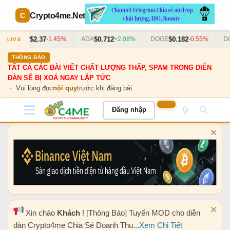
Crypto4me
.Net
$2.37
$0.712
$0.182
XRP
-1.45%
ADA
+2.08%
DOGE
-0.55%
DOT
LIVE
THÔNG BÁO
TẤT CẢ CÁC BÀI VIẾT CHẤT LƯỢNG THẤP, SPAM TRONG DIỄN
ĐÀN SẼ BỊ XOÁ NGAY LẬP TỨC
· Vui lòng đọc
nội quy
trước khi đăng bài.
Đăng nhập
Xin chào
Khách
! [Thông Báo] Tuyển MOD cho diễn
đàn Crypto4me Chia Sẻ Doanh Thu...
Xem Chi Tiết