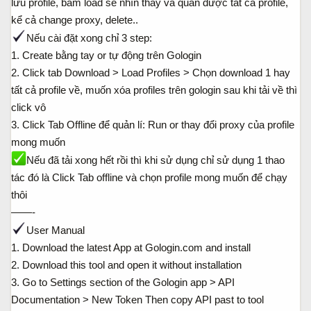
lưu profile, bấm load sẽ nhìn thấy và quản được tất cả profile,
kể cả change proxy, delete..
Nếu cài đặt xong chỉ 3 step:
1. Create bằng tay or tự động trên Gologin
2. Click tab Download > Load Profiles > Chọn download 1 hay
tất cả profile về, muốn xóa profiles trên gologin sau khi tải về thì
click vô
3. Click Tab Offline để quản lí: Run or thay đổi proxy của profile
mong muốn
Nếu đã tải xong hết rồi thì khi sử dụng chỉ sử dụng 1 thao
tác đó là Click Tab offline và chọn profile mong muốn để chạy
thôi
——-
User Manual
1. Download the latest App at Gologin.com and install
2. Download this tool and open it without installation
3. Go to Settings section of the Gologin app > API
Documentation > New Token Then copy API past to tool