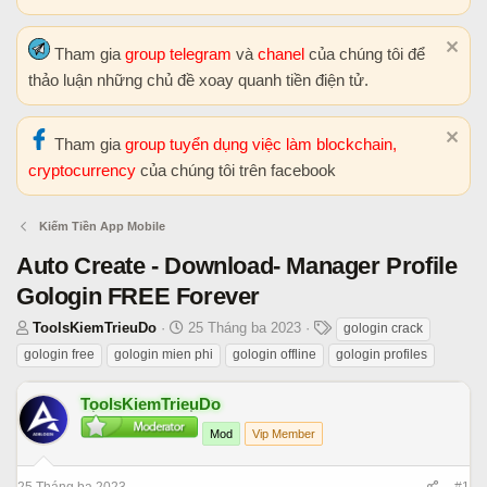
Tham gia
group telegram
và
chanel
của chúng tôi để
thảo luận những chủ đề xoay quanh tiền điện tử.
Tham gia
group tuyển dụng việc làm blockchain,
cryptocurrency
của chúng tôi trên facebook
Kiếm Tiền App Mobile
Auto Create - Download- Manager Profile
Gologin FREE Forever
T
N
T
ToolsKiemTrieuDo
25 Tháng ba 2023
gologin crack
h
g
h
gologin free
gologin mien phi
gologin offline
gologin profiles
r
à
ẻ
e
y
ToolsKiemTrieuDo
a
b
Mod
Vip Member
d
ắ
s
t
t
đ
25 Tháng ba 2023
#1