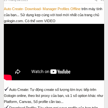
a
ầ
r
u
Auto Create- Download- Manager Profiles Offline
trên máy tính
t
của bạn... Sử dụng kẹp cùng với tool mới nhất của trang chủ
e
gologin.com. Có thể xem VIDEO
r
Auto Create: Tự động create số lượng lớn trực tiếp trên
Gologin online, theo list proxy của bạn, và 1 số option khác như
Platform, Canvas, Số profile cần tao...
Download Profile: Tùy chọn nơi save profile của bạn trên