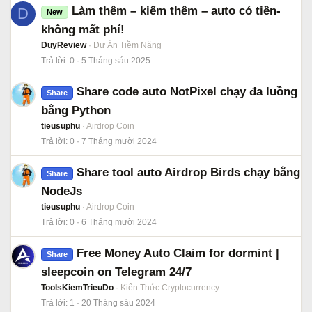
Làm thêm – kiếm thêm – auto có tiền-
D
New
không mất phí!
DuyReview
Dự Án Tiềm Năng
Trả lời
0
5 Tháng sáu 2025
Share code auto NotPixel chạy đa luồng
Share
bằng Python
tieusuphu
Airdrop Coin
Trả lời
0
7 Tháng mười 2024
Share tool auto Airdrop Birds chạy bằng
Share
NodeJs
tieusuphu
Airdrop Coin
Trả lời
0
6 Tháng mười 2024
Free Money Auto Claim for dormint |
Share
sleepcoin on Telegram 24/7
ToolsKiemTrieuDo
Kiến Thức Cryptocurrency
Trả lời
1
20 Tháng sáu 2024