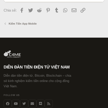
Facebook
Twitter
Reddit
Pinterest
Tumblr
WhatsApp
Email
Link
Chia sẻ:
Kiếm Tiền App Mobile
DIỄN ĐÀN TIỀN ĐIỆN TỬ VIỆT NAM
Diễn đàn tiền điện tử, Bitcoin, Blockchain – chia
sẻ kinh nghiệm kiếm tiền online cho cộng đồng
Việt Nam.
FOLLOW US