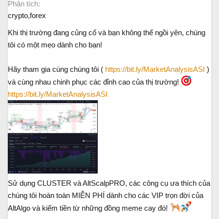
Phân tích
a
ầ
crypto,forex
r
u
t
Khi thị trường đang củng cố và bạn không thể ngồi yên, chúng
e
tôi có một mẹo dành cho bạn!
r
Hãy tham gia cùng chúng tôi (
https://bit.ly/MarketAnalysisASI
)
và cùng nhau chinh phục các đỉnh cao của thị trường!
https://bit.ly/MarketAnalysisASI
Sử dụng CLUSTER và AltScalpPRO, các công cụ ưa thích của
chúng tôi hoàn toàn MIỄN PHÍ dành cho các VIP trọn đời của
AltAlgo và kiếm tiền từ những đồng meme cay đó!