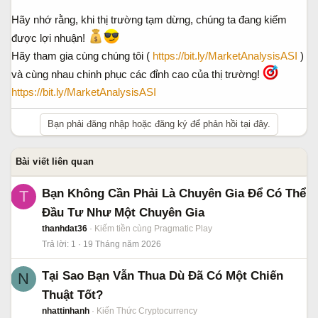
Hãy nhớ rằng, khi thị trường tạm dừng, chúng ta đang kiếm
được lợi nhuận!
Hãy tham gia cùng chúng tôi (
https://bit.ly/MarketAnalysisASI
)
và cùng nhau chinh phục các đỉnh cao của thị trường!
https://bit.ly/MarketAnalysisASI
Bạn phải đăng nhập hoặc đăng ký để phản hồi tại đây.
Bài viết liên quan
Bạn Không Cần Phải Là Chuyên Gia Để Có Thể
T
Đầu Tư Như Một Chuyên Gia
thanhdat36
Kiếm tiền cùng Pragmatic Play
Trả lời
1
19 Tháng năm 2026
Tại Sao Bạn Vẫn Thua Dù Đã Có Một Chiến
N
Thuật Tốt?
nhattinhanh
Kiến Thức Cryptocurrency