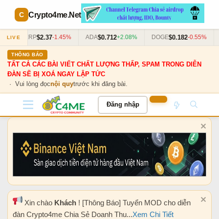
Crypto4me
.Net
$2.37
$0.712
$0.182
3%
XRP
-1.45%
ADA
+2.08%
DOGE
-0.55%
LIVE
THÔNG BÁO
TẤT CẢ CÁC BÀI VIẾT CHẤT LƯỢNG THẤP, SPAM TRONG DIỄN
ĐÀN SẼ BỊ XOÁ NGAY LẬP TỨC
· Vui lòng đọc
nội quy
trước khi đăng bài.
Đăng nhập
Xin chào
Khách
! [Thông Báo] Tuyển MOD cho diễn
đàn Crypto4me Chia Sẻ Doanh Thu...
Xem Chi Tiết