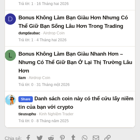
Trả lời
1
16 Tháng hai 2026
Bonus Không Làm Bạn Giàu Hơn Nhưng Có
D
Thể Giữ Bạn Sống Lâu Hơn Trong Trading
dungdaubac
Airdrop Coin
Trả lời
1
4 Tháng hai 2026
Bonus Không Làm Bạn Giàu Nhanh Hơn –
L
Nhưng Có Thể Giữ Bạn Ở Lại Thị Trường Lâu
Hơn
liam
Airdrop Coin
Trả lời
0
31 Tháng một 2026
Danh sách coin này có thể cứu lấy niềm
Share
tin của bạn với crypto
tieusuphu
Kinh Nghiệm Trader
Trả lời
0
8 Tháng năm 2025
Facebook
Twitter
Reddit
Pinterest
Tumblr
WhatsApp
Email
Link
Chia sẻ: