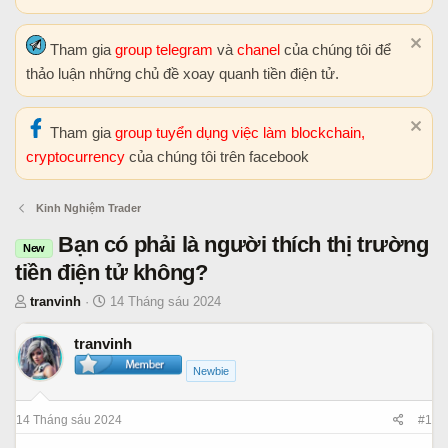
Tham gia
group telegram
và
chanel
của chúng tôi để
thảo luận những chủ đề xoay quanh tiền điện tử.
Tham gia
group tuyển dụng việc làm blockchain,
cryptocurrency
của chúng tôi trên facebook
Kinh Nghiệm Trader
Bạn có phải là người thích thị trường
New
tiền điện tử không?
T
N
tranvinh
14 Tháng sáu 2024
h
g
r
à
tranvinh
e
y
Newbie
a
b
d
ắ
14 Tháng sáu 2024
#1
s
t
t
đ