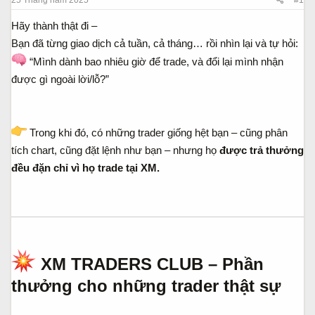
s
t
t
đ
Hãy thành thật đi –
a
ầ
Bạn đã từng giao dịch cả tuần, cả tháng… rồi nhìn lại và tự hỏi:
r
u
t
“Mình dành bao nhiêu giờ để trade, và đổi lại mình nhận
e
được gì ngoài lời/lỗ?”
r
Trong khi đó, có những trader giống hệt bạn – cũng phân
tích chart, cũng đặt lệnh như bạn – nhưng họ
được trả thưởng
đều đặn chỉ vì họ trade tại XM.
XM TRADERS CLUB – Phần
thưởng cho những trader thật sự​