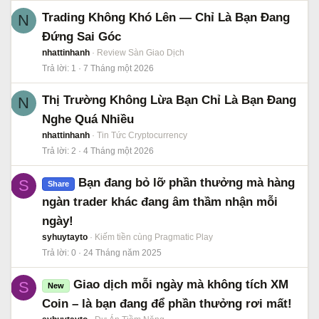
Trading Không Khó Lên — Chỉ Là Bạn Đang
N
Đứng Sai Góc
nhattinhanh
Review Sàn Giao Dịch
Trả lời
1
7 Tháng một 2026
Thị Trường Không Lừa Bạn Chỉ Là Bạn Đang
N
Nghe Quá Nhiều
nhattinhanh
Tin Tức Cryptocurrency
Trả lời
2
4 Tháng một 2026
Bạn đang bỏ lỡ phần thưởng mà hàng
S
Share
ngàn trader khác đang âm thầm nhận mỗi
ngày!
syhuytayto
Kiếm tiền cùng Pragmatic Play
Trả lời
0
24 Tháng năm 2025
Giao dịch mỗi ngày mà không tích XM
S
New
Coin – là bạn đang để phần thưởng rơi mất!