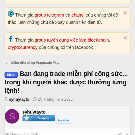
Tham gia
group telegram
và
chanel
của chúng tôi để
thảo luận những chủ đề xoay quanh tiền điện tử.
Tham gia
group tuyển dụng việc làm blockchain,
cryptocurrency
của chúng tôi trên facebook
Kiếm tiền cùng Pragmatic Play
Bạn đang trade miễn phí công sức...
Share
trong khi người khác được thưởng từng
lệnh!
T
N
syhuytayto
25 Tháng năm 2025
h
g
r
à
syhuytayto
S
e
y
Newbie
a
b
d
ắ
25 Tháng năm 2025
#1