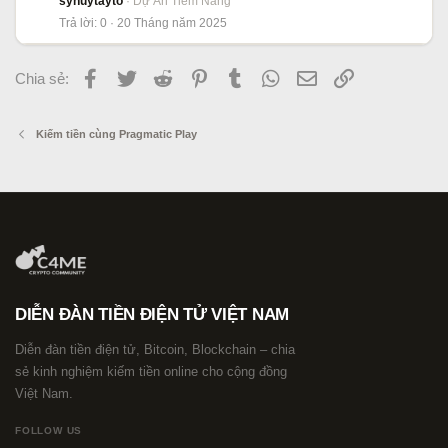
syhuytayto
Dự Án Tiềm Năng
Trả lời
0
20 Tháng năm 2025
Facebook
Twitter
Reddit
Pinterest
Tumblr
WhatsApp
Email
Link
Chia sẻ:
Kiếm tiền cùng Pragmatic Play
DIỄN ĐÀN TIỀN ĐIỆN TỬ VIỆT NAM
Diễn đàn tiền điện tử, Bitcoin, Blockchain – chia
sẻ kinh nghiệm kiếm tiền online cho cộng đồng
Việt Nam.
FOLLOW US