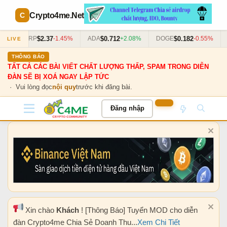
Crypto4me
.Net
$2.37
$0.712
$0.182
%
XRP
-1.45%
ADA
+2.08%
DOGE
-0.55%
D
LIVE
THÔNG BÁO
TẤT CẢ CÁC BÀI VIẾT CHẤT LƯỢNG THẤP, SPAM TRONG DIỄN
ĐÀN SẼ BỊ XOÁ NGAY LẬP TỨC
· Vui lòng đọc
nội quy
trước khi đăng bài.
Đăng nhập
Xin chào
Khách
! [Thông Báo] Tuyển MOD cho diễn
đàn Crypto4me Chia Sẻ Doanh Thu...
Xem Chi Tiết