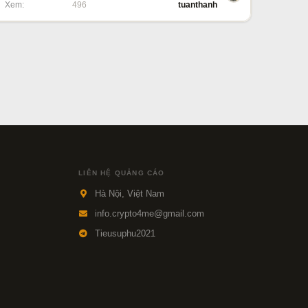
Xem
496
tuanthanh
LIÊN HỆ QUẢNG CÁO
Hà Nội, Việt Nam
info.crypto4me@gmail.com
Tieusuphu2021