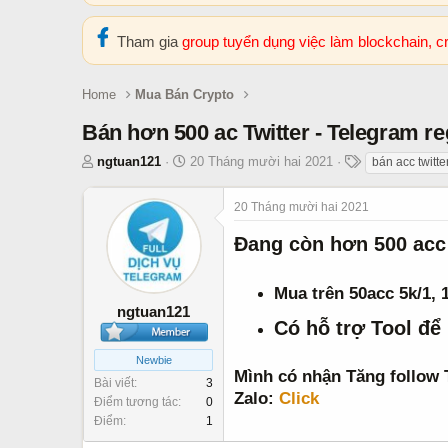
Tham gia
group tuyển dụng việc làm blockchain, 
Home
Mua Bán Crypto
Bán hơn 500 ac Twitter - Telegram re
T
N
T
ngtuan121
20 Tháng mười hai 2021
bán acc twitte
h
g
h
r
à
ẻ
20 Tháng mười hai 2021
e
y
a
b
Đang còn hơn 500 acc T
d
ắ
s
t
Mua trên 50acc 5k/1, 
t
đ
ngtuan121
a
ầ
Có hỗ trợ Tool để
r
u
t
Newbie
Mình có nhận Tăng follow 
e
Bài viết
3
Zalo:
Click
r
Điểm tương tác
0
Điểm
1