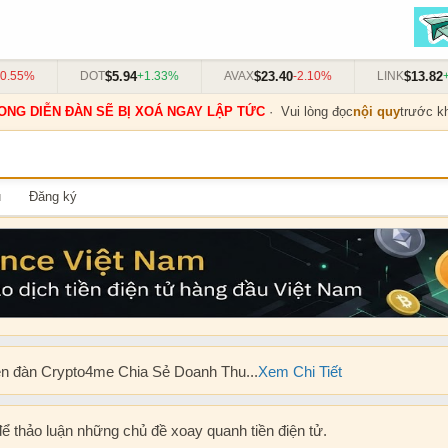
$5.94
$23.40
$13.82
55%
DOT
+1.33%
AVAX
-2.10%
LINK
+0.
ONG DIỄN ĐÀN SẼ BỊ XOÁ NGAY LẬP TỨC
· Vui lòng đọc
nội quy
trước kh
u
Đăng ký
ễn đàn Crypto4me Chia Sẻ Doanh Thu...
Xem Chi Tiết
để thảo luận những chủ đề xoay quanh tiền điện tử.