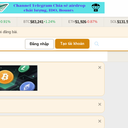
$83,241
$1,926
$131.50
91%
BTC
+1.24%
ETH
-0.87%
SOL
+
i đăng bài.
Tạo tài khoản
Đăng nhập