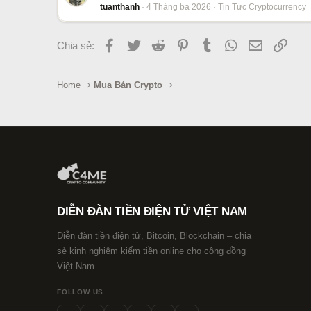
tuanthanh
4 Tháng ba 2026
Tin Tức Cryptocurrency
Facebook
Twitter
Reddit
Pinterest
Tumblr
WhatsApp
Email
Link
Chia sẻ:
Home
Mua Bán Crypto
DIỄN ĐÀN TIỀN ĐIỆN TỬ VIỆT NAM
Diễn đàn tiền điện tử, Bitcoin, Blockchain – chia
sẻ kinh nghiệm kiếm tiền online cho cộng đồng
Việt Nam.
FOLLOW US