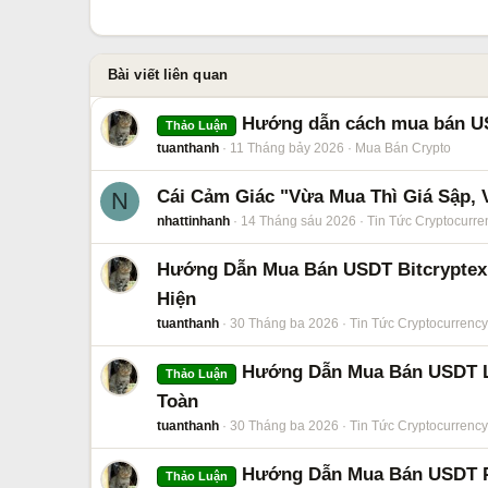
Bài viết liên quan
Hướng dẫn cách mua bán USD
Thảo Luận
tuanthanh
11 Tháng bảy 2026
Mua Bán Crypto
Cái Cảm Giác "Vừa Mua Thì Giá Sập, 
N
nhattinhanh
14 Tháng sáu 2026
Tin Tức Cryptocurre
Hướng Dẫn Mua Bán USDT Bitcryptex 
Hiện
tuanthanh
30 Tháng ba 2026
Tin Tức Cryptocurrency
Hướng Dẫn Mua Bán USDT L
Thảo Luận
Toàn
tuanthanh
30 Tháng ba 2026
Tin Tức Cryptocurrency
Hướng Dẫn Mua Bán USDT P
Thảo Luận