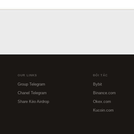
OUR LINKS
ĐỐI TÁC
Group Telegram
Bybit
Chanel Telegram
Binance.com
Share Kèo Airdrop
Okex.com
Kucoin.com