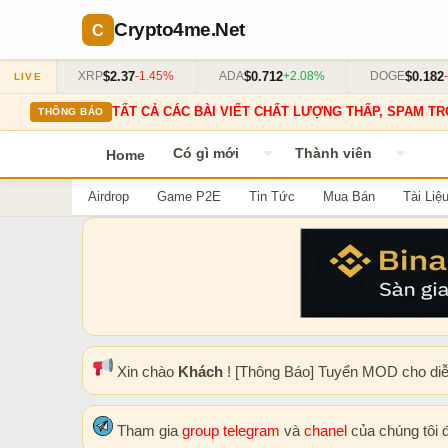
Crypto4me
.Net
$2.37
$0.712
$0.182
63%
XRP
-1.45%
ADA
+2.08%
DOGE
-0.
LIVE
TẤT CẢ CÁC BÀI VIẾT CHẤT LƯỢNG THẤP, SPAM TR
THÔNG BÁO
Có gì mới
Thành viên
Home
Airdrop
Game P2E
Tin Tức
Mua Bán
Tài Liệ
Xin chào
Khách
! [Thông Báo] Tuyển MOD cho di
Tham gia
group telegram
và
chanel
của chúng tôi 