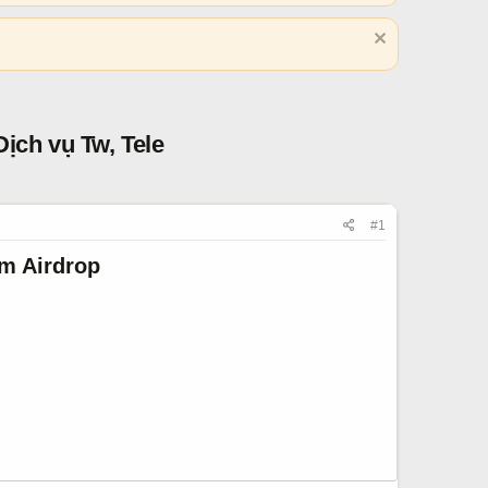
ịch vụ Tw, Tele
#1
m Airdrop​