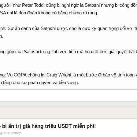
gười, như Peter Todd, cũng bị nghi ngờ là Satoshi nhưng bị cộng đồng 
NSA chỉ là đồn đoán không có bằng chứng rõ ràng.
h: Sự ẩn danh của Satoshi được cho là cực kỳ quan trọng đối với tín
n.
 góp của Satoshi trong lĩnh vực tiền mã hóa rất lớn, giải quyết bài 
g: Vụ COPA chống lại Craig Wright là một bước đi bảo vệ tính toàn v
n tảng cho sự phân quyền và bền vững.
bí ẩn trị giá hàng triệu USDT miễn phí!
yptocurrency