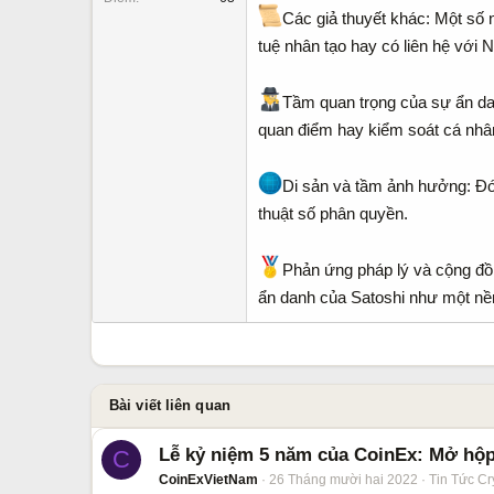
Các giả thuyết khác: Một số n
tuệ nhân tạo hay có liên hệ với 
Tầm quan trọng của sự ẩn dan
quan điểm hay kiểm soát cá nhâ
Di sản và tầm ảnh hưởng: Đóng
thuật số phân quyền.
Phản ứng pháp lý và cộng đồn
ẩn danh của Satoshi như một nề
Bài viết liên quan
Lễ kỷ niệm 5 năm của CoinEx: Mở hộp 
C
CoinExVietNam
26 Tháng mười hai 2022
Tin Tức Cr