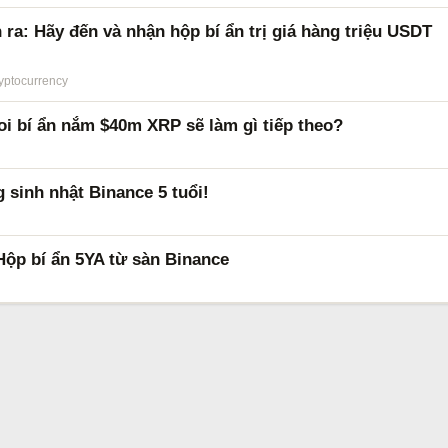
ra: Hãy đến và nhận hộp bí ẩn trị giá hàng triệu USDT
yptocurrency
oi bí ẩn nắm $40m XRP sẽ làm gì tiếp theo?
 sinh nhật Binance 5 tuổi!
Hộp bí ẩn 5YA từ sàn Binance