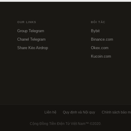
OUR LINKS
ĐỐI TÁC
Group Telegram
Bybit
Chanel Telegram
Binance.com
Share Kèo Airdrop
Okex.com
Kucoin.com
Liên hệ
Quy định và Nội quy
Chính sách bảo m
Cộng Đồng Tiền Điện Tử Việt Nam™
©2020.