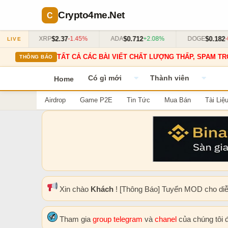
Crypto4me
.Net
$2.37
$0.712
$0.182
3%
XRP
-1.45%
ADA
+2.08%
DOGE
-0.5
LIVE
TẤT CẢ CÁC BÀI VIẾT CHẤT LƯỢNG THẤP, SPAM TR
THÔNG BÁO
Có gì mới
Thành viên
Home
Airdrop
Game P2E
Tin Tức
Mua Bán
Tài Liệ
Xin chào
Khách
! [Thông Báo] Tuyển MOD cho di
Tham gia
group telegram
và
chanel
của chúng tôi 