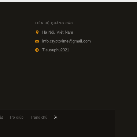
LIÊN HỆ QUẢNG CÁO
Hà Nội, Việt Nam
info.crypto4me@gmail.com
Tieusuphu2021
ật
Trợ giúp
Trang chủ