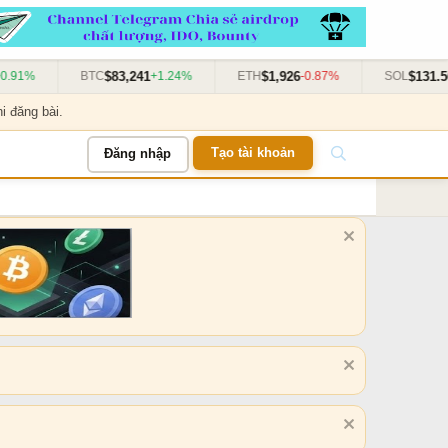
$83,241
$1,926
$131.50
1%
BTC
+1.24%
ETH
-0.87%
SOL
+3
i đăng bài.
Tạo tài khoản
Đăng nhập