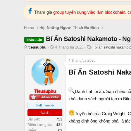
Tham gia
group tuyển dụng việc làm blockchain, 
Home
Hội Những Người Thích Đu Đỉnh
Bí Ẩn Satoshi Nakamoto - Ng
Thảo Luận
T
N
T
tieusuphu
4 Tháng ba 2025
bí ẩn satoshi nakamot
h
g
h
r
à
ẻ
4 Tháng ba 2025
e
y
a
b
Bí Ẩn Satoshi Nak
d
ắ
s
t
t
đ
Tieusuphu
Danh tính bí ẩn: Sau nhiều nỗ
a
ầ
khỏi danh sách người tạo ra Bitc
r
u
t
Staff member
e
Admin
‍Tuyên bố của Craig Wright: 
r
Bài viết
753
khẳng định ông không phải là tác 
Điểm tương tác
431
Điểm
63