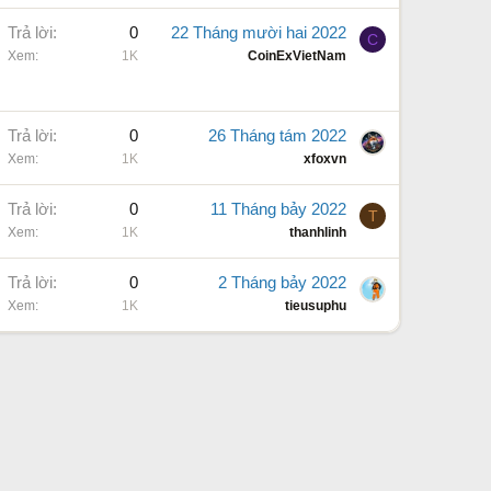
Trả lời
0
22 Tháng mười hai 2022
C
Xem
1K
CoinExVietNam
Trả lời
0
26 Tháng tám 2022
Xem
1K
xfoxvn
Trả lời
0
11 Tháng bảy 2022
T
Xem
1K
thanhlinh
Trả lời
0
2 Tháng bảy 2022
Xem
1K
tieusuphu