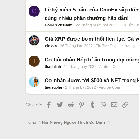
Lễ kỷ niệm 5 năm của CoinEx sắp diễn 
C
cùng nhiều phần thưởng hấp dẫn!
CoinExVietNam
22 Tháng mười hai 2022
Tin Tức Cr
Giá XRP được bơm thổi liên tục. Cá v
xfoxvn
26 Tháng tám 2022
Tin Tức Cryptocurrency
Cơ hội nhận Hộp bí ẩn trong dịp mừng
T
thanhlinh
11 Tháng bảy 2022
Airdrop Coin
Cơ nhận được tới $500 và NFT trong 
tieusuphu
2 Tháng bảy 2022
Airdrop Coin
Facebook
Twitter
Reddit
Pinterest
Tumblr
WhatsApp
Email
Link
Chia sẻ:
Home
Hội Những Người Thích Đu Đỉnh