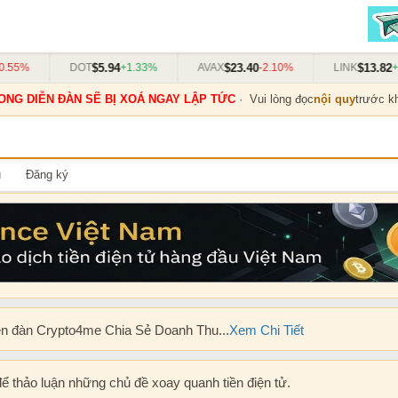
$5.94
$23.40
$13.82
5%
DOT
+1.33%
AVAX
-2.10%
LINK
+0.9
ONG DIỄN ĐÀN SẼ BỊ XOÁ NGAY LẬP TỨC
· Vui lòng đọc
nội quy
trước kh
u
Đăng ký
ễn đàn Crypto4me Chia Sẻ Doanh Thu...
Xem Chi Tiết
để thảo luận những chủ đề xoay quanh tiền điện tử.