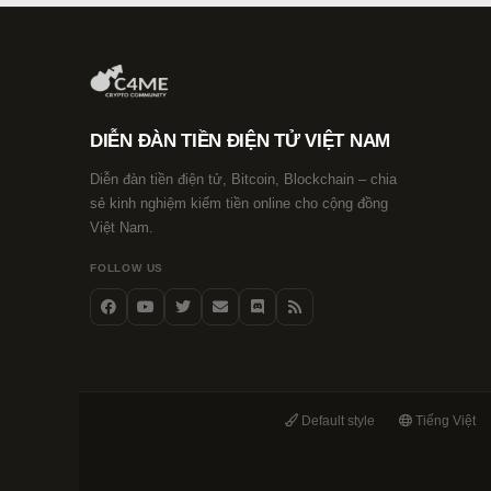
DIỄN ĐÀN TIỀN ĐIỆN TỬ VIỆT NAM
Diễn đàn tiền điện tử, Bitcoin, Blockchain – chia
sẻ kinh nghiệm kiếm tiền online cho cộng đồng
Việt Nam.
FOLLOW US
Default style
Tiếng Việt