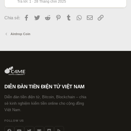
Trả lời
1
28 Tháng chín 2025
Facebook
Twitter
Reddit
Pinterest
Tumblr
WhatsApp
Email
Link
Chia sẻ:
Airdrop Coin
DIỄN ĐÀN TIỀN ĐIỆN TỬ VIỆT NAM
Diễn đàn tiền điện tử, Bitcoin, Blockchain – chia
sẻ kinh nghiệm kiếm tiền online cho cộng đồng
Việt Nam.
FOLLOW US