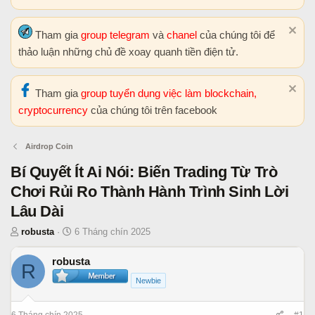
Tham gia
group telegram
và
chanel
của chúng tôi để
thảo luận những chủ đề xoay quanh tiền điện tử.
Tham gia
group tuyển dụng việc làm blockchain,
cryptocurrency
của chúng tôi trên facebook
Airdrop Coin
Bí Quyết Ít Ai Nói: Biến Trading Từ Trò
Chơi Rủi Ro Thành Hành Trình Sinh Lời
Lâu Dài
T
N
robusta
6 Tháng chín 2025
h
g
r
à
robusta
R
e
y
Newbie
a
b
d
ắ
6 Tháng chín 2025
#1