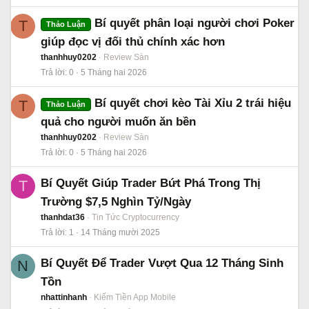
Bí quyết phân loại người chơi Poker
T
Thảo Luận
giúp đọc vị đối thủ chính xác hơn
thanhhuy0202
Review Sàn
Trả lời
0
5 Tháng hai 2026
Bí quyết chơi kèo Tài Xỉu 2 trái hiệu
T
Thảo Luận
quả cho người muốn ăn bền
thanhhuy0202
Review Sàn
Trả lời
0
5 Tháng hai 2026
Bí Quyết Giúp Trader Bứt Phá Trong Thị
T
Trường $7,5 Nghìn Tỷ/Ngày
thanhdat36
Tin Tức Cryptocurrency
Trả lời
1
14 Tháng mười 2025
Bí Quyết Để Trader Vượt Qua 12 Tháng Sinh
N
Tồn
nhattinhanh
Kiếm Tiền App Mobile