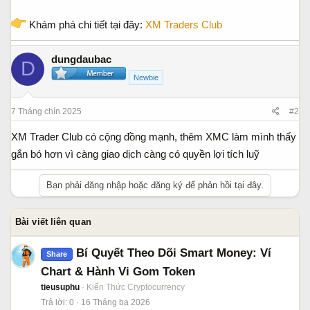
Khám phá chi tiết tại đây:
XM Traders Club
dungdaubac
D
Newbie
7 Tháng chín 2025
#2
XM Trader Club có cộng đồng mạnh, thêm XMC làm mình thấy
gắn bó hơn vì càng giao dịch càng có quyền lợi tích luỹ
Bạn phải đăng nhập hoặc đăng ký để phản hồi tại đây.
Bài viết liên quan
Bí Quyết Theo Dõi Smart Money: Ví
Share
Chart & Hành Vi Gom Token
tieusuphu
Kiến Thức Cryptocurrency
Trả lời
0
16 Tháng ba 2026