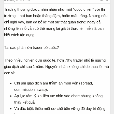
s
t
t
đ
Trading thường được nhìn nhận như một “cuộc chiến” với thị
a
ầ
trường – nơi bạn hoặc thắng đậm, hoặc mất trắng. Nhưng nếu
r
u
t
chỉ nghĩ vậy, bạn đã bỏ lỡ một sự thật quan trọng: ngay cả
e
những lệnh lỗ vẫn có thể mang lại giá trị thực tế, miễn là bạn
r
biết cách tận dụng.
Tại sao phần lớn trader bỏ cuộc?
Theo nhiều nghiên cứu quốc tế, hơn 70% trader nhỏ lẻ ngừng
giao dịch chỉ sau 1 năm. Nguyên nhân không chỉ do thua lỗ, mà
còn vì:
Chi phí giao dịch âm thầm ăn mòn vốn (spread,
commission, swap).
Áp lực tâm lý khi liên tục nhìn vào chart nhưng không
thấy kết quả.
Và đặc biệt: thiếu một cơ chế bền vững để duy trì động