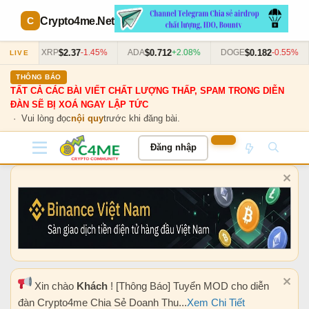
Crypto4me
.Net
$2.37
$0.712
$0.182
63%
XRP
-1.45%
ADA
+2.08%
DOGE
-0.55%
LIVE
THÔNG BÁO
TẤT CẢ CÁC BÀI VIẾT CHẤT LƯỢNG THẤP, SPAM TRONG DIỄN
ĐÀN SẼ BỊ XOÁ NGAY LẬP TỨC
· Vui lòng đọc
nội quy
trước khi đăng bài.
Đăng nhập
Xin chào
Khách
! [Thông Báo] Tuyển MOD cho diễn
đàn Crypto4me Chia Sẻ Doanh Thu...
Xem Chi Tiết