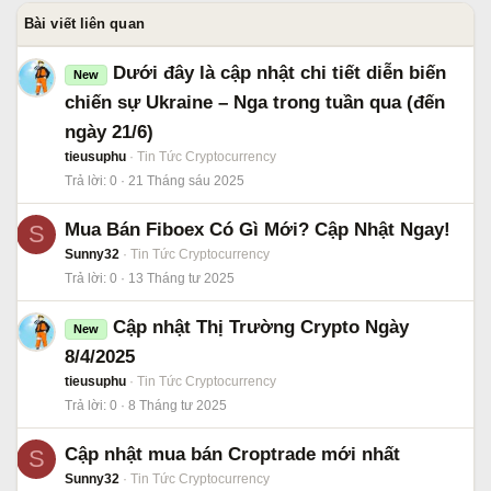
Bài viết liên quan
Dưới đây là cập nhật chi tiết diễn biến
New
chiến sự Ukraine – Nga trong tuần qua (đến
ngày 21/6)
tieusuphu
Tin Tức Cryptocurrency
Trả lời
0
21 Tháng sáu 2025
Mua Bán Fiboex Có Gì Mới? Cập Nhật Ngay!
S
Sunny32
Tin Tức Cryptocurrency
Trả lời
0
13 Tháng tư 2025
Cập nhật Thị Trường Crypto Ngày
New
8/4/2025
tieusuphu
Tin Tức Cryptocurrency
Trả lời
0
8 Tháng tư 2025
Cập nhật mua bán Croptrade mới nhất
S
Sunny32
Tin Tức Cryptocurrency