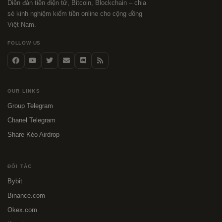
Diễn đàn tiền điện tử, Bitcoin, Blockchain – chia
sẻ kinh nghiệm kiếm tiền online cho cộng đồng
Việt Nam.
FOLLOW US
OUR LINKS
Group Telegram
Chanel Telegram
Share Kèo Airdrop
ĐỐI TÁC
Bybit
Binance.com
Okex.com