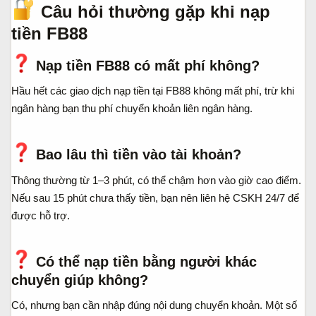
Câu hỏi thường gặp khi nạp
tiền FB88​
Nạp tiền FB88 có mất phí không?​
Hầu hết các giao dịch nạp tiền tại FB88 không mất phí, trừ khi
ngân hàng bạn thu phí chuyển khoản liên ngân hàng.
Bao lâu thì tiền vào tài khoản?​
Thông thường từ 1–3 phút, có thể chậm hơn vào giờ cao điểm.
Nếu sau 15 phút chưa thấy tiền, bạn nên liên hệ CSKH 24/7 để
được hỗ trợ.
Có thể nạp tiền bằng người khác
chuyển giúp không?​
Có, nhưng bạn cần nhập đúng nội dung chuyển khoản. Một số