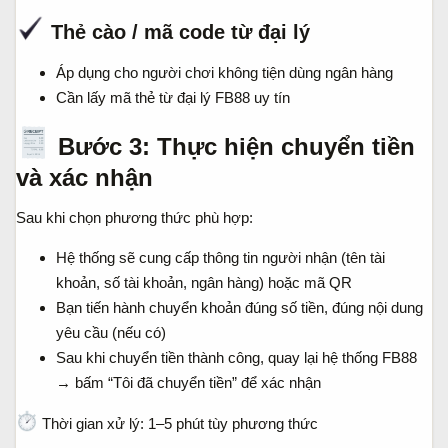
Thẻ cào / mã code từ đại lý​
Áp dụng cho người chơi không tiện dùng ngân hàng
Cần lấy mã thẻ từ đại lý FB88 uy tín
Bước 3: Thực hiện chuyển tiền
và xác nhận​
Sau khi chọn phương thức phù hợp:
Hệ thống sẽ cung cấp thông tin người nhận (tên tài
khoản, số tài khoản, ngân hàng) hoặc mã QR
Bạn tiến hành chuyển khoản đúng số tiền, đúng nội dung
yêu cầu (nếu có)
Sau khi chuyển tiền thành công, quay lại hệ thống FB88
→ bấm “Tôi đã chuyển tiền” để xác nhận
Thời gian xử lý: 1–5 phút tùy phương thức