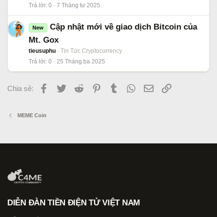
Trả lời
0
7 Tháng tư 2025
Cập nhật mới về giao dịch Bitcoin của
New
Mt. Gox
tieusuphu
Tin Tức Cryptocurrency
Trả lời
0
25 Tháng ba 2025
Facebook
Twitter
Reddit
Pinterest
Tumblr
WhatsApp
Email
Link
Chia sẻ:
MEME Coin
DIỄN ĐÀN TIỀN ĐIỆN TỬ VIỆT NAM