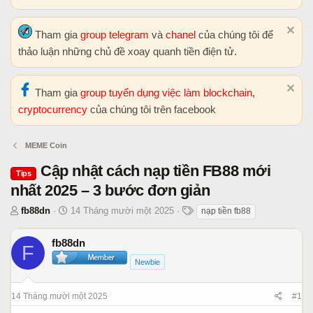
Tham gia
group telegram
và
chanel
của chúng tôi để
thảo luận những chủ đề xoay quanh tiền điện tử.
Tham gia
group tuyển dụng việc làm blockchain,
cryptocurrency
của chúng tôi trên facebook
MEME Coin
Cập nhật cách nạp tiền FB88 mới
Tips
nhất 2025 – 3 bước đơn giản
T
N
T
fb88dn
14 Tháng mười một 2025
nạp tiền fb88
h
g
h
r
à
ẻ
fb88dn
F
e
y
Newbie
a
b
d
ắ
s
t
14 Tháng mười một 2025
#1
t
đ