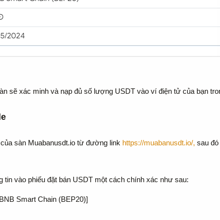
sàn sẽ xác minh và nạp đủ số lượng USDT vào ví điện tử của bạn tron
de
ủ của sàn Muabanusdt.io từ đường link
https://muabanusdt.io/,
sau đó 
ng tin vào phiếu đặt bán USDT một cách chính xác như sau:
[BNB Smart Chain (BEP20)]