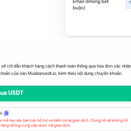
n sẽ chỉ dẫn khách hàng cách thanh toán thông qua hóa đơn xác nhậ
i khoản của sàn Muabanusdt.io, kèm theo nội dung chuyển khoản.