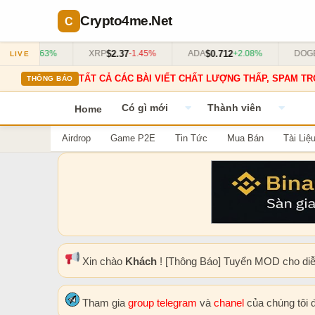
Crypto4me
.Net
$2.37
$0.712
$0.18
+0.63%
XRP
-1.45%
ADA
+2.08%
DOGE
LIVE
TẤT CẢ CÁC BÀI VIẾT CHẤT LƯỢNG THẤP, SPAM TR
THÔNG BÁO
Có gì mới
Thành viên
Home
Airdrop
Game P2E
Tin Tức
Mua Bán
Tài Liệ
Xin chào
Khách
! [Thông Báo] Tuyển MOD cho di
Tham gia
group telegram
và
chanel
của chúng tôi 