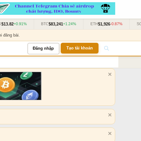
2
$83,241
$1,926
$131
+0.91%
BTC
+1.24%
ETH
-0.87%
SOL
i đăng bài.
Tạo tài khoản
Đăng nhập