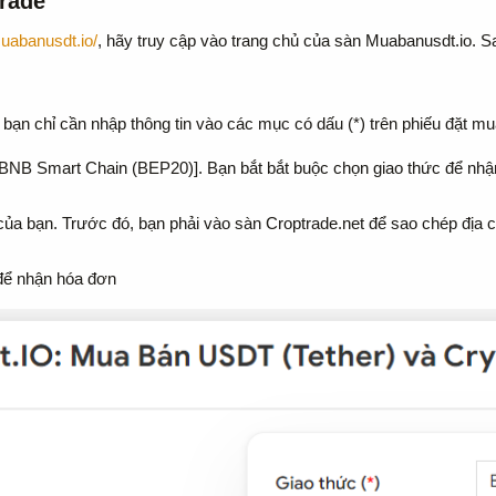
ade​
muabanusdt.io/
, hãy truy cập vào trang chủ của sàn Muabanusdt.io. S
bạn chỉ cần nhập thông tin vào các mục có dấu (*) trên phiếu đặt 
BNB Smart Chain (BEP20)]. Bạn bắt bắt buộc chọn giao thức để n
của bạn. Trước đó, bạn phải vào sàn Croptrade.net để sao chép địa c
 để nhận hóa đơn