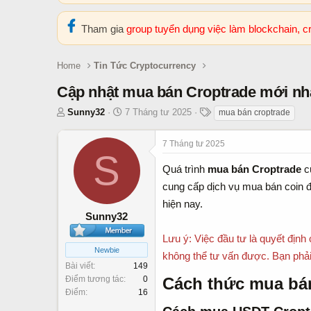
Tham gia
group tuyển dụng việc làm blockchain, 
Home
Tin Tức Cryptocurrency
Cập nhật mua bán Croptrade mới nh
T
N
T
Sunny32
7 Tháng tư 2025
mua bán croptrade
h
g
h
r
à
ẻ
7 Tháng tư 2025
e
S
y
a
b
Quá trình
mua bán Croptrade
củ
d
ắ
cung cấp dịch vụ mua bán coin đá
s
t
hiện nay.
t
đ
Sunny32
a
ầ
r
u
Lưu ý: Việc đầu tư là quyết định 
t
Newbie
không thể tư vấn được. Bạn phải 
e
Bài viết
149
r
Cách thức mua bán
Điểm tương tác
0
Điểm
16