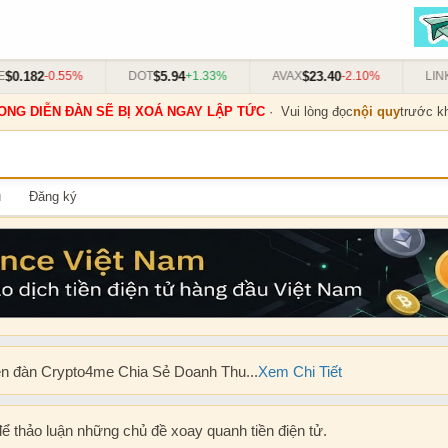
2
$5.94
$23.40
$13.8
-0.55%
DOT
+1.33%
AVAX
-2.10%
LINK
ONG DIỄN ĐÀN SẼ BỊ XOÁ NGAY LẬP TỨC
· Vui lòng đọc
nội quy
trước kh
u
Đăng ký
ễn đàn Crypto4me Chia Sẻ Doanh Thu...
Xem Chi Tiết
để thảo luận những chủ đề xoay quanh tiền điện tử.