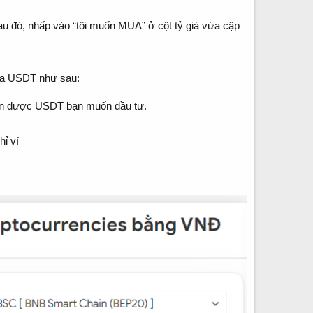
au đó, nhấp vào “tôi muốn MUA” ở cột tỷ giá vừa cập
mua USDT như sau:
hận được USDT bạn muốn đầu tư.
hỉ ví