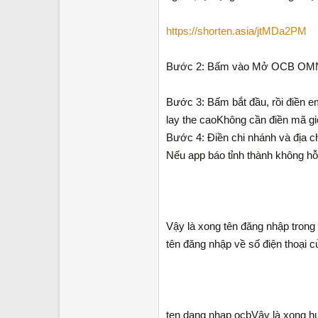
https://shorten.asia/jtMDa2PM
Bước 2: Bấm vào Mở OCB OMNI
Bước 3: Bấm bắt đầu, rồi điền em
lay the caoKhông cần điền mã giớ
Bước 4: Điền chi nhánh và địa ch
Nếu app báo tỉnh thành không hỗ
Vậy là xong tên đăng nhập trong
tên đăng nhập về số điện thoại 
ten dang nhap ocbVậy là xong h