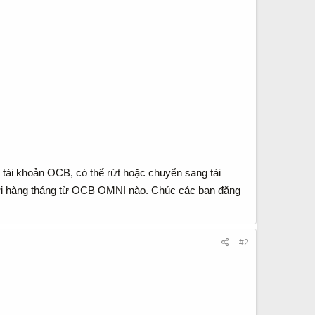
tài khoản OCB, có thể rứt hoặc chuyển sang tài
ươi hàng tháng từ OCB OMNI nào. Chúc các bạn đăng
#2