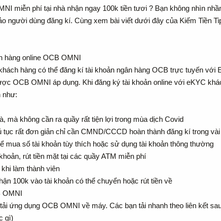
I miễn phí tại nhà nhận ngay 100k tiền tươi ? Bạn không nhìn nhầm
đảo người dùng đăng kí. Cùng xem bài viết dưới đây của Kiếm Tiề
gân hàng online OCB OMNI
hách hàng có thể đăng kí tài khoản ngân hàng OCB trực tuyến với 
được OCB OMNI áp dụng. Khi đăng ký tài khoản online với eKYC khách
h như:
, mà không cần ra quầy rất tiện lợi trong mùa dịch Covid
 tục rất đơn giản chỉ cần CMND/CCCD hoàn thành đăng kí trong vài
hể mua số tài khoản tùy thích hoặc sử dụng tài khoản thông thường
khoản, rút tiền mặt tại các quầy ATM miễn phí
 khi làm thành viên
n 100k vào tài khoản có thể chuyển hoặc rút tiền về
B OMNI
 tải ứng dụng OCB OMNI về máy. Các bạn tải nhanh theo liên kết sau
c gì)