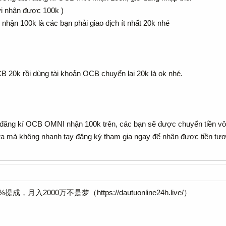
ới nhận được 100k )
hận 100k là các bạn phải giao dịch ít nhất 20k nhé
 20k rồi dùng tài khoản OCB chuyển lại 20k là ok nhé.
đăng kí OCB OMNI nhận 100k trên, các bạn sẽ được chuyển tiền vô 
a mà không nhanh tay đăng ký tham gia ngay để nhận được tiền t
2000万不是梦（https://dautuonline24h.live/）