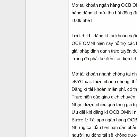
Mở tài khoản ngân hàng OCB OMN
hàng đăng kí mới thu hút đông 
100k nhé !
Lợi ích khi đăng kí tài khoản n
OCB OMNI hiện nay hỗ trợ các k
giải pháp định danh trực tuyến 
Trong đó phải kể đến các tiện íc
Mở tài khoản nhanh chóng tại nhà
eKYC xác thực nhanh chóng, thủ
Đăng kí tài khoản miễn phí, có t
Thực hiện các giao dịch chuyển 
Nhận được nhiều quà tăng giá trị
Ưu đãi khi đăng kí OCB OMNI nhậ
Bước 1: Tải app ngân hàng OC
Những cái đầu tiên bạn cần phải
người, tự động tải sẽ không đượ