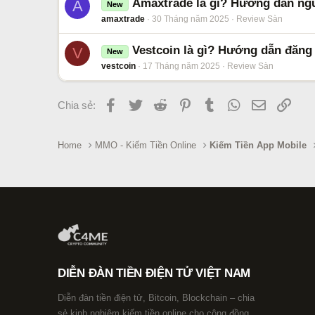
Amaxtrade là gì? Hướng dẫn ng
A
New
amaxtrade
30 Tháng năm 2025
Review Sàn
Vestcoin là gì? Hướng dẫn đăng 
V
New
vestcoin
17 Tháng năm 2025
Review Sàn
Facebook
Twitter
Reddit
Pinterest
Tumblr
WhatsApp
Email
Link
Chia sẻ:
Home
MMO - Kiếm Tiền Online
Kiếm Tiền App Mobile
DIỄN ĐÀN TIỀN ĐIỆN TỬ VIỆT NAM
Diễn đàn tiền điện tử, Bitcoin, Blockchain – chia
sẻ kinh nghiệm kiếm tiền online cho cộng đồng