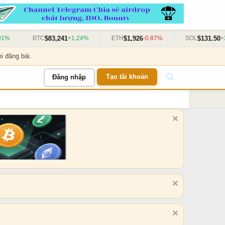
$83,241
$1,926
$131.50
BTC
+1.24%
ETH
-0.87%
SOL
+3.11%
i đăng bài.
Tạo tài khoản
Đăng nhập