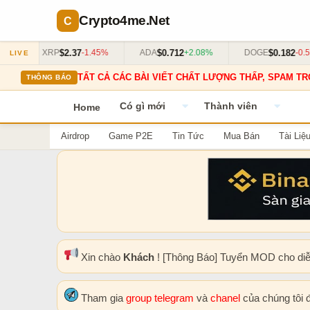
Crypto4me
.Net
$2.37
$0.712
$0.182
XRP
-1.45%
ADA
+2.08%
DOGE
-0.55%
LIVE
TẤT CẢ CÁC BÀI VIẾT CHẤT LƯỢNG THẤP, SPAM TR
THÔNG BÁO
Có gì mới
Thành viên
Home
Airdrop
Game P2E
Tin Tức
Mua Bán
Tài Liệ
Xin chào
Khách
! [Thông Báo] Tuyển MOD cho di
Tham gia
group telegram
và
chanel
của chúng tôi 