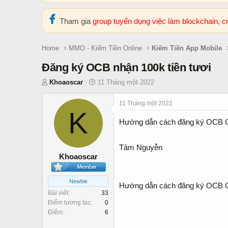
Tham gia
group tuyển dụng việc làm blockchain, 
Home
MMO - Kiếm Tiền Online
Kiếm Tiền App Mobile
Đăng ký OCB nhận 100k tiền tươi
T
N
Khoaoscar
11 Tháng một 2022
h
g
r
à
11 Tháng một 2022
K
e
y
Hướng dẫn cách đăng ký OCB 
a
b
d
ắ
s
t
Tâm Nguyễn
t
đ
Khoaoscar
a
ầ
r
u
Newbie
t
Hướng dẫn cách đăng ký OCB 
Bài viết
33
e
Điểm tương tác
0
r
Điểm
6