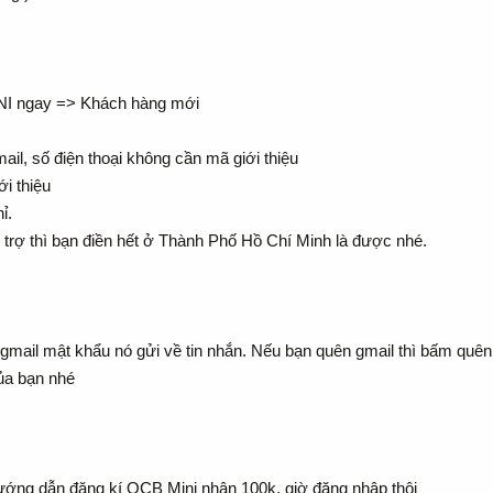
 ngay => Khách hàng mới
ail, số điện thoại không cần mã giới thiệu
i thiệu
ỉ.
 trợ thì bạn điền hết ở Thành Phố Hồ Chí Minh là được nhé.
 gmail mật khẩu nó gửi về tin nhắn. Nếu bạn quên gmail thì bấm quên
của bạn nhé
ướng dẫn đăng kí OCB Mini nhận 100k, giờ đăng nhập thôi