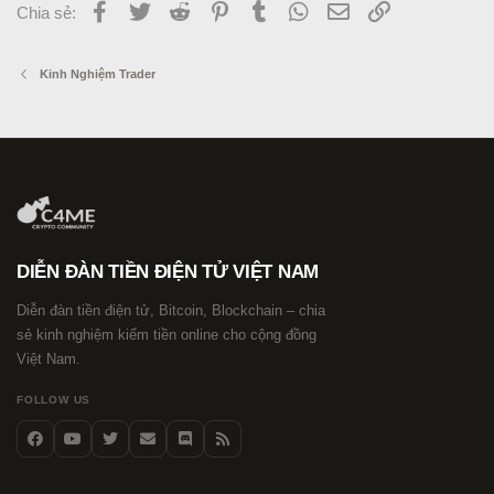
Facebook
Twitter
Reddit
Pinterest
Tumblr
WhatsApp
Email
Link
Chia sẻ:
Kinh Nghiệm Trader
DIỄN ĐÀN TIỀN ĐIỆN TỬ VIỆT NAM
Diễn đàn tiền điện tử, Bitcoin, Blockchain – chia
sẻ kinh nghiệm kiếm tiền online cho cộng đồng
Việt Nam.
FOLLOW US