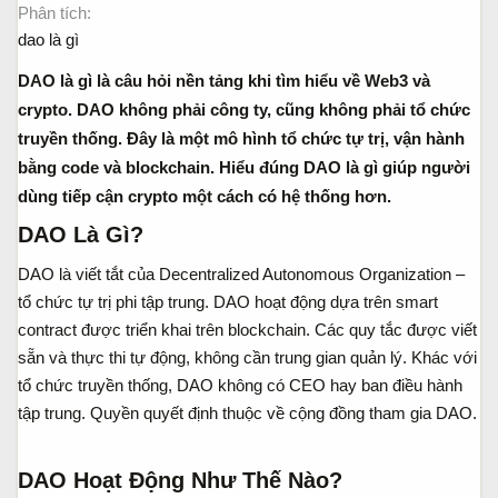
Phân tích
a
ầ
r
u
dao là gì
t
DAO là gì là câu hỏi nền tảng khi tìm hiểu về Web3 và
e
r
crypto. DAO không phải công ty, cũng không phải tổ chức
truyền thống. Đây là một mô hình tổ chức tự trị, vận hành
bằng code và blockchain. Hiểu đúng DAO là gì giúp người
dùng tiếp cận crypto một cách có hệ thống hơn.
DAO Là Gì?​
DAO là viết tắt của Decentralized Autonomous Organization –
tổ chức tự trị phi tập trung. DAO hoạt động dựa trên smart
contract được triển khai trên blockchain. Các quy tắc được viết
sẵn và thực thi tự động, không cần trung gian quản lý. Khác với
tổ chức truyền thống, DAO không có CEO hay ban điều hành
tập trung. Quyền quyết định thuộc về cộng đồng tham gia DAO.
DAO Hoạt Động Như Thế Nào?​