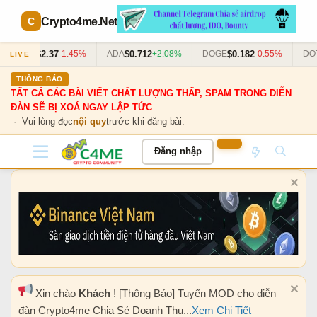
Crypto4me
.Net
$2.37
$0.712
$0.182
$
XRP
-1.45%
ADA
+2.08%
DOGE
-0.55%
DOT
LIVE
THÔNG BÁO
TẤT CẢ CÁC BÀI VIẾT CHẤT LƯỢNG THẤP, SPAM TRONG DIỄN
ĐÀN SẼ BỊ XOÁ NGAY LẬP TỨC
· Vui lòng đọc
nội quy
trước khi đăng bài.
Đăng nhập
Xin chào
Khách
! [Thông Báo] Tuyển MOD cho diễn
đàn Crypto4me Chia Sẻ Doanh Thu...
Xem Chi Tiết