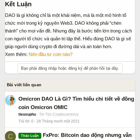
Kết Luận​
DAO là gì không chỉ là một khái niệm, mà là một mô hình tổ
chức mới trong kỷ nguyên Web3. DAO không phải “chén
thánh” cho mọi vấn đề. Nhưng đây là bước tiến lớn trong cách
con người tổ chức và quản trị tập thể. Hiểu đúng DAO là gì sẽ
giúp người dùng crypto đi đường dài và an toàn hơn.
Xem thêm:
Nên đầu tư coin nào?
Bạn phải đăng nhập hoặc đăng ký để phản hồi tại đây.
Bài viết liên quan
Omicron DAO Là Gì? Tìm hiểu chi tiết về đồng
coin Omicron OMIC
tieusuphu
Tin Tức Cryptocurrency
Trả lời
0
28 Tháng mười một 2021
FxPro: Bitcoin dao động nhưng vẫn
C
Thảo Luận