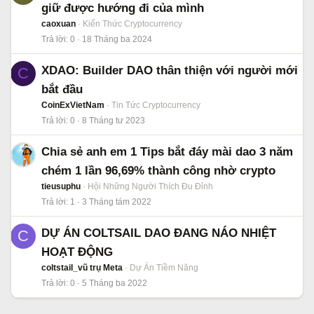
giữ được hướng đi của mình
caoxuan
Kiến Thức Cryptocurrency
Trả lời
0
18 Tháng ba 2024
XDAO: Builder DAO thân thiện với người mới
C
bắt đầu
CoinExVietNam
Tin Tức Cryptocurrency
Trả lời
0
8 Tháng tư 2023
Chia sẻ anh em 1 Tips bắt đáy mài dao 3 năm
chém 1 lần 96,69% thành công nhờ crypto
tieusuphu
Hội Những Người Thích Đu Đỉnh
Trả lời
1
3 Tháng tám 2022
DỰ ÁN COLTSAIL DAO ĐANG NÁO NHIỆT
C
HOẠT ĐỘNG
coltstail_vũ trụ Meta
Dự Án Tiềm Năng
Trả lời
0
5 Tháng ba 2022