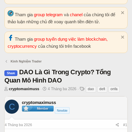
Tham gia
group telegram
và
chanel
của chúng tôi để
thảo luận những chủ đề xoay quanh tiền điện tử.
Tham gia
group tuyển dụng việc làm blockchain,
cryptocurrency
của chúng tôi trên facebook
Kinh Nghiệm Trader
DAO Là Gì Trong Crypto? Tổng
Share
Quan Mô Hình DAO
T
N
T
cryptomaximuss
4 Tháng ba 2026
dao
defi
onfa
h
g
h
r
à
ẻ
cryptomaximuss
C
e
y
Newbie
a
b
d
ắ
s
t
4 Tháng ba 2026
#1
t
đ