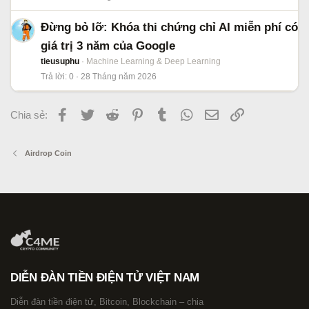
Đừng bỏ lỡ: Khóa thi chứng chỉ AI miễn phí có
giá trị 3 năm của Google
tieusuphu
Machine Learning & Deep Learning
Trả lời
0
28 Tháng năm 2026
Facebook
Twitter
Reddit
Pinterest
Tumblr
WhatsApp
Email
Link
Chia sẻ:
Airdrop Coin
DIỄN ĐÀN TIỀN ĐIỆN TỬ VIỆT NAM
Diễn đàn tiền điện tử, Bitcoin, Blockchain – chia