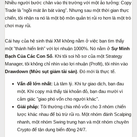
Nhiều người bước chân vào thị trường với một ảo tưởng: Copy
a
ầ
Trade là "ngồi mát ăn bát vàng". Nhưng sau một thời gian thực
r
u
t
chiến, tôi nhận ra nó là một bộ môn quản trị rủi ro hơn là một trò
e
chơi may rủi.
r
Cái hay của hệ sinh thái XM không nằm ở việc bạn tìm thấy
một "thánh hiển linh" với lợi nhuận 1000%. Nó nằm ở
Sự Minh
Bạch Của Các Con Số
. Khi tôi soi hồ sơ của một Strategy
Manager, tôi không chỉ nhìn vào lợi nhuận (Profit), tôi nhìn vào
Drawdown (Mức sụt giảm tài sản)
. Đó mới là thực tế.
Vấn đề lớn nhất:
Là tâm lý. Khi tự giao dịch, bạn đau
một. Khi copy mà thấy tài khoản đỏ, bạn đau mười vì
cảm giác "giao phó vốn cho người khác".
Giải pháp:
Tôi thường chia nhỏ vốn cho 3 nhóm chiến
lược khác nhau để bù trừ rủi ro. Một nhóm đánh Scalping
nhanh, một nhóm Swing trung hạn và một nhóm chuyên
Crypto để tận dụng biến động 24/7.