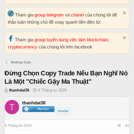
Tham gia
group telegram
và
chanel
của chúng tôi để
thảo luận những chủ đề xoay quanh tiền điện tử.
Tham gia
group tuyển dụng việc làm blockchain,
cryptocurrency
của chúng tôi trên facebook
Airdrop Coin
Đừng Chọn Copy Trade Nếu Bạn Nghĩ Nó
Là Một "Chiếc Gậy Ma Thuật"
T
N
thanhdat36
6 Tháng tư 2026
h
g
r
à
thanhdat36
T
e
y
Newbie
a
b
d
ắ
6 Tháng tư 2026
#1
s
t
t
đ