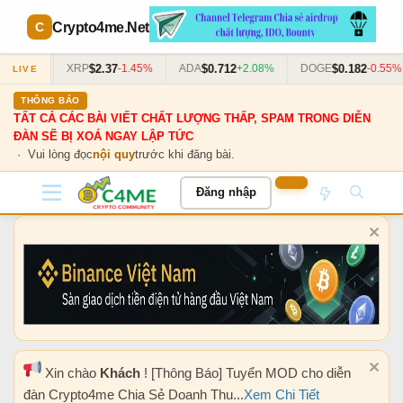
Crypto4me
.Net
$2.37
$0.712
$0.182
0.63%
XRP
-1.45%
ADA
+2.08%
DOGE
-0.55%
LIVE
THÔNG BÁO
TẤT CẢ CÁC BÀI VIẾT CHẤT LƯỢNG THẤP, SPAM TRONG DIỄN
ĐÀN SẼ BỊ XOÁ NGAY LẬP TỨC
· Vui lòng đọc
nội quy
trước khi đăng bài.
Đăng nhập
Xin chào
Khách
! [Thông Báo] Tuyển MOD cho diễn
đàn Crypto4me Chia Sẻ Doanh Thu...
Xem Chi Tiết