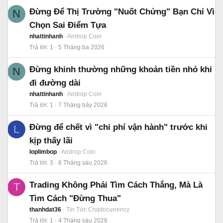
Đừng Để Thị Trường "Nuốt Chửng" Bạn Chỉ Vì
N
Chọn Sai Điểm Tựa
nhattinhanh
Airdrop Coin
Trả lời
1
5 Tháng ba 2026
Đừng khinh thường những khoản tiền nhỏ khi
N
đi đường dài
nhattinhanh
Airdrop Coin
Trả lời
1
7 Tháng bảy 2026
Đừng để chết vì "chi phí vận hành" trước khi
L
kịp thấy lãi
loplimbop
Airdrop Coin
Trả lời
3
8 Tháng sáu 2026
Trading Không Phải Tìm Cách Thắng, Mà Là
T
Tìm Cách "Đừng Thua"
thanhdat36
Tin Tức Cryptocurrency
Trả lời
1
4 Tháng sáu 2026