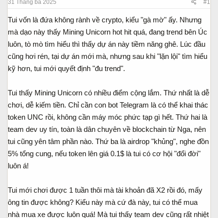
s
t
31 Tháng ba 2025
#1
t
đ
Tui vốn là đứa không rành về crypto, kiểu "gà mờ" ấy. Nhưng
a
ầ
r
u
mà dạo này thấy Mining Unicorn hot hit quá, đang trend bên Úc
t
luôn, tò mò tìm hiểu thì thấy dự án này tiềm năng ghê. Lúc đầu
e
cũng hơi rén, tại dự án mới mà, nhưng sau khi "lặn lội" tìm hiểu
r
kỹ hơn, tui mới quyết định "đu trend".
Tui thấy Mining Unicorn có nhiều điểm cộng lắm. Thứ nhất là dễ
chơi, dễ kiếm tiền. Chỉ cần con bot Telegram là có thể khai thác
token UNC rồi, không cần máy móc phức tạp gì hết. Thứ hai là
team dev uy tín, toàn là dân chuyên về blockchain từ Nga, nên
tui cũng yên tâm phần nào. Thứ ba là airdrop "khủng", nghe đồn
5% tổng cung, nếu token lên giá 0.1$ là tui có cơ hội "đổi đời"
luôn á!
Tui mới chơi được 1 tuần thôi mà tài khoản đã X2 rồi đó, mấy
ông tin được không? Kiểu này mà cứ đà này, tui có thể mua
nhà mua xe được luôn quá! Mà tui thấy team dev cũng rất nhiệt