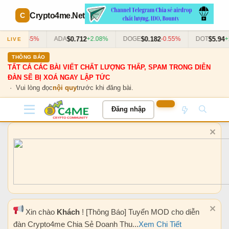
Crypto4me
.Net
2.37
$0.712
$0.182
$5.94
-1.45%
ADA
+2.08%
DOGE
-0.55%
DOT
+1.
LIVE
THÔNG BÁO
TẤT CẢ CÁC BÀI VIẾT CHẤT LƯỢNG THẤP, SPAM TRONG DIỄN
ĐÀN SẼ BỊ XOÁ NGAY LẬP TỨC
· Vui lòng đọc
nội quy
trước khi đăng bài.
Đăng nhập
Xin chào
Khách
! [Thông Báo] Tuyển MOD cho diễn
đàn Crypto4me Chia Sẻ Doanh Thu...
Xem Chi Tiết