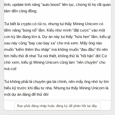
tình, update tính năng "auto boost" liên tục, chứng tỏ họ rất quan
tâm đến cộng đồng.
Tui biết là crypto có rủi ro, nhưng tui thấy Mining Unicorn có
tiềm năng "bùng nổ" lắm. Kiểu như mình "đặt cược" vào một
con kỳ lân đang lớn á. Dự án này tui thấy "hứa hẹn" lắm, kiểu gì
sau này cũng "bay cao bay xa" cho mà xem. Mấy ông nào
muốn "kiếm thêm thu nhập" mà không muốn "đau đầu" thì nên
tìm hiểu thử đi nha! Tui nói thiệt, không thử là "hối hận" đó! Cứ
chờ xem, kiểu gì Mining Unicorn cũng làm "nên chuyện" cho
mà coi!
Tui không phải là chuyên gia tài chính, nên mấy ông nhớ tự tìm
hiểu kỹ trước khi đầu tư nha. Nhưng tui thấy Mining Unicorn là
một dự án đáng để thử đó!
Bạn phải đăng nhập hoặc đăng ký để phản hồi tại đây.