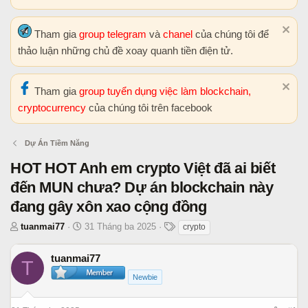
Tham gia
group telegram
và
chanel
của chúng tôi để
thảo luận những chủ đề xoay quanh tiền điện tử.
Tham gia
group tuyển dụng việc làm blockchain,
cryptocurrency
của chúng tôi trên facebook
Dự Án Tiềm Năng
HOT HOT Anh em crypto Việt đã ai biết
đến MUN chưa? Dự án blockchain này
đang gây xôn xao cộng đồng
T
N
T
tuanmai77
31 Tháng ba 2025
crypto
h
g
h
r
à
ẻ
tuanmai77
T
e
y
Newbie
a
b
d
ắ