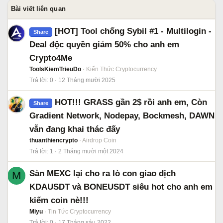
Bài viết liên quan
[HOT] Tool chống Sybil #1 - Multilogin -
Share
Deal độc quyền giảm 50% cho anh em
Crypto4Me
ToolsKiemTrieuDo
Kiến Thức Cryptocurrency
Trả lời
0
12 Tháng mười 2025
HOT!!! GRASS gần 2$ rồi anh em, Còn
Share
Gradient Network, Nodepay, Bockmesh, DAWN
vẫn đang khai thác đấy
thuanthiencrypto
Airdrop Coin
Trả lời
1
2 Tháng mười một 2024
Sàn MEXC lại cho ra lò con giao dịch
M
KDAUSDT và BONEUSDT siêu hot cho anh em
kiếm coin nè!!!
Miyu
Tin Tức Cryptocurrency
Trả lời
0
17 Tháng sáu 2022