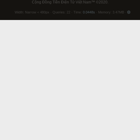
Cộng Đồng Tiền Điện Tử Việt Nam™
©2020.
Width
Queries
22
Time
0.0448s
Memory
3.47MB