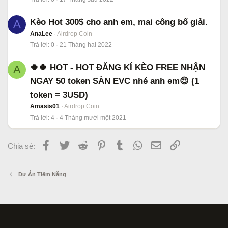
Kèo Hot 300$ cho anh em, mai công bố giải.
A
AnaLee
Airdrop Coin
Trả lời
0
21 Tháng hai 2022
🍀🍀 HOT - HOT ĐĂNG KÍ KÈO FREE NHẬN
A
NGAY 50 token SÀN EVC nhé anh em😍 (1
token = 3USD)
Amasis01
Airdrop Coin
Trả lời
4
4 Tháng mười một 2021
Facebook
Twitter
Reddit
Pinterest
Tumblr
WhatsApp
Email
Link
Chia sẻ:
Dự Án Tiềm Năng