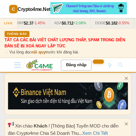
Crypto4me
.Net
$2.37
$0.712
$0.182
63%
XRP
-1.45%
ADA
+2.08%
DOGE
-0.55%
LIVE
THÔNG BÁO
TẤT CẢ CÁC BÀI VIẾT CHẤT LƯỢNG THẤP, SPAM TRONG DIỄN
ĐÀN SẼ BỊ XOÁ NGAY LẬP TỨC
· Vui lòng đọc
nội quy
trước khi đăng bài.
Đăng nhập
Xin chào
Khách
! [Thông Báo] Tuyển MOD cho diễn
đàn Crypto4me Chia Sẻ Doanh Thu...
Xem Chi Tiết