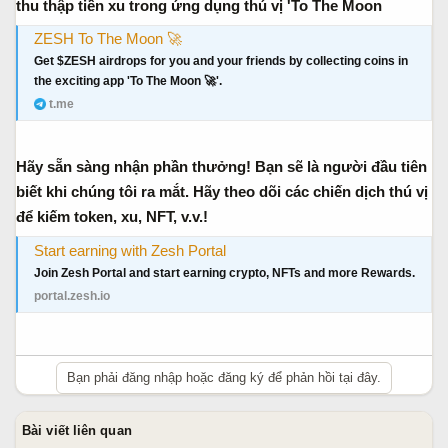
thu thập tiền xu trong ứng dụng thú vị 'To The Moon
r
u
t
ZESH To The Moon 🚀
e
Get $ZESH airdrops for you and your friends by collecting coins in
r
the exciting app 'To The Moon 🚀'.
t.me
Hãy sẵn sàng nhận phần thưởng! Bạn sẽ là người đầu tiên
biết khi chúng tôi ra mắt. Hãy theo dõi các chiến dịch thú vị
để kiếm token, xu, NFT, v.v.!
Start earning with Zesh Portal
Join Zesh Portal and start earning crypto, NFTs and more Rewards.
portal.zesh.io
Bạn phải đăng nhập hoặc đăng ký để phản hồi tại đây.
Bài viết liên quan