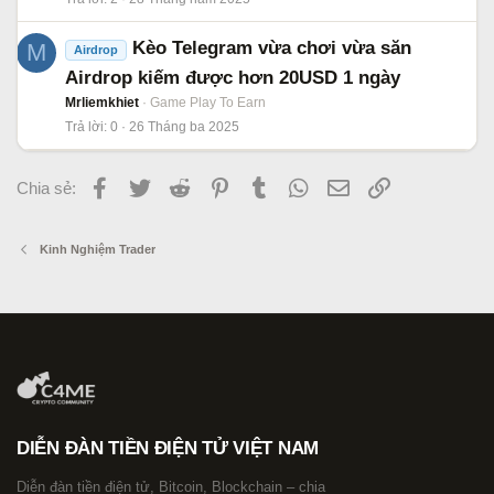
Kèo Telegram vừa chơi vừa săn
M
Airdrop
Airdrop kiếm được hơn 20USD 1 ngày
Mrliemkhiet
Game Play To Earn
Trả lời
0
26 Tháng ba 2025
Facebook
Twitter
Reddit
Pinterest
Tumblr
WhatsApp
Email
Link
Chia sẻ:
Kinh Nghiệm Trader
DIỄN ĐÀN TIỀN ĐIỆN TỬ VIỆT NAM
Diễn đàn tiền điện tử, Bitcoin, Blockchain – chia