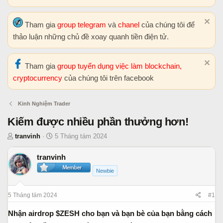
Tham gia
group telegram
và
chanel
của chúng tôi để
thảo luận những chủ đề xoay quanh tiền điện tử.
Tham gia
group tuyển dụng việc làm blockchain,
cryptocurrency
của chúng tôi trên facebook
Kinh Nghiệm Trader
Kiếm được nhiều phần thưởng hơn!
T
N
tranvinh
5 Tháng tám 2024
h
g
r
à
tranvinh
e
y
Newbie
a
b
d
ắ
5 Tháng tám 2024
#1
s
t
t
đ
Nhận airdrop $ZESH cho bạn và bạn bè của bạn bằng cách
a
ầ