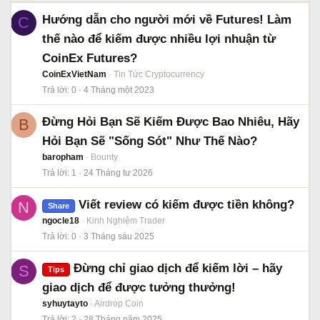
Hướng dẫn cho người mới về Futures! Làm
C
thế nào để kiếm được nhiều lợi nhuận từ
CoinEx Futures?
CoinExVietNam
Tin Tức Cryptocurrency
Trả lời
0
4 Tháng một 2023
Đừng Hỏi Bạn Sẽ Kiếm Được Bao Nhiêu, Hãy
B
Hỏi Bạn Sẽ "Sống Sót" Như Thế Nào?
baropham
Bounty
Trả lời
1
24 Tháng tư 2026
Viết review có kiếm được tiền không?
N
Share
ngocle18
Kinh Nghiệm Trader
Trả lời
0
3 Tháng sáu 2025
Đừng chỉ giao dịch để kiếm lời – hãy
S
Tips
giao dịch để được tưởng thưởng!
syhuytayto
Airdrop Coin
Trả lời
2
28 Tháng năm 2025