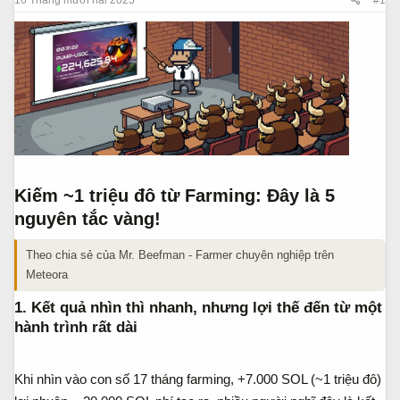
a
ầ
r
u
t
e
r
Kiếm ~1 triệu đô từ Farming: Đây là 5
nguyên tắc vàng!
Theo chia sẻ của Mr. Beefman - Farmer chuyên nghiệp trên
Meteora
1. Kết quả nhìn thì nhanh, nhưng lợi thế đến từ một
hành trình rất dài​
Khi nhìn vào con số 17 tháng farming, +7.000 SOL (~1 triệu đô)