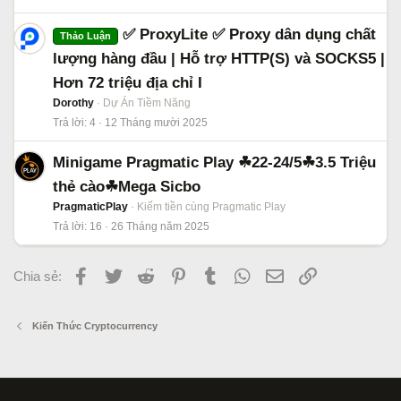
✅ ProxyLite ✅ Proxy dân dụng chất
Thảo Luận
lượng hàng đầu | Hỗ trợ HTTP(S) và SOCKS5 |
Hơn 72 triệu địa chỉ I
Dorothy
Dự Án Tiềm Năng
Trả lời
4
12 Tháng mười 2025
Minigame Pragmatic Play ☘22-24/5☘3.5 Triệu
thẻ cào☘Mega Sicbo
PragmaticPlay
Kiếm tiền cùng Pragmatic Play
Trả lời
16
26 Tháng năm 2025
Facebook
Twitter
Reddit
Pinterest
Tumblr
WhatsApp
Email
Link
Chia sẻ:
Kiến Thức Cryptocurrency