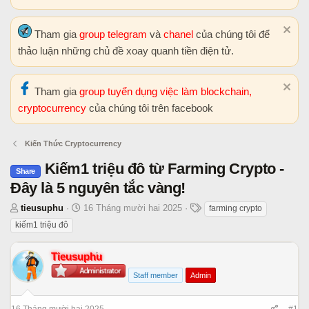
Tham gia
group telegram
và
chanel
của chúng tôi để
thảo luận những chủ đề xoay quanh tiền điện tử.
Tham gia
group tuyển dụng việc làm blockchain,
cryptocurrency
của chúng tôi trên facebook
Kiến Thức Cryptocurrency
Kiếm1 triệu đô từ Farming Crypto -
Share
Đây là 5 nguyên tắc vàng!
T
N
T
tieusuphu
16 Tháng mười hai 2025
farming crypto
h
g
h
kiếm1 triệu đô
r
à
ẻ
e
y
Tieusuphu
a
b
Staff member
Admin
d
ắ
s
t
t
đ
16 Tháng mười hai 2025
#1