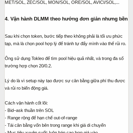
MET/SOL, ZEC/SOL, MON/SOL, ORE/SOL, AVICI/SOL,...
4. Vận hành DLMM theo hướng đơn giản nhưng bền​
Sau khi chọn token, bước tiếp theo không phải là tối ưu phức
tạp, mà là chọn pool hợp lý để tránh tự đẩy mình vào thế rủi ro.
Ông sử dụng Tokleo để tìm pool hiệu quả nhất, và trong đa số
trường hợp chọn 20/0.2.
Lý do là vì setup này tạo được sự cân bằng giữa phí thu được
và rủi ro biến động giá.
Cách vận hành cốt lõi:
- Bid–ask thuần trên SOL
- Range rộng để hạn chế out-of-range
- Tái cân bằng vốn bên trong range khi giá di chuyển
- Mục tiêu xuyên suốt: luôn bán cao hơn giá vào