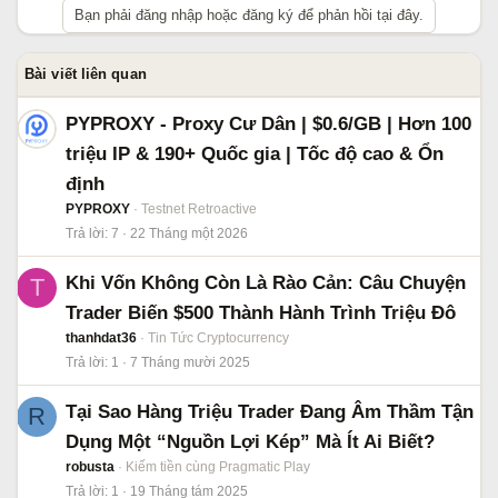
Bạn phải đăng nhập hoặc đăng ký để phản hồi tại đây.
Bài viết liên quan
PYPROXY - Proxy Cư Dân | $0.6/GB | Hơn 100
triệu IP & 190+ Quốc gia | Tốc độ cao & Ổn
định
PYPROXY
Testnet Retroactive
Trả lời
7
22 Tháng một 2026
Khi Vốn Không Còn Là Rào Cản: Câu Chuyện
T
Trader Biến $500 Thành Hành Trình Triệu Đô
thanhdat36
Tin Tức Cryptocurrency
Trả lời
1
7 Tháng mười 2025
Tại Sao Hàng Triệu Trader Đang Âm Thầm Tận
R
Dụng Một “Nguồn Lợi Kép” Mà Ít Ai Biết?
robusta
Kiếm tiền cùng Pragmatic Play
Trả lời
1
19 Tháng tám 2025