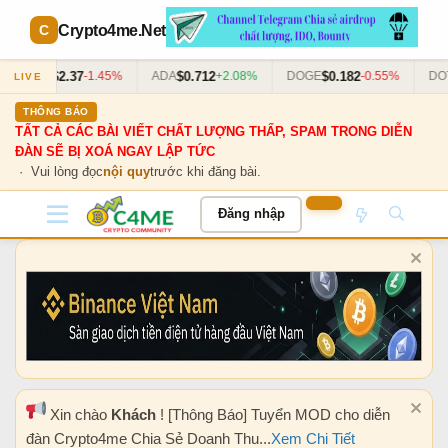
Crypto4me
.Net
$2.37
$0.712
$0.182
$
XRP
-1.45%
ADA
+2.08%
DOGE
-0.55%
DOT
LIVE
THÔNG BÁO
TẤT CẢ CÁC BÀI VIẾT CHẤT LƯỢNG THẤP, SPAM TRONG DIỄN
ĐÀN SẼ BỊ XOÁ NGAY LẬP TỨC
· Vui lòng đọc
nội quy
trước khi đăng bài.
Đăng nhập
Xin chào
Khách
! [Thông Báo] Tuyển MOD cho diễn
đàn Crypto4me Chia Sẻ Doanh Thu...
Xem Chi Tiết