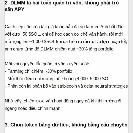
2. DLMM là bài toán quản trị vốn, không phải trò
săn APY​
Cách tiếp cận của tác giả khác hẳn đa số farmer. Anh bắt đầu
với dưới 50 $SOL, chỉ để học cách cơ chế vận hành, rồi mới
mở rộng lên ~1.000 $SOL khi đã hiểu rõ rủi ro. Dù lợi nhuận tốt,
anh chưa từng để DLMM chiếm quá ~30% tổng portfolio.
Một vài nguyên tắc quản trị vốn xuyên suốt:
- Farming chỉ chiếm ~30% portfolio
- Mỗi thời điểm chỉ mở vị thế khoảng 4.000–5.000 SOL
- Phần còn lại phân bổ vào stablecoin và delta-neutral strategies
Nhờ vậy, chiến lược vẫn hoạt động ngay cả khi thị trường đi
ngang hoặc điều chỉnh mạnh.
3. Chọn token bằng dữ liệu, không bằng câu chuyện​