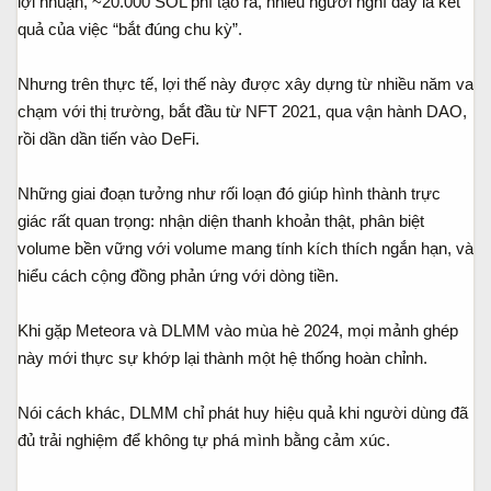
lợi nhuận, ~20.000 SOL phí tạo ra, nhiều người nghĩ đây là kết
quả của việc “bắt đúng chu kỳ”.
Nhưng trên thực tế, lợi thế này được xây dựng từ nhiều năm va
chạm với thị trường, bắt đầu từ NFT 2021, qua vận hành DAO,
rồi dần dần tiến vào DeFi.
Những giai đoạn tưởng như rối loạn đó giúp hình thành trực
giác rất quan trọng: nhận diện thanh khoản thật, phân biệt
volume bền vững với volume mang tính kích thích ngắn hạn, và
hiểu cách cộng đồng phản ứng với dòng tiền.
Khi gặp Meteora và DLMM vào mùa hè 2024, mọi mảnh ghép
này mới thực sự khớp lại thành một hệ thống hoàn chỉnh.
Nói cách khác, DLMM chỉ phát huy hiệu quả khi người dùng đã
đủ trải nghiệm để không tự phá mình bằng cảm xúc.