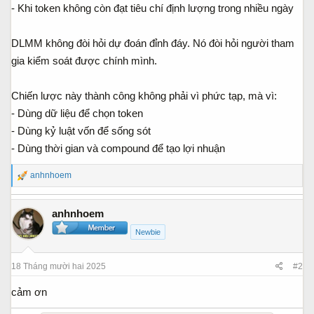
- Khi token không còn đạt tiêu chí định lượng trong nhiều ngày
DLMM không đòi hỏi dự đoán đỉnh đáy. Nó đòi hỏi người tham
gia kiểm soát được chính mình.
Chiến lược này thành công không phải vì phức tạp, mà vì:
- Dùng dữ liệu để chọn token
- Dùng kỷ luật vốn để sống sót
- Dùng thời gian và compound để tạo lợi nhuận
R
anhnhoem
e
a
anhnhoem
c
t
Newbie
i
o
18 Tháng mười hai 2025
#2
n
s
cảm ơn
: