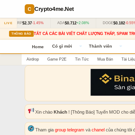
Crypto4me
.Net
$2.37
$0.712
$0.182
XRP
-1.45%
ADA
+2.08%
DOGE
-0.55%
LIVE
TẤT CẢ CÁC BÀI VIẾT CHẤT LƯỢNG THẤP, SPAM TR
THÔNG BÁO
Có gì mới
Thành viên
Home
Airdrop
Game P2E
Tin Tức
Mua Bán
Tài Liệ
Xin chào
Khách
! [Thông Báo] Tuyển MOD cho di
Tham gia
group telegram
và
chanel
của chúng tôi 