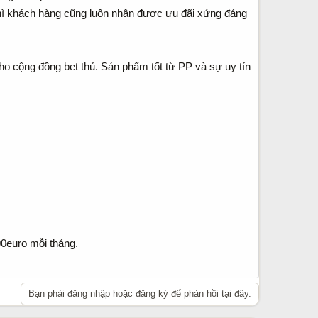
thì khách hàng cũng luôn nhận được ưu đãi xứng đáng
ho cộng đồng bet thủ. Sản phẩm tốt từ PP và sự uy tín
00euro mỗi tháng.
Bạn phải đăng nhập hoặc đăng ký để phản hồi tại đây.