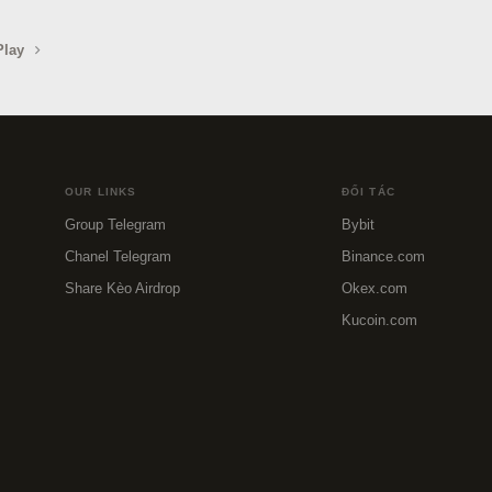
Play
OUR LINKS
ĐỐI TÁC
Group Telegram
Bybit
Chanel Telegram
Binance.com
Share Kèo Airdrop
Okex.com
Kucoin.com