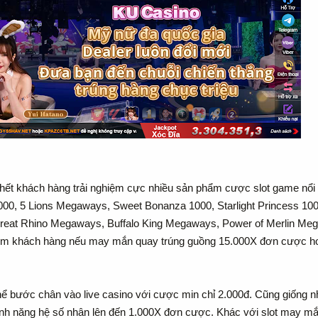
 hết khách hàng trải nghiệm cực nhiều sản phẩm cược slot game nổi
0, 5 Lions Megaways, Sweet Bonanza 1000, Starlight Princess 1000,
eat Rhino Megaways, Buffalo King Megaways, Power of Merlin Megawa
iệm khách hàng nếu may mắn quay trúng guồng 15.000X đơn cược hoặ
hể bước chân vào live casino với cược min chỉ 2.000đ. Cũng giống 
ính năng hệ số nhân lên đến 1.000X đơn cược. Khác với slot may mắn