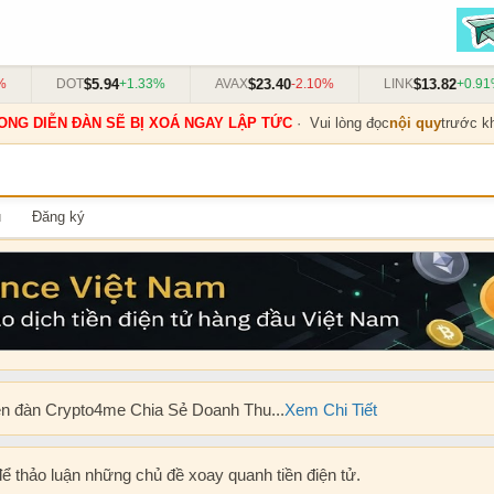
$5.94
$23.40
$13.82
DOT
+1.33%
AVAX
-2.10%
LINK
+0.91%
ONG DIỄN ĐÀN SẼ BỊ XOÁ NGAY LẬP TỨC
· Vui lòng đọc
nội quy
trước kh
u
Đăng ký
ễn đàn Crypto4me Chia Sẻ Doanh Thu...
Xem Chi Tiết
để thảo luận những chủ đề xoay quanh tiền điện tử.