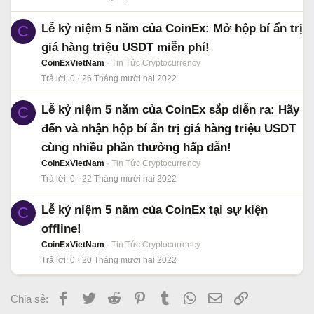
Lễ kỷ niệm 5 năm của CoinEx: Mở hộp bí ẩn trị
C
giá hàng triệu USDT miễn phí!
CoinExVietNam
Tin Tức Cryptocurrency
Trả lời
0
26 Tháng mười hai 2022
Lễ kỷ niệm 5 năm của CoinEx sắp diễn ra: Hãy
C
đến và nhận hộp bí ẩn trị giá hàng triệu USDT
cùng nhiều phần thưởng hấp dẫn!
CoinExVietNam
Tin Tức Cryptocurrency
Trả lời
0
22 Tháng mười hai 2022
Lễ kỷ niệm 5 năm của CoinEx tại sự kiện
C
offline!
CoinExVietNam
Tin Tức Cryptocurrency
Trả lời
0
20 Tháng mười hai 2022
Facebook
Twitter
Reddit
Pinterest
Tumblr
WhatsApp
Email
Link
Chia sẻ: