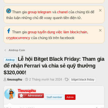
Tham gia
group telegram
và
chanel
của chúng tôi để
thảo luận những chủ đề xoay quanh tiền điện tử.
Tham gia
group tuyển dụng việc làm blockchain,
cryptocurrency
của chúng tôi trên facebook
Airdrop Coin
Lễ hội Bitget Black Friday: Tham gia
Airdrop
để nhận Ferrari và chia sẻ quỹ thưởng
$320,000!
T
N
T
tieusuphu
2 Tháng mười hai 2024
bitget black friday
h
g
h
r
à
ẻ
Tieusuphu
e
y
Staff member
Admin
a
b
d
ắ