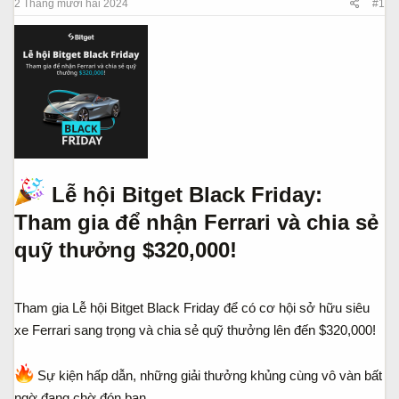
s
t
2 Tháng mười hai 2024
#1
t
đ
a
ầ
r
u
t
e
r
Lễ hội Bitget Black Friday:
Tham gia để nhận Ferrari và chia sẻ
quỹ thưởng $320,000!​
Tham gia Lễ hội Bitget Black Friday để có cơ hội sở hữu siêu
xe Ferrari sang trọng và chia sẻ quỹ thưởng lên đến $320,000!
Sự kiện hấp dẫn, những giải thưởng khủng cùng vô vàn bất
ngờ đang chờ đón bạn.