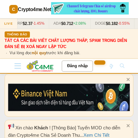
Crypto4me
.Net
$2.37
$0.712
$0.182
3%
XRP
-1.45%
ADA
+2.08%
DOGE
-0.55%
LIVE
THÔNG BÁO
TẤT CẢ CÁC BÀI VIẾT CHẤT LƯỢNG THẤP, SPAM TRONG DIỄN
ĐÀN SẼ BỊ XOÁ NGAY LẬP TỨC
· Vui lòng đọc
nội quy
trước khi đăng bài.
Đăng nhập
Xin chào
Khách
! [Thông Báo] Tuyển MOD cho diễn
đàn Crypto4me Chia Sẻ Doanh Thu...
Xem Chi Tiết