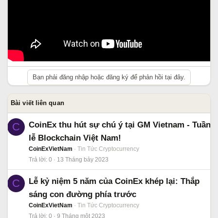
Bạn phải đăng nhập hoặc đăng ký để phản hồi tại đây.
Bài viết liên quan
CoinEx thu hút sự chú ý tại GM Vietnam - Tuần
C
lễ Blockchain Việt Nam!
CoinExVietNam
Tin Tức Cryptocurrency
Trả lời
0
13 Tháng bảy 2023
Lễ kỷ niệm 5 năm của CoinEx khép lại: Thắp
C
sáng con đường phía trước
CoinExVietNam
Tin Tức Cryptocurrency
Trả lời
0
9 Tháng một 2023