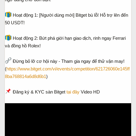
Hoạt động 1: [Người dùng mới] Bitget bù lỗ! Hỗ trợ lên đến
50 USDT!
Hoạt động 2: Bứt phá giới hạn giao dịch, rinh ngay Ferrari
và đồng hồ Rolex!
Đừng bỏ lỡ cơ hội này - Tham gia ngay để thử vận may!
(
https://www.bitget.com/vi/events/competition/621726060e145ff
8ba768814a6d8d6b1
)
Đăng ký & KYC sàn Bitget
tại đây
Video HD