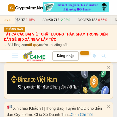
Crypto4me
.Net
$2.37
$0.712
$0.182
XRP
-1.45%
ADA
+2.08%
DOGE
-0.55%
DO
LIVE
THÔNG BÁO
TẤT CẢ CÁC BÀI VIẾT CHẤT LƯỢNG THẤP, SPAM TRONG DIỄN
ĐÀN SẼ BỊ XOÁ NGAY LẬP TỨC
· Vui lòng đọc
nội quy
trước khi đăng bài.
Đăng nhập
Xin chào
Khách
! [Thông Báo] Tuyển MOD cho diễn
đàn Crypto4me Chia Sẻ Doanh Thu...
Xem Chi Tiết