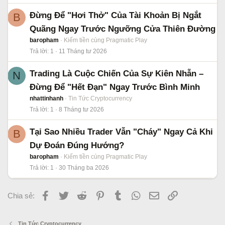
Đừng Để "Hơi Thở" Của Tài Khoản Bị Ngắt
B
Quãng Ngay Trước Ngưỡng Cửa Thiên Đường
baropham
Kiếm tiền cùng Pragmatic Play
Trả lời
1
11 Tháng tư 2026
Trading Là Cuộc Chiến Của Sự Kiên Nhẫn –
N
Đừng Để "Hết Đạn" Ngay Trước Bình Minh
nhattinhanh
Tin Tức Cryptocurrency
Trả lời
1
8 Tháng tư 2026
Tại Sao Nhiều Trader Vẫn "Cháy" Ngay Cả Khi
B
Dự Đoán Đúng Hướng?
baropham
Kiếm tiền cùng Pragmatic Play
Trả lời
1
30 Tháng ba 2026
Facebook
Twitter
Reddit
Pinterest
Tumblr
WhatsApp
Email
Link
Chia sẻ:
Tin Tức Cryptocurrency