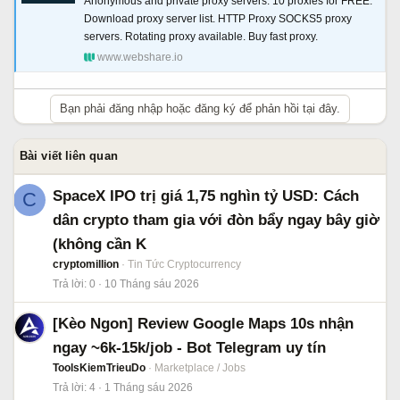
Anonymous and private proxy servers. 10 proxies for FREE.
Download proxy server list. HTTP Proxy SOCKS5 proxy
servers. Rotating proxy available. Buy fast proxy.
www.webshare.io
Bạn phải đăng nhập hoặc đăng ký để phản hồi tại đây.
Bài viết liên quan
SpaceX IPO trị giá 1,75 nghìn tỷ USD: Cách
C
dân crypto tham gia với đòn bẩy ngay bây giờ
(không cần K
cryptomillion
Tin Tức Cryptocurrency
Trả lời
0
10 Tháng sáu 2026
[Kèo Ngon] Review Google Maps 10s nhận
ngay ~6k-15k/job - Bot Telegram uy tín
ToolsKiemTrieuDo
Marketplace / Jobs
Trả lời
4
1 Tháng sáu 2026