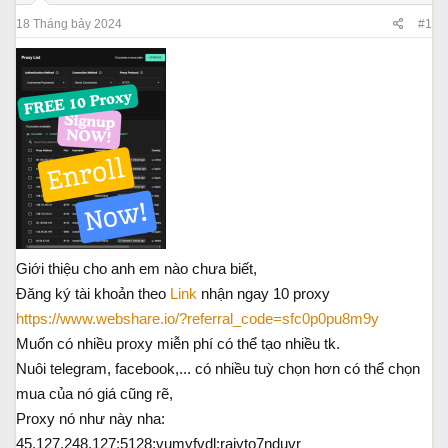
a
ầ
18 Tháng bảy 2024
#1
r
u
t
e
r
Giới thiệu cho anh em nào chưa biết,
Đăng ký tài khoản theo
Link
nhận ngay 10 proxy
https://www.webshare.io/?referral_code=sfc0p0pu8m9y
Muốn có nhiều proxy miễn phí có thể tạo nhiều tk.
Nuôi telegram, facebook,... có nhiều tuỳ chọn hơn có thể chọn
mua của nó giá cũng rẽ,
Proxy nó như này nha:
45.127.248.127:5128:vumyfvdl:raiyto7nduvr