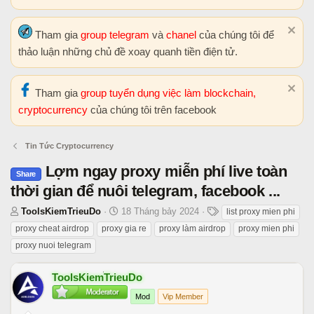
Tham gia
group telegram
và
chanel
của chúng tôi để
thảo luận những chủ đề xoay quanh tiền điện tử.
Tham gia
group tuyển dụng việc làm blockchain,
cryptocurrency
của chúng tôi trên facebook
Tin Tức Cryptocurrency
Lợm ngay proxy miễn phí live toàn
Share
thời gian để nuôi telegram, facebook ...
T
N
T
ToolsKiemTrieuDo
18 Tháng bảy 2024
list proxy mien phi
h
g
h
proxy cheat airdrop
proxy gia re
proxy làm airdrop
proxy mien phi
r
à
ẻ
proxy nuoi telegram
e
y
a
b
ToolsKiemTrieuDo
d
ắ
s
t
Mod
Vip Member
t
đ