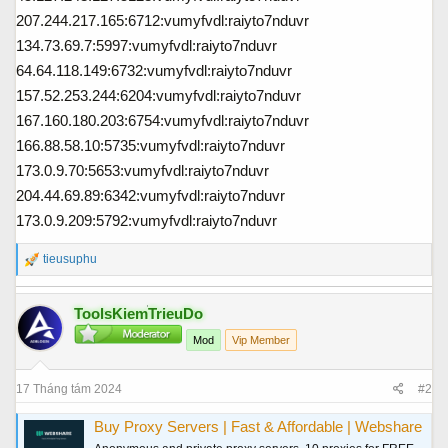
207.244.217.165:6712:vumyfvdl:raiyto7nduvr
134.73.69.7:5997:vumyfvdl:raiyto7nduvr
64.64.118.149:6732:vumyfvdl:raiyto7nduvr
157.52.253.244:6204:vumyfvdl:raiyto7nduvr
167.160.180.203:6754:vumyfvdl:raiyto7nduvr
166.88.58.10:5735:vumyfvdl:raiyto7nduvr
173.0.9.70:5653:vumyfvdl:raiyto7nduvr
204.44.69.89:6342:vumyfvdl:raiyto7nduvr
173.0.9.209:5792:vumyfvdl:raiyto7nduvr
R
tieusuphu
e
a
ToolsKiemTrieuDo
c
t
Mod
Vip Member
i
o
17 Tháng tám 2024
#2
n
s
Buy Proxy Servers | Fast & Affordable | Webshare
: