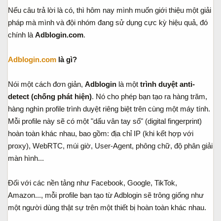
Nếu câu trả lời là có, thì hôm nay mình muốn giới thiệu một giải
pháp mà mình và đội nhóm đang sử dụng cực kỳ hiệu quả, đó
chính là
Adblogin.com
.
Adblogin.com
là gì?
Nói một cách đơn giản,
Adblogin
là một
trình duyệt anti-
detect (chống phát hiện)
. Nó cho phép bạn tạo ra hàng trăm,
hàng nghìn profile trình duyệt riêng biệt trên cùng một máy tính.
Mỗi profile này sẽ có một "dấu vân tay số" (digital fingerprint)
hoàn toàn khác nhau, bao gồm: địa chỉ IP (khi kết hợp với
proxy), WebRTC, múi giờ, User-Agent, phông chữ, độ phân giải
màn hình...
Đối với các nền tảng như Facebook, Google, TikTok,
Amazon..., mỗi profile bạn tạo từ Adblogin sẽ trông giống như
một người dùng thật sự trên một thiết bị hoàn toàn khác nhau.