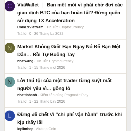
ViaWallet ｜ Bạn mệt mỏi vì phải chờ đợi các
C
giao dịch BTC của bạn hoàn tất? Đừng quên
sử dụng TX Acceleration
CoinExVietNam
Tin Tức Cryptocurrency
Trả lời
0
26 Tháng ba 2022
Market Không Giết Bạn Ngay Nó Để Bạn Mệt
N
Dần… Rồi Tự Buông Tay
nhatwang
Tin Tức Cryptocurrency
Trả lời
1
15 Tháng một 2026
Lời thú tội của một trader từng suýt mất
N
người yêu vì... gồng lỗ
nhattinhanh
Kiếm tiền cùng Pragmatic Play
Trả lời
1
22 Tháng bảy 2026
Đừng để chết vì "chi phí vận hành" trước khi
L
kịp thấy lãi
loplimbop
Airdrop Coin