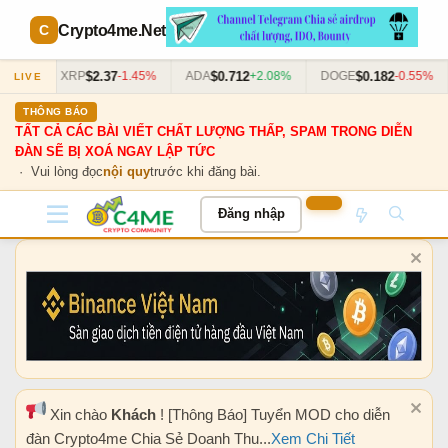
Crypto4me
.Net
$2.37
$0.712
$0.182
63%
XRP
-1.45%
ADA
+2.08%
DOGE
-0.55%
LIVE
THÔNG BÁO
TẤT CẢ CÁC BÀI VIẾT CHẤT LƯỢNG THẤP, SPAM TRONG DIỄN
ĐÀN SẼ BỊ XOÁ NGAY LẬP TỨC
· Vui lòng đọc
nội quy
trước khi đăng bài.
Đăng nhập
Xin chào
Khách
! [Thông Báo] Tuyển MOD cho diễn
đàn Crypto4me Chia Sẻ Doanh Thu...
Xem Chi Tiết