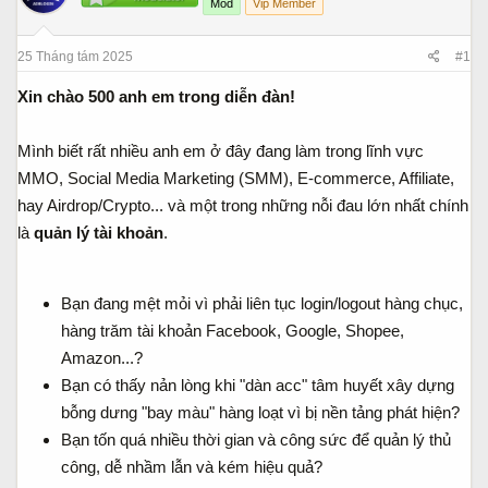
s
t
Mod
Vip Member
t
đ
a
ầ
25 Tháng tám 2025
#1
r
u
t
Xin chào 500 anh em trong diễn đàn!
e
r
Mình biết rất nhiều anh em ở đây đang làm trong lĩnh vực
MMO, Social Media Marketing (SMM), E-commerce, Affiliate,
hay Airdrop/Crypto... và một trong những nỗi đau lớn nhất chính
là
quản lý tài khoản
.
Bạn đang mệt mỏi vì phải liên tục login/logout hàng chục,
hàng trăm tài khoản Facebook, Google, Shopee,
Amazon...?
Bạn có thấy nản lòng khi "dàn acc" tâm huyết xây dựng
bỗng dưng "bay màu" hàng loạt vì bị nền tảng phát hiện?
Bạn tốn quá nhiều thời gian và công sức để quản lý thủ
công, dễ nhầm lẫn và kém hiệu quả?