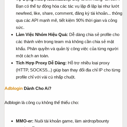
Bạn có thể tự động hóa các tác vụ lặp đi lặp lại như lướt
newfeed, like, share, comment, đăng ký tài khoản... thông
qua các API mạnh mẽ, tiết kiệm 90% thời gian và công
sức.
Làm Việc Nhóm Hiệu Quả:
Dễ dàng chia sẻ profile cho
các thành viên trong team mà không cần chia sẻ mật
khẩu. Phân quyền và quản lý công việc của từng người
một cách an toàn.
Tích Hợp Proxy Dễ Dàng:
Hỗ trợ nhiều loại proxy
(HTTP, SOCKS5...) giúp bạn thay đổi địa chỉ IP cho từng
profile chỉ với vài cú nhấp chuột.
Adblogin
Dành Cho Ai?
Adblogin là công cụ không thể thiếu cho:
MMO-er:
Nuôi tài khoản game, làm airdrop/bounty