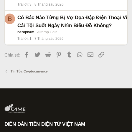
Trả lời
3
8 Tháng sáu 2026
Có Bác Nào Từng Bị Vợ Dọa Đập Điện Thoại Vì
B
Cái Tội Suốt Ngày Nhìn Biểu Đồ Không?
baropham
Airdrop Coin
Trả lời
1
7 Tháng sáu 2026
Facebook
Twitter
Reddit
Pinterest
Tumblr
WhatsApp
Email
Link
Chia sẻ:
Tin Tức Cryptocurrency
DIỄN ĐÀN TIỀN ĐIỆN TỬ VIỆT NAM