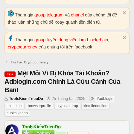
Tham gia
group telegram
và
chanel
của chúng tôi để
thảo luận những chủ đề xoay quanh tiền điện tử.
Tham gia
group tuyển dụng việc làm blockchain,
cryptocurrency
của chúng tôi trên facebook
Tin Tức Cryptocurrency
Mệt Mỏi Vì Bị Khóa Tài Khoản?
Tips
Adblogin.com Chính Là Cứu Cánh Của
Bạn!
T
N
T
ToolsKiemTrieuDo
25 Tháng tám 2025
#adblogin
h
g
h
antidetect
browserprofile
cryptoairdrop
kiemtienonline
r
à
ẻ
nuoitaikhoan
e
y
a
b
ToolsKiemTrieuDo
d
ắ