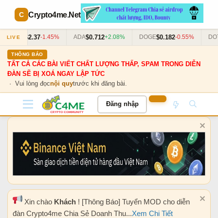
Crypto4me
.Net
$2.37
$0.712
$0.182
$
XRP
-1.45%
ADA
+2.08%
DOGE
-0.55%
DOT
LIVE
THÔNG BÁO
TẤT CẢ CÁC BÀI VIẾT CHẤT LƯỢNG THẤP, SPAM TRONG DIỄN
ĐÀN SẼ BỊ XOÁ NGAY LẬP TỨC
· Vui lòng đọc
nội quy
trước khi đăng bài.
Đăng nhập
Xin chào
Khách
! [Thông Báo] Tuyển MOD cho diễn
đàn Crypto4me Chia Sẻ Doanh Thu...
Xem Chi Tiết