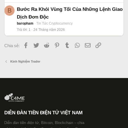
Bước Ra Khỏi Vùng Tối Của Những Lệnh Giao
B
Dịch Đơn Độc
baropham
Tin Tức Cryptocurrency
Trả lời
1
24 Tháng năm 2026
Facebook
Twitter
Reddit
Pinterest
Tumblr
WhatsApp
Email
Link
Chia sẻ:
Kinh Nghiệm Trader
DIỄN ĐÀN TIỀN ĐIỆN TỬ VIỆT NAM
Diễn đàn tiền điện tử, Bitcoin, Blockchain – chia