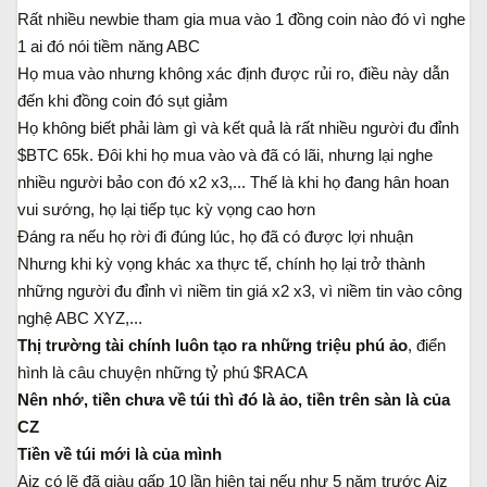
Rất nhiều newbie tham gia mua vào 1 đồng coin nào đó vì nghe
1 ai đó nói tiềm năng ABC
Họ mua vào nhưng không xác định được rủi ro, điều này dẫn
đến khi đồng coin đó sụt giảm
Họ không biết phải làm gì và kết quả là rất nhiều người đu đỉnh
$BTC 65k. Đôi khi họ mua vào và đã có lãi, nhưng lại nghe
nhiều người bảo con đó x2 x3,... Thế là khi họ đang hân hoan
vui sướng, họ lại tiếp tục kỳ vọng cao hơn
Đáng ra nếu họ rời đi đúng lúc, họ đã có được lợi nhuận
Nhưng khi kỳ vọng khác xa thực tế, chính họ lại trở thành
những người đu đỉnh vì niềm tin giá x2 x3, vì niềm tin vào công
nghệ ABC XYZ,...
Thị trường tài chính luôn tạo ra những triệu phú ảo
, điển
hình là câu chuyện những tỷ phú $RACA
Nên nhớ, tiền chưa về túi thì đó là ảo, tiền trên sàn là của
CZ
Tiền về túi mới là của mình
Aiz có lẽ đã giàu gấp 10 lần hiện tại nếu như 5 năm trước Aiz