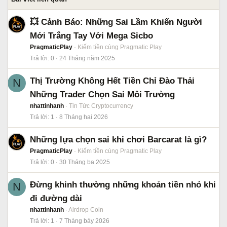
💥 Cảnh Báo: Những Sai Lầm Khiến Người
Mới Trắng Tay Với Mega Sicbo
PragmaticPlay
Kiếm tiền cùng Pragmatic Play
Trả lời
0
24 Tháng năm 2025
Thị Trường Không Hết Tiền Chỉ Đào Thải
N
Những Trader Chọn Sai Môi Trường
nhattinhanh
Tin Tức Cryptocurrency
Trả lời
1
8 Tháng hai 2026
Những lựa chọn sai khi chơi Barcarat là gì?
PragmaticPlay
Kiếm tiền cùng Pragmatic Play
Trả lời
0
30 Tháng ba 2025
Đừng khinh thường những khoản tiền nhỏ khi
N
đi đường dài
nhattinhanh
Airdrop Coin
Trả lời
1
7 Tháng bảy 2026