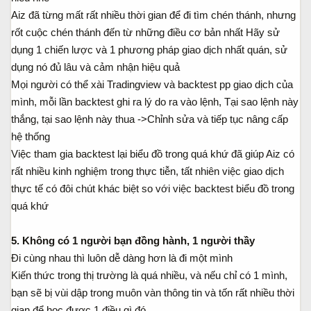
Aiz đã từng mất rất nhiều thời gian để đi tìm chén thánh, nhưng
rốt cuộc chén thánh đến từ những điều cơ bản nhất Hãy sử
dụng 1 chiến lược và 1 phương pháp giao dịch nhất quán, sử
dụng nó đủ lâu và cảm nhận hiệu quả
Mọi người có thể xài Tradingview và backtest pp giao dịch của
mình, mỗi lần backtest ghi ra lý do ra vào lệnh, Tại sao lệnh này
thắng, tại sao lệnh này thua ->Chỉnh sửa và tiếp tục nâng cấp
hệ thống
Việc tham gia backtest lại biểu đồ trong quá khứ đã giúp Aiz có
rất nhiều kinh nghiệm trong thực tiễn, tất nhiên việc giao dịch
thực tế có đôi chút khác biệt so với việc backtest biểu đồ trong
quá khứ
5. Không có 1 người bạn đồng hành, 1 người thầy
Đi cùng nhau thì luôn dễ dàng hơn là đi một mình
Kiến thức trong thị trường là quá nhiều, và nếu chỉ có 1 mình,
bạn sẽ bị vùi dập trong muôn vàn thông tin và tốn rất nhiều thời
gian để học được 1 điều gì đó.