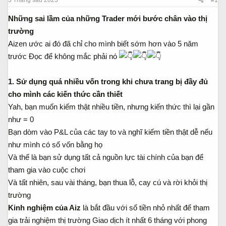
a
ầ
r
u
Những sai lầm của những Trader mới bước chân vào thị
t
trường
e
Aizen ước ai đó đã chỉ cho mình biết sớm hơn vào 5 năm
r
trước Đọc để không mắc phải nó
1. Sử dụng quá nhiều vốn trong khi chưa trang bị đầy đủ
cho mình các kiến thức cần thiết
Yah, bạn muốn kiếm thật nhiều tiền, nhưng kiến thức thì lại gần
như = 0
Bạn dòm vào P&L của các tay to và nghĩ kiếm tiền thật dễ nếu
như mình có số vốn bằng họ
Và thế là bạn sử dụng tất cả nguồn lực tài chính của bạn để
tham gia vào cuộc chơi
Và tất nhiên, sau vài tháng, bạn thua lỗ, cay cú và rời khỏi thị
trường
Kinh nghiệm của Aiz
là bắt đầu với số tiền nhỏ nhất để tham
gia trải nghiệm thị trường Giao dịch ít nhất 6 tháng với phong