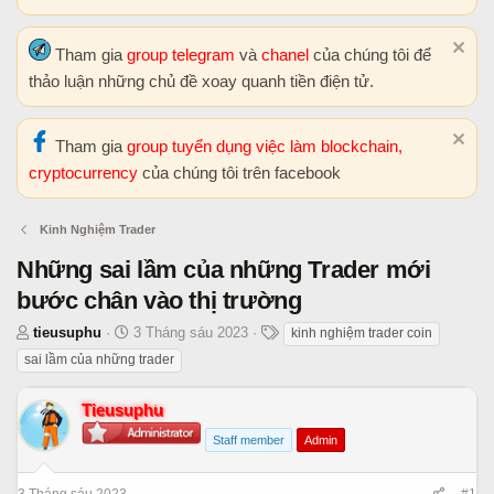
Tham gia
group telegram
và
chanel
của chúng tôi để
thảo luận những chủ đề xoay quanh tiền điện tử.
Tham gia
group tuyển dụng việc làm blockchain,
cryptocurrency
của chúng tôi trên facebook
Kinh Nghiệm Trader
Những sai lầm của những Trader mới
bước chân vào thị trường
T
N
T
tieusuphu
3 Tháng sáu 2023
kinh nghiệm trader coin
h
g
h
sai lầm của những trader
r
à
ẻ
e
y
Tieusuphu
a
b
Staff member
Admin
d
ắ
s
t
t
đ
3 Tháng sáu 2023
#1