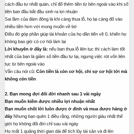
cách đầu tư nhất quán, chỉ đổ thêm tiền từ bên ngoài vào khi số
tiền ban đầu bắt đầu sinh ra lợi nhuận
Sai lầm của đám đông là khi càng thua lỗ, họ lại càng đổ vào
nhiều tiền hơn với mong muốn về bờ
Điều đó góp phần giúp tài khoản của họ dần tiến về 0, khiến họ
không bao giờ có cơ hội làm lại
Lời khuyên ở đây là:
nếu bạn thua lỗ liên tục thì cách làm tốt
nhất của bạn là giảm số tiền đầu tư lại, ngưng việc rót vốn liên
tục từ bên ngoài vào
Vẫn câu nói cũ:
Còn tiền là còn cơ hội, chỉ sợ cơ hội tới mà
không còn tiền
2. Bạn mong đợi đổi đời nhanh sau 1 vài ngày
Bạn muốn kiếm được nhiều lợi nhuận nhất
Bạn muốn chốt lời luôn được ở đỉnh và mua được hàng ở
đáy
Nhưng bạn quên 1 điều rằng, những người giàu nhất thế
giới họ không đổi đời chỉ sau vài ngày
Họ mất 1 quãng thời gian dài để tích lũy tài sản và đi lên