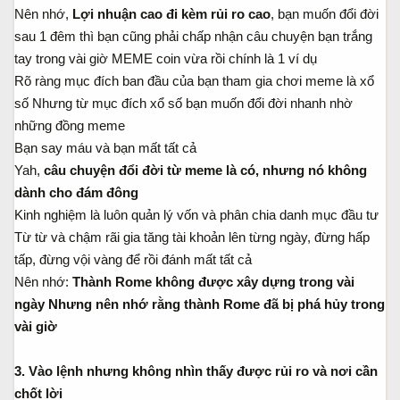
Nên nhớ,
Lợi nhuận cao đi kèm rủi ro cao
, bạn muốn đổi đời
sau 1 đêm thì bạn cũng phải chấp nhận câu chuyện bạn trắng
tay trong vài giờ MEME coin vừa rồi chính là 1 ví dụ
Rõ ràng mục đích ban đầu của bạn tham gia chơi meme là xổ
số Nhưng từ mục đích xổ số bạn muốn đổi đời nhanh nhờ
những đồng meme
Bạn say máu và bạn mất tất cả
Yah,
câu chuyện đổi đời từ meme là có, nhưng nó không
dành cho đám đông
Kinh nghiệm là luôn quản lý vốn và phân chia danh mục đầu tư
Từ từ và chậm rãi gia tăng tài khoản lên từng ngày, đừng hấp
tấp, đừng vội vàng để rồi đánh mất tất cả
Nên nhớ:
Thành Rome không được xây dựng trong vài
ngày
Nhưng nên nhớ rằng thành Rome đã bị phá hủy trong
vài giờ
3. Vào lệnh nhưng không nhìn thấy được rủi ro và nơi cần
chốt lời