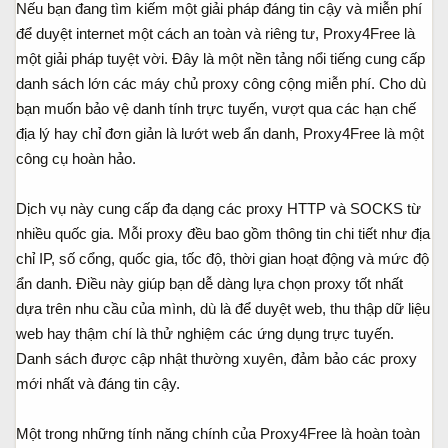
Nếu bạn đang tìm kiếm một giải pháp đáng tin cậy và miễn phí
a
ầ
để duyệt internet một cách an toàn và riêng tư, Proxy4Free là
r
u
t
một giải pháp tuyệt vời. Đây là một nền tảng nổi tiếng cung cấp
e
danh sách lớn các máy chủ proxy công cộng miễn phí. Cho dù
r
bạn muốn bảo vệ danh tính trực tuyến, vượt qua các hạn chế
địa lý hay chỉ đơn giản là lướt web ẩn danh, Proxy4Free là một
công cụ hoàn hảo.
Dịch vụ này cung cấp đa dạng các proxy HTTP và SOCKS từ
nhiều quốc gia. Mỗi proxy đều bao gồm thông tin chi tiết như địa
chỉ IP, số cổng, quốc gia, tốc độ, thời gian hoạt động và mức độ
ẩn danh. Điều này giúp bạn dễ dàng lựa chọn proxy tốt nhất
dựa trên nhu cầu của mình, dù là để duyệt web, thu thập dữ liệu
web hay thậm chí là thử nghiệm các ứng dụng trực tuyến.
Danh sách được cập nhật thường xuyên, đảm bảo các proxy
mới nhất và đáng tin cậy.
Một trong những tính năng chính của Proxy4Free là hoàn toàn