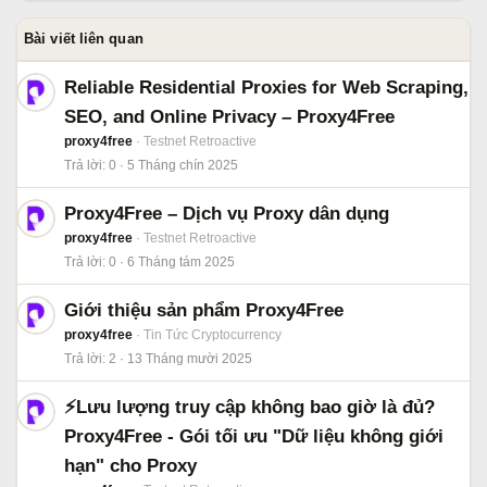
Bài viết liên quan
Reliable Residential Proxies for Web Scraping,
SEO, and Online Privacy – Proxy4Free
proxy4free
Testnet Retroactive
Trả lời
0
5 Tháng chín 2025
Proxy4Free – Dịch vụ Proxy dân dụng
proxy4free
Testnet Retroactive
Trả lời
0
6 Tháng tám 2025
Giới thiệu sản phẩm Proxy4Free
proxy4free
Tin Tức Cryptocurrency
Trả lời
2
13 Tháng mười 2025
⚡️Lưu lượng truy cập không bao giờ là đủ?
Proxy4Free - Gói tối ưu "Dữ liệu không giới
hạn" cho Proxy