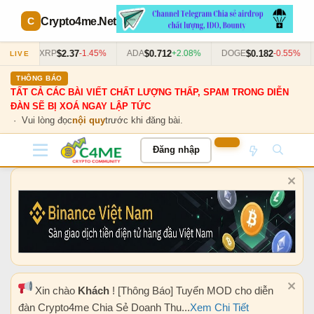
Crypto4me
.Net
$2.37
$0.712
$0.182
63%
XRP
-1.45%
ADA
+2.08%
DOGE
-0.55%
LIVE
THÔNG BÁO
TẤT CẢ CÁC BÀI VIẾT CHẤT LƯỢNG THẤP, SPAM TRONG DIỄN
ĐÀN SẼ BỊ XOÁ NGAY LẬP TỨC
· Vui lòng đọc
nội quy
trước khi đăng bài.
Đăng nhập
Xin chào
Khách
! [Thông Báo] Tuyển MOD cho diễn
đàn Crypto4me Chia Sẻ Doanh Thu...
Xem Chi Tiết