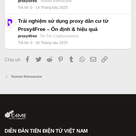
proxy4free
Testnet Retroactive
Trả lời
0
14 Tháng bảy 2025
Trải nghiệm sử dụng proxy dân cư từ
Proxy4Free – Ổn định & hiệu quả
proxy4free
Tin Tức Cryptocurrency
Trả lời
0
26 Tháng sáu 2025
Facebook
Twitter
Reddit
Pinterest
Tumblr
WhatsApp
Email
Link
Chia sẻ:
Testnet Retroactive
DIỄN ĐÀN TIỀN ĐIỆN TỬ VIỆT NAM