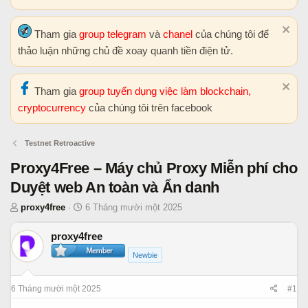
Tham gia
group telegram
và
chanel
của chúng tôi để
thảo luận những chủ đề xoay quanh tiền điện tử.
Tham gia
group tuyển dụng việc làm blockchain,
cryptocurrency
của chúng tôi trên facebook
Testnet Retroactive
Proxy4Free – Máy chủ Proxy Miễn phí cho
Duyệt web An toàn và Ẩn danh
T
N
proxy4free
6 Tháng mười một 2025
h
g
r
à
proxy4free
e
y
Newbie
a
b
d
ắ
6 Tháng mười một 2025
#1
s
t
t
đ