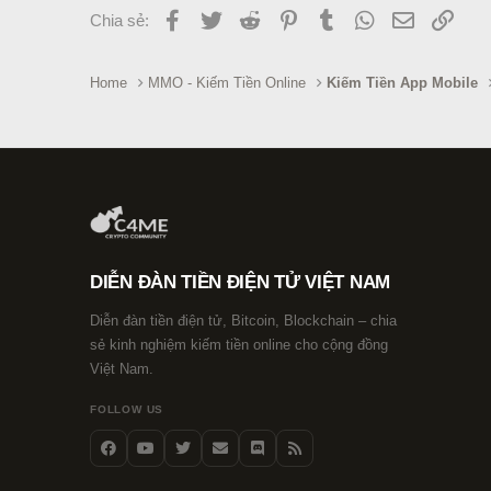
Facebook
Twitter
Reddit
Pinterest
Tumblr
WhatsApp
Email
Link
Chia sẻ:
Home
MMO - Kiếm Tiền Online
Kiếm Tiền App Mobile
DIỄN ĐÀN TIỀN ĐIỆN TỬ VIỆT NAM
Diễn đàn tiền điện tử, Bitcoin, Blockchain – chia
sẻ kinh nghiệm kiếm tiền online cho cộng đồng
Việt Nam.
FOLLOW US