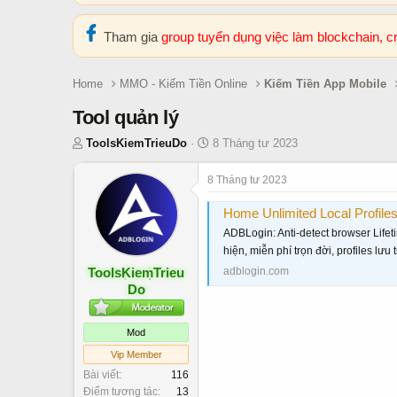
Tham gia
group tuyển dụng việc làm blockchain, 
Home
MMO - Kiếm Tiền Online
Kiếm Tiền App Mobile
Tool quản lý
T
N
ToolsKiemTrieuDo
8 Tháng tư 2023
h
g
r
à
8 Tháng tư 2023
e
y
Home Unlimited Local Profiles for Se
a
b
d
ắ
ADBLogin: Anti-detect browser Lifeti
s
t
hiện, miễn phí trọn đời, profiles lưu
t
đ
ToolsKiemTrieu
adblogin.com
a
ầ
Do
r
u
t
Mod
e
r
Vip Member
Bài viết
116
Điểm tương tác
13