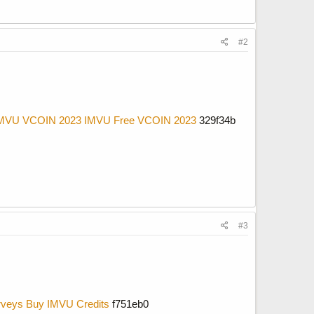
#2
IMVU VCOIN 2023
IMVU Free VCOIN 2023
329f34b
#3
rveys
Buy IMVU Credits
f751eb0