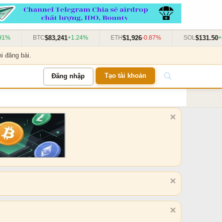
$83,241
$1,926
$131.50
BTC
+1.24%
ETH
-0.87%
SOL
+3.11
i đăng bài.
Tạo tài khoản
Đăng nhập