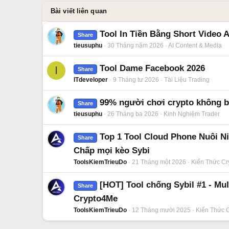
Bài viết liên quan
Tool In Tiền Bằng Short Video A
Share
tieusuphu
30 Tháng năm 2026
AI Content & Media
Tool Dame Facebook 2026
I
Share
ITdeveloper
9 Tháng tư 2026
Tài Liệu Trading
99% người chơi crypto không bi
Share
tieusuphu
26 Tháng ba 2026
Kinh Nghiệm Trader
Top 1 Tool Cloud Phone Nuôi Ni
Share
Chấp mọi kèo Sybi
ToolsKiemTrieuDo
21 Tháng một 2026
Kiến Thức Cr
[HOT] Tool chống Sybil #1 - Mu
Share
Crypto4Me
ToolsKiemTrieuDo
12 Tháng mười 2025
Kiến Thức 