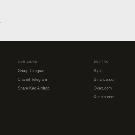
OUR LINKS
ĐỐI TÁC
Group Telegram
Bybit
Chanel Telegram
Binance.com
Share Kèo Airdrop
Okex.com
Kucoin.com