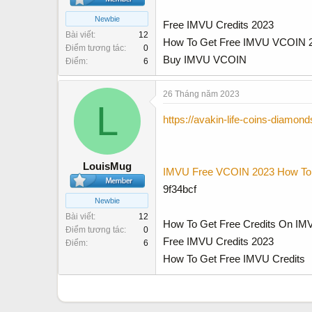
Newbie
Free IMVU Credits 2023
Bài viết
12
How To Get Free IMVU VCOIN 
Điểm tương tác
0
Buy IMVU VCOIN
Điểm
6
26 Tháng năm 2023
L
https://avakin-life-coins-diamond
LouisMug
IMVU Free VCOIN 2023
How To
9f34bcf
Newbie
Bài viết
12
How To Get Free Credits On IM
Điểm tương tác
0
Free IMVU Credits 2023
Điểm
6
How To Get Free IMVU Credits