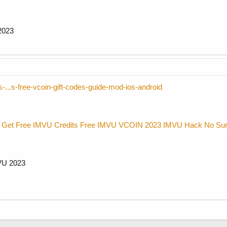
2023
s-...s-free-vcoin-gift-codes-guide-mod-ios-android
 Get Free IMVU Credits
Free IMVU VCOIN 2023
IMVU Hack No Su
VU 2023