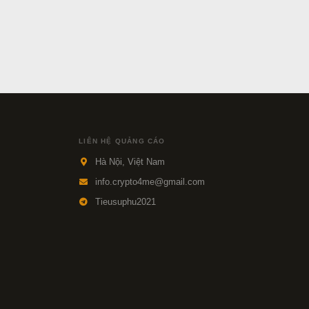
LIÊN HỆ QUẢNG CÁO
Hà Nội, Việt Nam
info.crypto4me@gmail.com
Tieusuphu2021