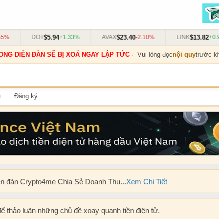
$5.94
$23.40
$13.82
DOT
+1.33%
AVAX
-2.10%
LINK
+0.91%
ONG DIỄN ĐÀN SẼ BỊ XOÁ NGAY LẬP TỨC
· Vui lòng đọc
nội quy
trước kh
u
Đăng ký
ễn đàn Crypto4me Chia Sẻ Doanh Thu...
Xem Chi Tiết
để thảo luận những chủ đề xoay quanh tiền điện tử.