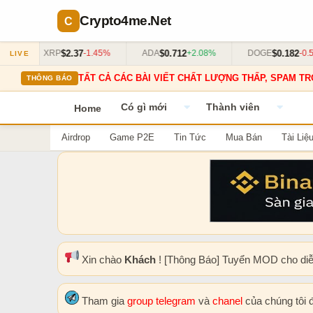
Crypto4me
.Net
$2.37
$0.712
$0.182
XRP
-1.45%
ADA
+2.08%
DOGE
-0.55%
LIVE
TẤT CẢ CÁC BÀI VIẾT CHẤT LƯỢNG THẤP, SPAM TR
THÔNG BÁO
Có gì mới
Thành viên
Home
Airdrop
Game P2E
Tin Tức
Mua Bán
Tài Liệ
Xin chào
Khách
! [Thông Báo] Tuyển MOD cho di
Tham gia
group telegram
và
chanel
của chúng tôi 