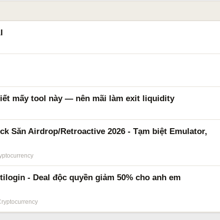
I
ết mấy tool này — nên mãi làm exit liquidity
ck Săn Airdrop/Retroactive 2026 - Tạm biệt Emulator,
yptocurrency
ltilogin - Deal độc quyền giảm 50% cho anh em
Cryptocurrency