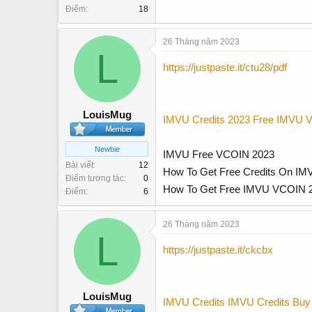
Điểm
18
26 Tháng năm 2023
L
https://justpaste.it/ctu28/pdf
LouisMug
IMVU Credits 2023
Free IMVU 
Newbie
IMVU Free VCOIN 2023
Bài viết
12
How To Get Free Credits On IM
Điểm tương tác
0
How To Get Free IMVU VCOIN 
Điểm
6
26 Tháng năm 2023
L
https://justpaste.it/ckcbx
LouisMug
IMVU Credits
IMVU Credits Buy