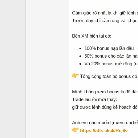
Cảm giác rõ nhất là khi giữ lệnh
Trước đây chỉ cần rung vài chục 
Bên XM hiện tại có:
100% bonus nạp lần đầu
50% bonus cho các lần nạp
Và 20% bonus mở rộng (ri
Tổng cộng toàn bộ bonus có 
Mình không xem bonus là để đán
Trade lâu rồi mới thấy:
giữ được lệnh đúng kế hoạch đôi k
Anh em nào muốn tự xem chi tiết
https://affs.click/Rcj6v