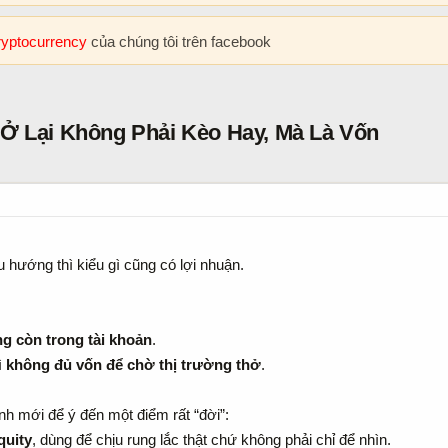
cryptocurrency
của chúng tôi trên facebook
 Ở Lại Không Phải Kèo Hay, Mà Là Vốn
u hướng thì kiểu gì cũng có lợi nhuận.
g còn trong tài khoản
.
ì
không đủ vốn để chờ thị trường thở
.
h mới để ý đến một điểm rất “đời”:
quity
, dùng để chịu rung lắc thật chứ không phải chỉ để nhìn.