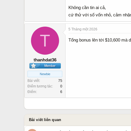
Không cần tin ai cả,
cứ thử với số vốn nhỏ, cảm nh
5 Tháng một 2026
T
Tổng bonus lên tới $10,600 mà dù
thanhdat36
Newbie
Bài viết
75
Điểm tương tác
0
Điểm
6
Bài viết liên quan