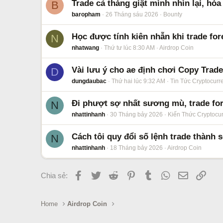
Trade cả tháng giật mình nhìn lại, hó
B
baropham
26 Tháng sáu 2026
Bounty
Học được tính kiên nhẫn khi trade f
N
nhatwang
Thứ tư lúc 8:30 AM
Airdrop Coin
Vài lưu ý cho ae định chơi Copy Trad
D
dungdaubac
Thứ hai lúc 9:32 AM
Tin Tức Cryptocurr
Đi phượt sợ nhất sương mù, trade for
N
nhattinhanh
30 Tháng bảy 2026
Kiến Thức Cryptocu
Cách tôi quy đổi số lệnh trade thành s
N
nhattinhanh
18 Tháng bảy 2026
Airdrop Coin
Facebook
Twitter
Reddit
Pinterest
Tumblr
WhatsApp
Email
Link
Chia sẻ:
Home
Airdrop Coin