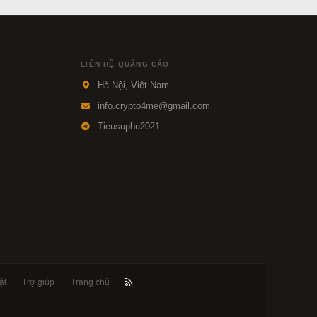
LIÊN HỆ QUẢNG CÁO
Hà Nội, Việt Nam
info.crypto4me@gmail.com
Tieusuphu2021
ật
Trợ giúp
Trang chủ