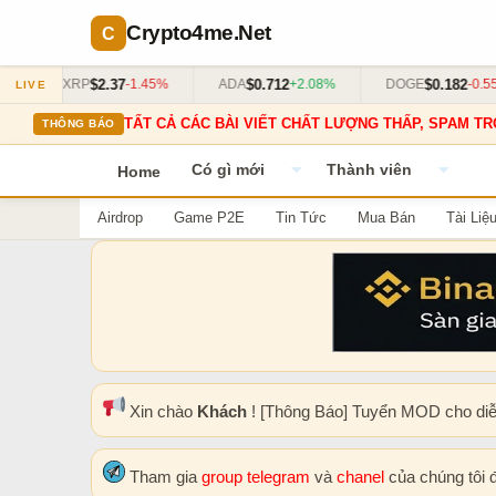
Crypto4me
.Net
$2.37
$0.712
$0.182
XRP
-1.45%
ADA
+2.08%
DOGE
-0.55%
LIVE
TẤT CẢ CÁC BÀI VIẾT CHẤT LƯỢNG THẤP, SPAM TR
THÔNG BÁO
Có gì mới
Thành viên
Home
Airdrop
Game P2E
Tin Tức
Mua Bán
Tài Liệ
Xin chào
Khách
! [Thông Báo] Tuyển MOD cho di
Tham gia
group telegram
và
chanel
của chúng tôi 