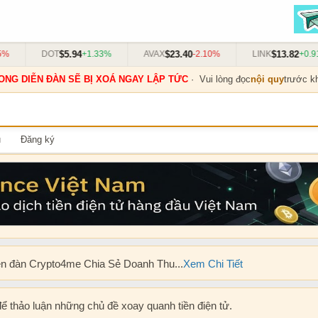
$5.94
$23.40
$13.82
DOT
+1.33%
AVAX
-2.10%
LINK
+0.91%
ONG DIỄN ĐÀN SẼ BỊ XOÁ NGAY LẬP TỨC
· Vui lòng đọc
nội quy
trước kh
u
Đăng ký
ễn đàn Crypto4me Chia Sẻ Doanh Thu...
Xem Chi Tiết
để thảo luận những chủ đề xoay quanh tiền điện tử.