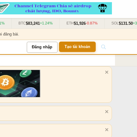
$83,241
$1,926
$131.50
BTC
+1.24%
ETH
-0.87%
SOL
+3.11
i đăng bài.
Tạo tài khoản
Đăng nhập