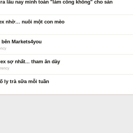
a ra lâu nay mình toàn "làm công không" cho sàn
orex nhờ… nuôi một con mèo
e bên Markets4you
ency
ex sợ nhất... tham ăn dày
rrency
ố ly trà sữa mỗi tuần