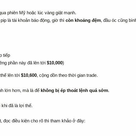
 qua phiên Mỹ hoặc lúc vàng giật mạnh.
pip là tài khoản báo động, giờ thì
còn khoảng đệm
, đầu óc cũng bìn
 tiếp
êng phần này đã lên tới
$10,000
)
thể lên tới
$10,600
, cộng dồn theo thời gian trade.
h lớn hơn, mà là để
không bị ép thoát lệnh quá sớm
.
hi đã là lợi thế.
, đọc điều kiện cho rõ thì tham khảo ở đây: