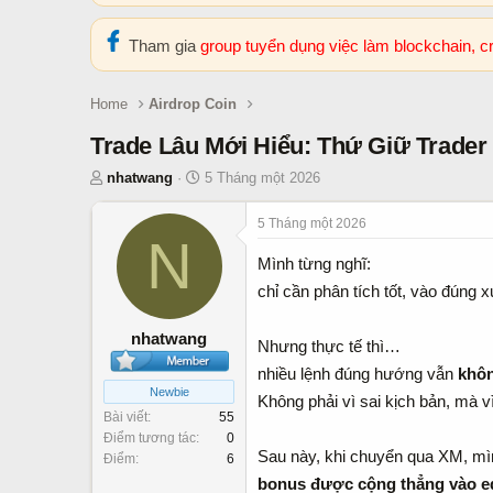
Tham gia
group tuyển dụng việc làm blockchain, 
Home
Airdrop Coin
Trade Lâu Mới Hiểu: Thứ Giữ Trader
T
N
nhatwang
5 Tháng một 2026
h
g
r
à
5 Tháng một 2026
N
e
y
Mình từng nghĩ:
a
b
d
ắ
chỉ cần phân tích tốt, vào đúng x
s
t
t
đ
nhatwang
Nhưng thực tế thì…
a
ầ
nhiều lệnh đúng hướng vẫn
khôn
r
u
Newbie
t
Không phải vì sai kịch bản, mà v
Bài viết
55
e
Điểm tương tác
0
r
Sau này, khi chuyển qua XM, mìn
Điểm
6
bonus được cộng thẳng vào e