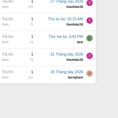
Trả lời
1
27 Tháng sáu 2026
T
Xem
186
thanhdat36
Trả lời
1
Thứ tư lúc 10:15 AM
T
Xem
79
thanhdat36
Trả lời
1
Thứ hai lúc 3:43 PM
L
Xem
79
liam
Trả lời
1
31 Tháng bảy 2026
T
Xem
78
thanhdat36
Trả lời
1
18 Tháng bảy 2026
B
Xem
162
baropham