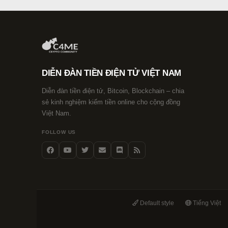
DIỄN ĐÀN TIỀN ĐIỆN TỬ VIỆT NAM
Diễn đàn tiền điện tử, Bitcoin, Blockchain – chia
sẻ kinh nghiệm kiếm tiền online cho cộng đồng
Việt Nam.
FOLLOW US
Default style
Tiếng Việt