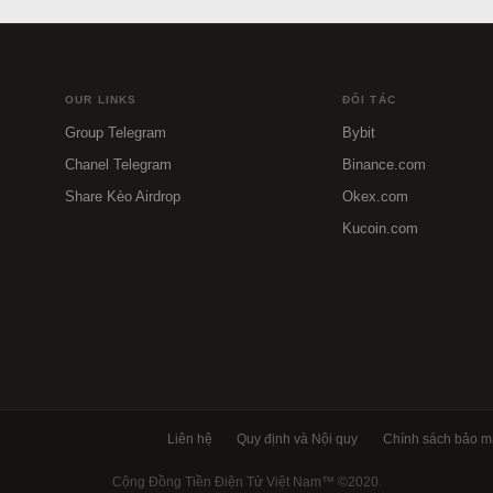
OUR LINKS
ĐỐI TÁC
Group Telegram
Bybit
Chanel Telegram
Binance.com
Share Kèo Airdrop
Okex.com
Kucoin.com
Liên hệ
Quy định và Nội quy
Chính sách bảo m
Cộng Đồng Tiền Điện Tử Việt Nam™
©2020.