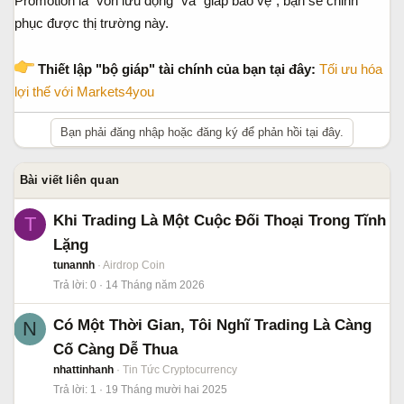
Promotion là "vốn lưu động" và "giáp bảo vệ", bạn sẽ chinh
phục được thị trường này.
Thiết lập "bộ giáp" tài chính của bạn tại đây:
Tối ưu hóa
lợi thế với Markets4you
Bạn phải đăng nhập hoặc đăng ký để phản hồi tại đây.
Bài viết liên quan
Khi Trading Là Một Cuộc Đối Thoại Trong Tĩnh
T
Lặng
tunannh
Airdrop Coin
Trả lời
0
14 Tháng năm 2026
Có Một Thời Gian, Tôi Nghĩ Trading Là Càng
N
Cố Càng Dễ Thua
nhattinhanh
Tin Tức Cryptocurrency
Trả lời
1
19 Tháng mười hai 2025