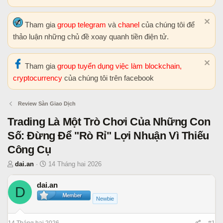
Tham gia
group telegram
và
chanel
của chúng tôi để
thảo luận những chủ đề xoay quanh tiền điện tử.
Tham gia
group tuyển dụng việc làm blockchain,
cryptocurrency
của chúng tôi trên facebook
Review Sàn Giao Dịch
Trading Là Một Trò Chơi Của Những Con
Số: Đừng Để "Rò Rỉ" Lợi Nhuận Vì Thiếu
Công Cụ
T
N
dai.an
14 Tháng hai 2026
h
g
r
à
dai.an
D
e
y
Newbie
a
b
d
ắ
14 Tháng hai 2026
#1