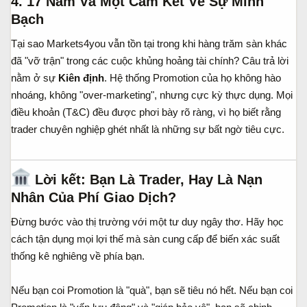
4. 17 Năm Và Một Cam Kết Về Sự Minh
Bạch​
Tại sao Markets4you vẫn tồn tại trong khi hàng trăm sàn khác
đã "vỡ trận" trong các cuộc khủng hoảng tài chính? Câu trả lời
nằm ở sự
Kiên định
. Hệ thống Promotion của họ không hào
nhoáng, không "over-marketing", nhưng cực kỳ thực dụng. Mọi
điều khoản (T&C) đều được phơi bày rõ ràng, vì họ biết rằng
trader chuyên nghiệp ghét nhất là những sự bất ngờ tiêu cực.
Lời kết: Bạn Là Trader, Hay Là Nạn
Nhân Của Phí Giao Dịch?​
Đừng bước vào thị trường với một tư duy ngây thơ. Hãy học
cách tận dụng mọi lợi thế mà sàn cung cấp để biến xác suất
thống kê nghiêng về phía bạn.
Nếu bạn coi Promotion là "quà", bạn sẽ tiêu nó hết. Nếu bạn coi