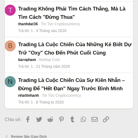
Trading Không Phải Tìm Cách Thắng, Mà Là
T
Tìm Cách "Đừng Thua"
thanhdat36
Tin Tức Cryptocurrency
Trả lời
1
4 Tháng sáu 2026
Trading Là Cuộc Chiến Của Những Kẻ Biết Dự
B
Trữ "Oxy" Cho Đến Phút Cuối Cùng
baropham
Airdrop Coin
Trả lời
1
21 Tháng năm 2026
Trading Là Cuộc Chiến Của Sự Kiên Nhẫn –
N
Đừng Để "Hết Đạn" Ngay Trước Bình Minh
nhattinhanh
Tin Tức Cryptocurrency
Trả lời
1
8 Tháng tư 2026
Facebook
Twitter
Reddit
Pinterest
Tumblr
WhatsApp
Email
Link
Chia sẻ:
Review Sàn Giao Dịch