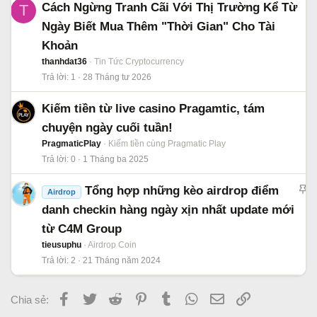
Cách Ngừng Tranh Cãi Với Thị Trường Kể Từ
T
Ngày Biết Mua Thêm "Thời Gian" Cho Tài
Khoản
thanhdat36
Tin Tức Cryptocurrency
Trả lời
1
28 Tháng tư 2026
Kiếm tiền từ live casino Pragamtic, tám
chuyện ngày cuối tuần!
PragmaticPlay
Kiếm tiền cùng Pragmatic Play
Trả lời
0
1 Tháng ba 2025
D
Tổng hợp những kèo airdrop điểm
Airdrop
á
danh checkin hàng ngày xịn nhất update mới
n
từ C4M Group
l
tieusuphu
Airdrop Coin
ê
Trả lời
2
21 Tháng năm 2024
n
c
Facebook
Twitter
Reddit
Pinterest
Tumblr
WhatsApp
Email
Link
Chia sẻ:
a