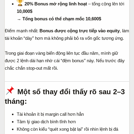
20% Bonus mở rộng linh hoạt
– tổng cộng lên tới
10,000$
→
Tổng bonus có thể chạm mốc 10,600$
Điểm mạnh nhất:
Bonus được cộng trực tiếp vào equity
, làm
tài khoản “dày” hơn mà không phải bỏ ra vốn gốc tương ứng.
Trong giai đoạn vàng biến động liên tục đầu năm, mình giữ
được 2 lệnh dài hạn nhờ cái “đệm bonus” này. Nếu trước đây
chắc chắn stop-out mất rồi.
Một số thay đổi thấy rõ sau 2–3
tháng:​
Tài khoản ít bị margin call hơn hẳn
Tâm lý giao dịch bình tĩnh hơn
Không còn kiểu “quét xong bật lại” rồi nhìn lệnh bị đá