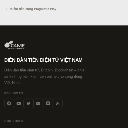
o
Kiếm tiền cùng Pragmatic Play
DIỄN ĐÀN TIỀN ĐIỆN TỬ VIỆT NAM
Diễn đàn tiền điện tử, Bitcoin, Blockchain – chia
sẻ kinh nghiệm kiếm tiền online cho cộng đồng
Việt Nam.
FOLLOW US
OUR LINKS