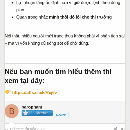
Lợi nhuận tăng ổn định hơn vì giữ được lệnh theo đúng
plan
Quan trọng nhất:
mình thôi đổ lỗi cho thị trường
Nói thật, nhiều người mới trade thua không phải vì phân tích sai
– mà vì vốn không đủ sống sót để chờ đúng.
Nếu bạn muốn tìm hiểu thêm thì
xem tại đây:​
https://affs.click/Rcj6v
baropham
B
Newbie
27 Tháng mười một 2025
#2