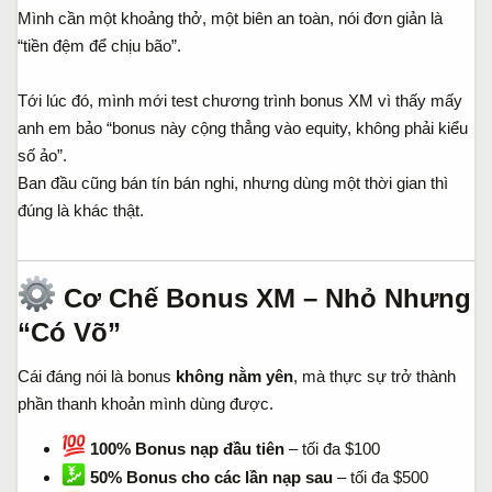
Mình cần một khoảng thở, một biên an toàn, nói đơn giản là
“tiền đệm để chịu bão”.
Tới lúc đó, mình mới test chương trình bonus XM vì thấy mấy
anh em bảo “bonus này cộng thẳng vào equity, không phải kiểu
số ảo”.
Ban đầu cũng bán tín bán nghi, nhưng dùng một thời gian thì
đúng là khác thật.
Cơ Chế Bonus XM – Nhỏ Nhưng
“Có Võ”​
Cái đáng nói là bonus
không nằm yên
, mà thực sự trở thành
phần thanh khoản mình dùng được.
100% Bonus nạp đầu tiên
– tối đa $100
50% Bonus cho các lần nạp sau
– tối đa $500