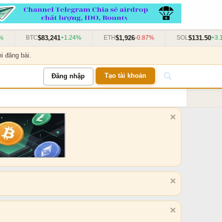
$83,241
$1,926
$131.50
BTC
+1.24%
ETH
-0.87%
SOL
+3.11%
i đăng bài.
Tạo tài khoản
Đăng nhập