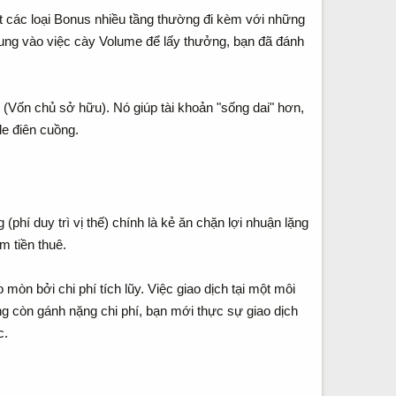
hết các loại Bonus nhiều tầng thường đi kèm với những
trung vào việc cày Volume để lấy thưởng, bạn đã đánh
y (Vốn chủ sở hữu). Nó giúp tài khoản "sống dai" hơn,
de điên cuồng.
phí duy trì vị thế) chính là kẻ ăn chặn lợi nhuận lặng
m tiền thuê.
mòn bởi chi phí tích lũy. Việc giao dịch tại một môi
ng còn gánh nặng chi phí, bạn mới thực sự giao dịch
c.