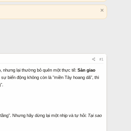
#1
, nhưng lại thường bỏ quên một thực tế:
Sàn giao
 sự biến động không còn là "miền Tây hoang dã", thì
".
tầng". Nhưng hãy dừng lại một nhịp và tự hỏi:
Tại sao