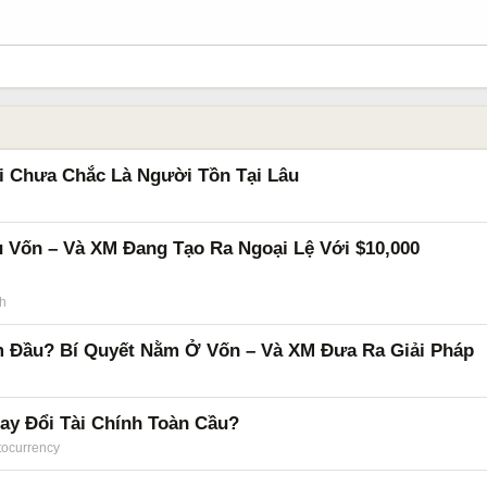
i Chưa Chắc Là Người Tồn Tại Lâu
u Vốn – Và XM Đang Tạo Ra Ngoại Lệ Với $10,000
h
ăm Đầu? Bí Quyết Nằm Ở Vốn – Và XM Đưa Ra Giải Pháp
hay Đổi Tài Chính Toàn Cầu?
tocurrency