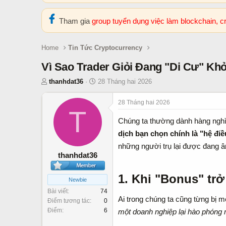
Tham gia
group tuyển dụng việc làm blockchain, 
Home
Tin Tức Cryptocurrency
Vì Sao Trader Giỏi Đang "Di Cư" Kh
T
N
thanhdat36
28 Tháng hai 2026
h
g
r
à
28 Tháng hai 2026
T
e
y
Chúng ta thường dành hàng nghì
a
b
d
ắ
dịch bạn chọn chính là "hệ đi
s
t
những người trụ lại được đang âm
t
đ
thanhdat36
a
ầ
r
u
1. Khi "Bonus" trở 
Newbie
t
Bài viết
74
e
Ai trong chúng ta cũng từng bị 
Điểm tương tác
0
r
Điểm
6
một doanh nghiệp lại hào phóng 