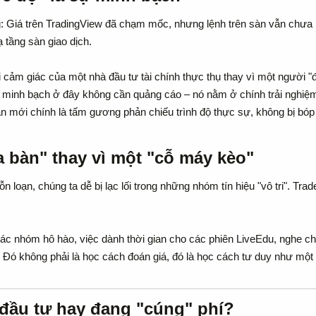
ng: Giá trên TradingView đã chạm mốc, nhưng lệnh trên sàn vẫn chưa
ạ tầng sàn giao dịch.
i cảm giác của một nhà đầu tư tài chính thực thụ thay vì một người
sự minh bạch ở đây không cần quảng cáo – nó nằm ở chính trải nghiệm
bạn mới chính là tấm gương phản chiếu trình độ thực sự, không bị b
a bàn" thay vì một "cỗ máy kèo"​
ỗn loạn, chúng ta dễ bị lạc lối trong những nhóm tín hiệu "vô tri". Tr
 các nhóm hô hào, việc dành thời gian cho các phiên LiveEdu, nghe c
. Đó không phải là học cách đoán giá, đó là học cách tư duy như một 
đầu tư hay đang "cúng" phí?​