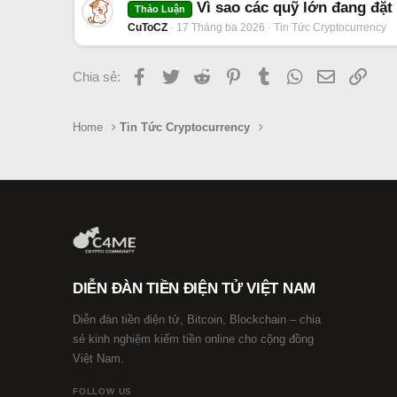
Vì sao các quỹ lớn đang đặ
Thảo Luận
CuToCZ
17 Tháng ba 2026
Tin Tức Cryptocurrency
Facebook
Twitter
Reddit
Pinterest
Tumblr
WhatsApp
Email
Link
Chia sẻ:
Home
Tin Tức Cryptocurrency
DIỄN ĐÀN TIỀN ĐIỆN TỬ VIỆT NAM
Diễn đàn tiền điện tử, Bitcoin, Blockchain – chia
sẻ kinh nghiệm kiếm tiền online cho cộng đồng
Việt Nam.
FOLLOW US