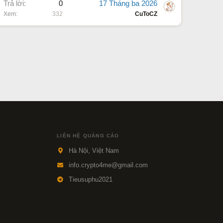
Trả lời
0
17 Tháng ba 2026
Xem
332
CuToCZ
LIÊN HỆ QUẢNG CÁO
Hà Nội, Việt Nam
info.crypto4me@gmail.com
Tieusuphu2021