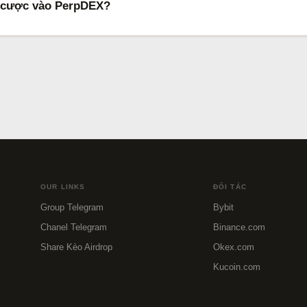
t cược vào PerpDEX?
OUR LINKS
ĐỐI TÁC
Group Telegram
Bybit
Chanel Telegram
Binance.com
Share Kèo Airdrop
Okex.com
Kucoin.com