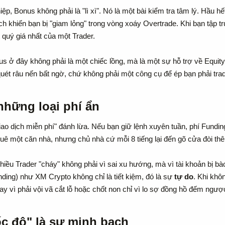
iệp, Bonus không phải là "lì xì". Nó là một bài kiểm tra tâm lý. Hầu 
ch khiến bạn bị "giam lỏng" trong vòng xoáy Overtrade. Khi bạn tập 
 quý giá nhất của một Trader.
nus ở đây không phải là một chiếc lồng, mà là một sự hỗ trợ về Equit
quét râu nến bất ngờ, chứ không phải một công cụ để ép bạn phải tra
những loại phí ẩn​
o dịch miễn phí" đánh lừa. Nếu bạn giữ lệnh xuyên tuần, phí Funding (
huê một căn nhà, nhưng chủ nhà cứ mỗi 8 tiếng lại đến gõ cửa đòi thê
iều Trader "cháy" không phải vì sai xu hướng, mà vì tài khoản bị bào 
ding) như XM Crypto không chỉ là tiết kiệm, đó là sự
tự do
. Khi khô
y vì phải vội vã cắt lỗ hoặc chốt non chỉ vì lo sợ đồng hồ đếm ngượ
ốc độ" là sự minh bạch​