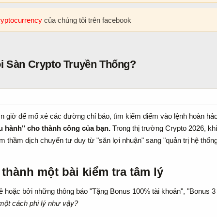
cryptocurrency
của chúng tôi trên facebook
ỏi Sàn Crypto Truyền Thống?
n giờ để mổ xẻ các đường chỉ báo, tìm kiếm điểm vào lệnh hoàn hảo
ều hành" cho thành công của bạn.
Trong thị trường Crypto 2026, khi
 thầm dịch chuyển tư duy từ "săn lợi nhuận" sang "quản trị hệ thống
thành một bài kiểm tra tâm lý​
mê hoặc bởi những thông báo "Tặng Bonus 100% tài khoản", "Bonus 3 
một cách phi lý như vậy?