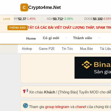
Crypto4me
.Net
$2.37
$0.712
$0.182
XRP
-1.45%
ADA
+2.08%
DOGE
-0.55%
LIVE
TẤT CẢ CÁC BÀI VIẾT CHẤT LƯỢNG THẤP, SPAM TR
THÔNG BÁO
Có gì mới
Thành viên
Home
Airdrop
Game P2E
Tin Tức
Mua Bán
Tài Liệ
Xin chào
Khách
! [Thông Báo] Tuyển MOD cho di
Tham gia
group telegram
và
chanel
của chúng tôi 