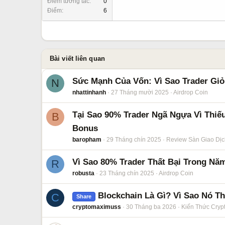
Điểm tương tác
0
Điểm
6
Bài viết liên quan
Sức Mạnh Của Vốn: Vì Sao Trader Giỏ
N
nhattinhanh
27 Tháng mười 2025
Airdrop Coin
Tại Sao 90% Trader Ngã Ngựa Vì Thiế
B
Bonus
baropham
29 Tháng chín 2025
Review Sàn Giao Dịc
Vì Sao 80% Trader Thất Bại Trong N
R
robusta
23 Tháng chín 2025
Airdrop Coin
Blockchain Là Gì? Vì Sao Nó T
C
Share
cryptomaximuss
30 Tháng ba 2026
Kiến Thức Cryp