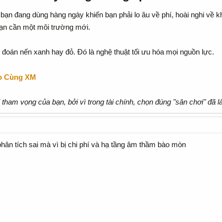
 bạn đang dùng hàng ngày khiến bạn phải lo âu về phí, hoài nghi về k
 bạn cần một môi trường mới.
 đoán nến xanh hay đỏ. Đó là nghệ thuật tối ưu hóa mọi nguồn lực.
to Cùng XM
ham vọng của bạn, bởi vì trong tài chính, chọn đúng "sân chơi" đã l
phân tích sai mà vì bị chi phí và hạ tầng âm thầm bào mòn