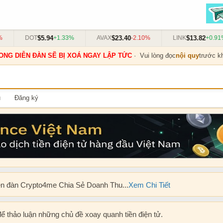
$5.94
$23.40
$13.82
DOT
+1.33%
AVAX
-2.10%
LINK
+0.91%
ONG DIỄN ĐÀN SẼ BỊ XOÁ NGAY LẬP TỨC
· Vui lòng đọc
nội quy
trước kh
u
Đăng ký
ễn đàn Crypto4me Chia Sẻ Doanh Thu...
Xem Chi Tiết
để thảo luận những chủ đề xoay quanh tiền điện tử.