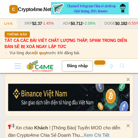
Crypto4me
.Net
0
$2.37
$0.712
$0.182
+0.63%
XRP
-1.45%
ADA
+2.08%
DOGE
-0.55%
LIVE
THÔNG BÁO
TẤT CẢ CÁC BÀI VIẾT CHẤT LƯỢNG THẤP, SPAM TRONG DIỄN
ĐÀN SẼ BỊ XOÁ NGAY LẬP TỨC
· Vui lòng đọc
nội quy
trước khi đăng bài.
Đăng nhập
Xin chào
Khách
! [Thông Báo] Tuyển MOD cho diễn
đàn Crypto4me Chia Sẻ Doanh Thu...
Xem Chi Tiết