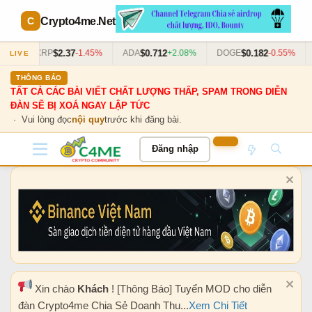
Crypto4me
.Net
$2.37
$0.712
$0.182
63%
XRP
-1.45%
ADA
+2.08%
DOGE
-0.55%
LIVE
THÔNG BÁO
TẤT CẢ CÁC BÀI VIẾT CHẤT LƯỢNG THẤP, SPAM TRONG DIỄN
ĐÀN SẼ BỊ XOÁ NGAY LẬP TỨC
· Vui lòng đọc
nội quy
trước khi đăng bài.
Đăng nhập
Xin chào
Khách
! [Thông Báo] Tuyển MOD cho diễn
đàn Crypto4me Chia Sẻ Doanh Thu...
Xem Chi Tiết