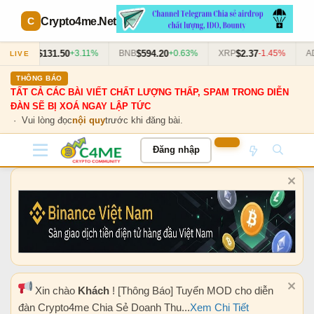
Crypto4me
.Net
$131.50
$594.20
$2.37
SOL
+3.11%
BNB
+0.63%
XRP
-1.45%
AD
LIVE
THÔNG BÁO
TẤT CẢ CÁC BÀI VIẾT CHẤT LƯỢNG THẤP, SPAM TRONG DIỄN
ĐÀN SẼ BỊ XOÁ NGAY LẬP TỨC
· Vui lòng đọc
nội quy
trước khi đăng bài.
Đăng nhập
Xin chào
Khách
! [Thông Báo] Tuyển MOD cho diễn
đàn Crypto4me Chia Sẻ Doanh Thu...
Xem Chi Tiết