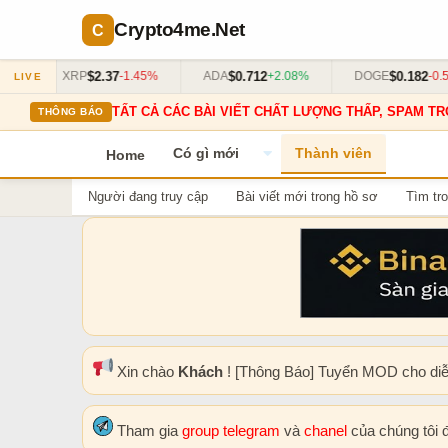
Crypto4me
.Net
$2.37
$0.712
$0.182
%
XRP
-1.45%
ADA
+2.08%
DOGE
-0.55
LIVE
TẤT CẢ CÁC BÀI VIẾT CHẤT LƯỢNG THẤP, SPAM TR
THÔNG BÁO
Có gì mới
Thành viên
Home
Người đang truy cập
Bài viết mới trong hồ sơ
Tìm tro
Xin chào
Khách
! [Thông Báo] Tuyển MOD cho di
Tham gia
group telegram
và
chanel
của chúng tôi 