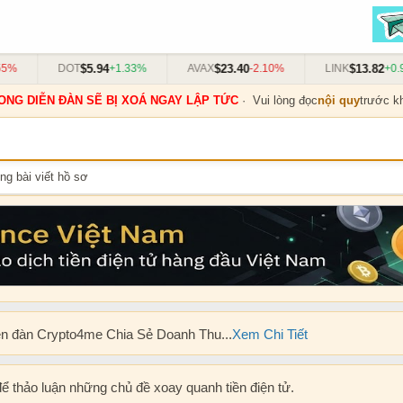
$5.94
$23.40
$13.82
%
DOT
+1.33%
AVAX
-2.10%
LINK
+0.9
ONG DIỄN ĐÀN SẼ BỊ XOÁ NGAY LẬP TỨC
· Vui lòng đọc
nội quy
trước kh
ng bài viết hồ sơ
ễn đàn Crypto4me Chia Sẻ Doanh Thu...
Xem Chi Tiết
để thảo luận những chủ đề xoay quanh tiền điện tử.