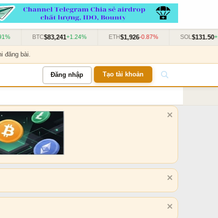
$83,241
$1,926
$131.50
1%
BTC
+1.24%
ETH
-0.87%
SOL
+3.
i đăng bài.
Tạo tài khoản
Đăng nhập