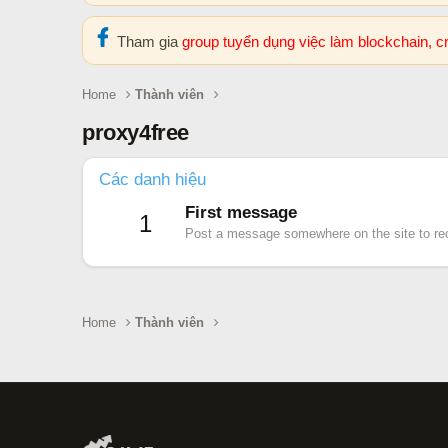
Tham gia
group tuyển dụng việc làm blockchain, 
Home
Thành viên
proxy4free
Các danh hiệu
First message
1
Post a message somewhere on the site to rec
Home
Thành viên