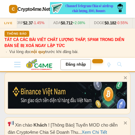
Crypto4me
.Net
$2.37
$0.712
$0.182
63%
XRP
-1.45%
ADA
+2.08%
DOGE
-0.55%
LIVE
THÔNG BÁO
TẤT CẢ CÁC BÀI VIẾT CHẤT LƯỢNG THẤP, SPAM TRONG DIỄN
ĐÀN SẼ BỊ XOÁ NGAY LẬP TỨC
· Vui lòng đọc
nội quy
trước khi đăng bài.
Đăng nhập
Xin chào
Khách
! [Thông Báo] Tuyển MOD cho diễn
đàn Crypto4me Chia Sẻ Doanh Thu...
Xem Chi Tiết