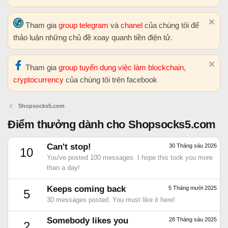
Tham gia
group telegram
và
chanel
của chúng tôi để
thảo luận những chủ đề xoay quanh tiền điện tử.
Tham gia
group tuyển dụng việc làm blockchain,
cryptocurrency
của chúng tôi trên facebook
Shopsocks5.com
Điểm thưởng dành cho Shopsocks5.com
Can't stop!
30 Tháng sáu 2026
10
You've posted 100 messages. I hope this took you more
than a day!
Keeps coming back
5 Tháng mười 2025
5
30 messages posted. You must like it here!
Somebody likes you
28 Tháng sáu 2025
2