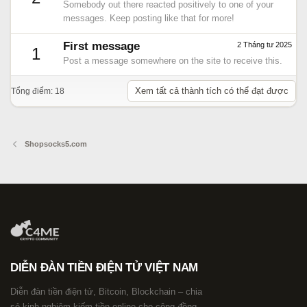
Somebody out there reacted positively to one of your
messages. Keep posting like that for more!
First message
2 Tháng tư 2025
1
Post a message somewhere on the site to receive this.
Xem tất cả thành tích có thể đạt được
Tổng điểm: 18
Shopsocks5.com
DIỄN ĐÀN TIỀN ĐIỆN TỬ VIỆT NAM
Diễn đàn tiền điện tử, Bitcoin, Blockchain – chia
sẻ kinh nghiệm kiếm tiền online cho cộng đồng